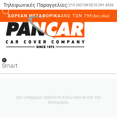
Τηλεφωνικές Παραγγελίες:
210 2921997
|
210 291 4326
ΔΩΡΕΑΝ ΜΕΤΑΦΟΡΙΚΑ
ΆΝΩ ΤΩΝ 79€
(δες εδώ)
0
0
Smart
Δεν υπάρχουν προϊόντα Κάτω από αυτήν την
Κατηγορία.