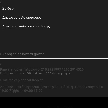
Σύνδεση
Δημιουργία Λογαριασμού
Ανάκτηση κωδικού πρόσβασης
Πληροφορίες καταστήματος
Pancarshop.gr
Τηλέφωνο:
210 2921997 / 210 2914326
Πρωτοπαπαδάκη 59, Γαλάτσι, 11147 (χάρτης)
E-mail:sales@pancarshop.gr
Δευτέρα - Τετάρτη:
09:00
-
17:00
,
Τρίτη - Πέμπτη - Παρασκευή:
09:00
-
19:00
Σάββατο:
09:00
-
15:00