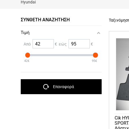
Hyundai
ΣΎΝΘΕΤΗ ΑΝΑΖΉΤΗΣΗ
Ταξινόμησ
Τιμή
Από
€ εώς
€
42€
95€
Επαναφορά
Cik HY
SPORT
Λάστι