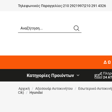
Τηλεφωνικές Παραγγελίες:
210 2921997
|
210 291 4326
ΔΩ
Πληρ
Κατηγορίες Προιόντων
24 Α
Αρχική
/
Αξεσουάρ Αυτοκινήτου
/
Εσωτερικό Αυτοκιν
Cik)
/
Hyundai