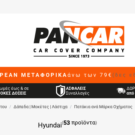
ΡΕΑΝ ΜΕΤΑΦΟΡΙΚΑ
άνω των 79€
(δες ε
ΑΣΦΑΛΕΙΣ
ωμές έως & σε
ΔΩΡ
Συναλλαγές
ΤΟΚΕΣ ΔΟΣΕΙΣ
από 
ήτου
/
Δάπεδα | Μοκέτες | Λάστιχα
/
Πατάκια ανά Μάρκα Οχήματος
53
προϊόντα
(
)
Hyundai