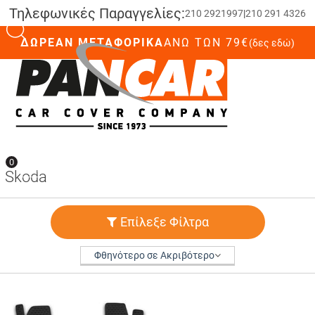
Τηλεφωνικές Παραγγελίες:
210 2921997
|
210 291 4326
ΔΩΡΕΑΝ ΜΕΤΑΦΟΡΙΚΑ
ΆΝΩ ΤΩΝ 79€
(δες εδώ)
0
0
Skoda
Επίλεξε Φίλτρα
Φθηνότερο σε Ακριβότερο