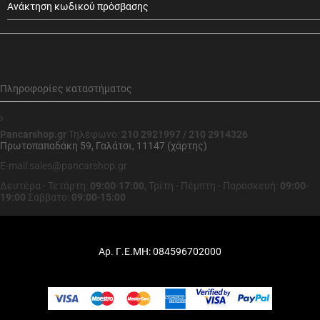
Ανάκτηση κωδικού πρόσβασης
Πληροφορίες καταστήματος
Pancarshop.gr
Τηλέφωνο:
210 2921997 / 210 2914326
Πρωτοπαπαδάκη 59, Γαλάτσι, 11147 (χάρτης)
E-mail:sales@pancarshop.gr
Δευτέρα - Τετάρτη:
09:00
-
17:00
,
Τρίτη - Πέμπτη - Παρασκευή:
09:00
-
19:00
Σάββατο:
09:00
-
15:00
Αρ. Γ.Ε.ΜΗ: 084596702000