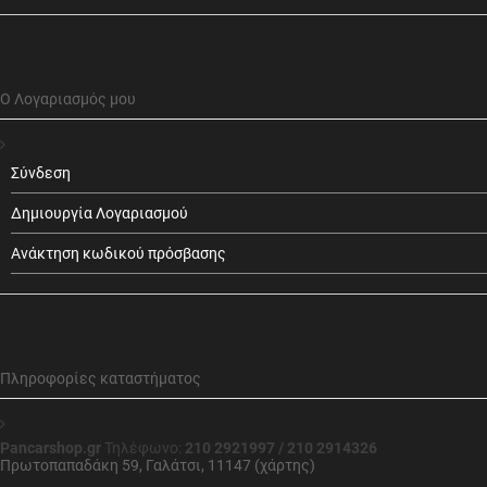
Ο Λογαριασμός μου
Σύνδεση
Δημιουργία Λογαριασμού
Ανάκτηση κωδικού πρόσβασης
Πληροφορίες καταστήματος
Pancarshop.gr
Τηλέφωνο:
210 2921997 / 210 2914326
Πρωτοπαπαδάκη 59, Γαλάτσι, 11147 (χάρτης)