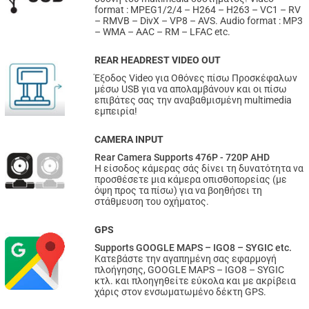
format : MPEG1/2/4 – H264 – H263 – VC1 – RV
– RMVB – DivX – VP8 – AVS. Audio format : MP3
– WMA – AAC – RM – LFAC etc.
REAR HEADREST VIDEO OUT
Έξοδος Video για Οθόνες πίσω Προσκέφαλων
μέσω USB για να απολαμβάνουν και οι πίσω
επιβάτες σας την αναβαθμισμένη multimedia
εμπειρία!
CAMERA INPUT
Rear Camera Supports 476P - 720P AHD
Η είσοδος κάμερας σάς δίνει τη δυνατότητα να
προσθέσετε μια κάμερα οπισθοπορείας (με
όψη προς τα πίσω) για να βοηθήσει τη
στάθμευση του οχήματος.
GPS
Supports GOOGLE MAPS – IGO8 – SYGIC etc.
Κατεβάστε την αγαπημένη σας εφαρμογή
πλοήγησης, GOOGLE MAPS – IGO8 – SYGIC
κτλ. και πλοηγηθείτε εύκολα και με ακρίβεια
χάρις στον ενσωματωμένο δέκτη GPS.