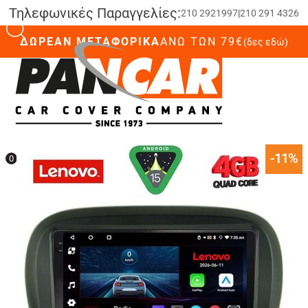
Τηλεφωνικές Παραγγελίες:
210 2921997
|
210 291 4326
ΔΩΡΕΑΝ ΜΕΤΑΦΟΡΙΚΑ
ΆΝΩ ΤΩΝ 79€
(δες εδώ)
0
-11%
0