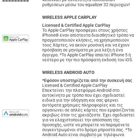
ρυθμίσεων μέσω του equalizer 32 περιοχών!
WIRELESS APPLE CARPLAY
Licensed & Certified Apple CarPlay
Το Apple CarPlay προσφέρει στους χρήστες
iPhone® έναν απίστευτα διαισθητικό τρόπο να
πραγματοποιούν κλήσεις, να χρησιμοποιούν
τους Χάρτες, να ακούν μουσική και να έχουν
πρόσβαση σε μηνύματα με μια λέξη ή ένα
άγγιγμα. *Το Apple CarPlay απαιτεί iPhone 5 ή
νεότερο με την πιο πρόσφατη έκδοση του iOS.
WIRELESS ANDROID AUTO
*Εφόσον υποστηρίζεται από την συσκευή σας
Licensed & Certified Apple CarPlay
Επεκτείνει την πλατφόρμα Android στο
αυτοκίνητο με τρόπο που έχει σχεδιαστεί
ειδικά για την οδήγηση και σας φέρνει
αυτόματα χρήσιμες πληροφορίες και τις
οργανώνει σε απλές κάρτες που εμφανίζονται
ακριβώς όταν τις χρειάζεστε. Έχει σχεδιαστεί
για να ελαχιστοποιεί την απόσπαση της
προσοχής, ώστε να μπορείτε να παραμένετε
συγκεντρωμένοι στο δρόμο μπροστά σας. *Το
Android Auto είναι συμβατό με τηλέφωνα