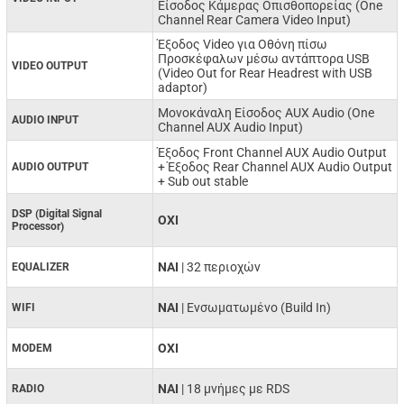
Είσοδος Κάμερας Οπισθοπορείας (One
Channel Rear Camera Video Input)
Έξοδος Video για Οθόνη πίσω
Προσκέφαλων μέσω αντάπτορα USB
VIDEO OUTPUT
(Video Out for Rear Headrest with USB
adaptor)
Μονοκάναλη Είσοδος AUX Audio (One
AUDIO INPUT
Channel AUX Audio Input)
Έξοδος Front Channel AUX Audio Output
+ Έξοδος Rear Channel AUX Audio Output
AUDIO OUTPUT
+ Sub out stable
DSP (Digital Signal
ΟΧΙ
Processor)
NAI
| 32 περιοχών
EQUALIZER
ΝΑΙ
| Ενσωματωμένο (Build In)
WIFI
ΟΧΙ
MODEM
ΝΑΙ
| 18 μνήμες με RDS
RADIO