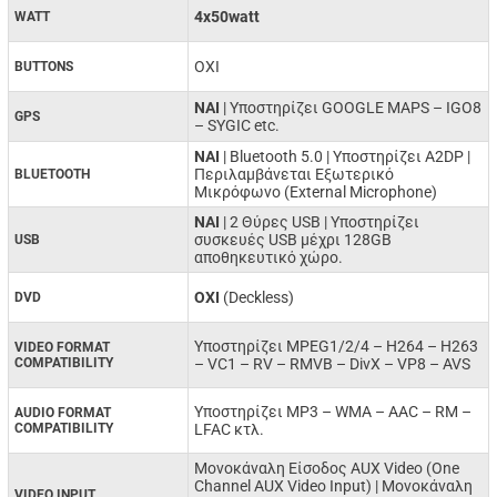
4x50watt
WATT
ΟΧΙ
BUTTONS
NAI
| Υποστηρίζει GOOGLE MAPS – IGO8
GPS
– SYGIC etc.
ΝΑΙ
| Bluetooth 5.0 | Υποστηρίζει A2DP |
Περιλαμβάνεται Εξωτερικό
BLUETOOTH
Μικρόφωνο (External Microphone)
ΝΑΙ
| 2 Θύρες USB | Υποστηρίζει
συσκευές USB μέχρι 128GB
USB
αποθηκευτικό χώρο.
ΟΧΙ
(Deckless)
DVD
Υποστηρίζει MPEG1/2/4 –
H264 –
H263
VIDEO FORMAT
COMPATIBILITY
–
VC1 –
RV –
RMVB –
DivX –
VP8 –
AVS
Υποστηρίζει MP3 –
WMA –
AAC –
RM –
AUDIO FORMAT
COMPATIBILITY
LFAC κτλ.
Μονοκάναλη Είσοδος AUX Video (One
Channel AUX Video Input) | Μονοκάναλη
VIDEO INPUT