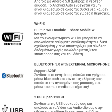
Android με Android 5.0 (Lollipop) ή νεότερη
έκδοση. Το Android Auto ενδέχεται να μην
είναι διαθέσιμο σε όλες τις συσκευές και δεν
είναι διαθέσιμο σε όλες τις χώρες ή περιοχές.
Wi-Fi®
Built in WIFI module – Share Mobile WIFI
hotspot
Με το ενσωματωμένο Wi-Fi®, μπορείτε να
απολαύσετε ασύρματη συνδεσιμότητα ειδικά
σχεδιασμένη για να υποστηρίζει μια σύνδεση
δεδομένων χωρίς καλώδιο μεταξύ του
smartphone σας και του δέκτη.
BLUETOOTH 5.0 with EXTERNAL MICROPHONE
Support A2DP
Συνδέστε το κινητό σας εύκολα και γρήγορα
μέσω bluetooth και κάντε τις κλήσεις σας,
ακούστε την αγαπημένη σας μουσικη, κ.α.
μέσω του multimedia συστήματος!
2 USB up to 128GB
Συνδέστε τις USB συσκευές σας και
απολαύστε τα Video και Audio clip σας στην
οθόνη του multimedia συστήματος! Video