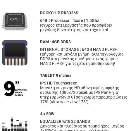
ROCKCHIP RK3326S
64Bit Processor | 4core | 1.5Ghz
Ίσχυρος επεξεργαστής που προσφέρει
μεγάλες δυνατότητες και ταχύτητα!
RAM : 4GB DDR3
INTERNAL STORAGE : 64GB NAND FLASH
Γρήγορη και μεγάλη μνήμη RAM τεχνολογίας
DDR3 και μεγάλος αποθηκευτικός χώρος
NAND FLASH για ταχύτατη αποθήκευση!
TABLET 9 inches
IPS HD Touchscreen
Μεγάλη ευκρινής HD οθόνη αφής, υψηλής
ανάλυσης 1080x720 pixel, με IPS Panel για
υπερευρυγώνια θέαση χωρίς παραμορφώσεις
178° (ultra wide view 178°).
4 x 50W
EQUALIZER with 32 BANDS
Δυνατός και πλούσιος surround ήχος, ισχύος
4x50Watt με δυνατότητα πολλαπλών