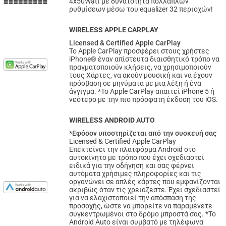
4x50Watt με δυνατότητα πολλαπλών
ρυθμίσεων μέσω του equalizer 32 περιοχών!
WIRELESS APPLE CARPLAY
Licensed & Certified Apple CarPlay
Το Apple CarPlay προσφέρει στους χρήστες
iPhone® έναν απίστευτα διαισθητικό τρόπο να
πραγματοποιούν κλήσεις, να χρησιμοποιούν
τους Χάρτες, να ακούν μουσική και να έχουν
πρόσβαση σε μηνύματα με μια λέξη ή ένα
άγγιγμα. *Το Apple CarPlay απαιτεί iPhone 5 ή
νεότερο με την πιο πρόσφατη έκδοση του iOS.
WIRELESS ANDROID AUTO
*Εφόσον υποστηρίζεται από την συσκευή σας
Licensed & Certified Apple CarPlay
Επεκτείνει την πλατφόρμα Android στο
αυτοκίνητο με τρόπο που έχει σχεδιαστεί
ειδικά για την οδήγηση και σας φέρνει
αυτόματα χρήσιμες πληροφορίες και τις
οργανώνει σε απλές κάρτες που εμφανίζονται
ακριβώς όταν τις χρειάζεστε. Έχει σχεδιαστεί
για να ελαχιστοποιεί την απόσπαση της
προσοχής, ώστε να μπορείτε να παραμένετε
συγκεντρωμένοι στο δρόμο μπροστά σας. *Το
Android Auto είναι συμβατό με τηλέφωνα