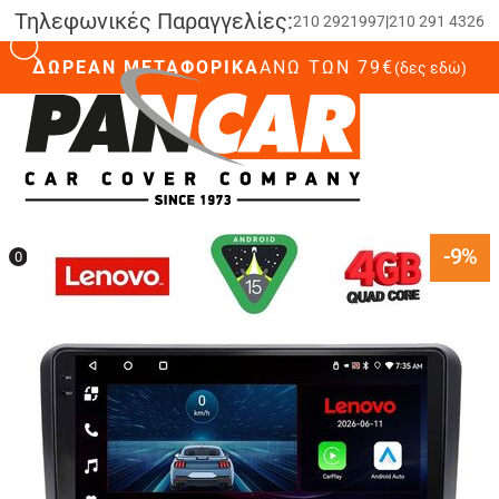
Τηλεφωνικές Παραγγελίες:
210 2921997
|
210 291 4326
ΔΩΡΕΑΝ ΜΕΤΑΦΟΡΙΚΑ
ΆΝΩ ΤΩΝ 79€
(δες εδώ)
0
-9%
0