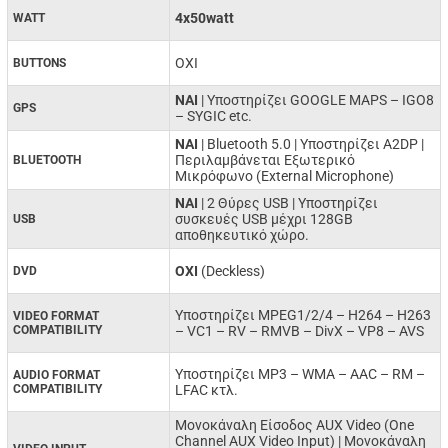
4x50watt
WATT
ΟΧΙ
BUTTONS
NAI
| Υποστηρίζει GOOGLE MAPS – IGO8
GPS
– SYGIC etc.
ΝΑΙ
| Bluetooth 5.0 | Υποστηρίζει A2DP |
Περιλαμβάνεται Εξωτερικό
BLUETOOTH
Μικρόφωνο (External Microphone)
ΝΑΙ
| 2 Θύρες USB | Υποστηρίζει
συσκευές USB μέχρι 128GB
USB
αποθηκευτικό χώρο.
ΟΧΙ
(Deckless)
DVD
Υποστηρίζει MPEG1/2/4 –
H264 –
H263
VIDEO FORMAT
COMPATIBILITY
–
VC1 –
RV –
RMVB –
DivX –
VP8 –
AVS
Υποστηρίζει MP3 –
WMA –
AAC –
RM –
AUDIO FORMAT
COMPATIBILITY
LFAC κτλ.
Μονοκάναλη Είσοδος AUX Video (One
Channel AUX Video Input) | Μονοκάναλη