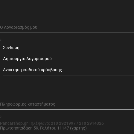
Ο Λογαριασμός μου
Σύνδεση
Δημιουργία Λογαριασμού
Ανάκτηση κωδικού πρόσβασης
Πληροφορίες καταστήματος
Pancarshop.gr
Τηλέφωνο:
210 2921997 / 210 2914326
Πρωτοπαπαδάκη 59, Γαλάτσι, 11147 (χάρτης)