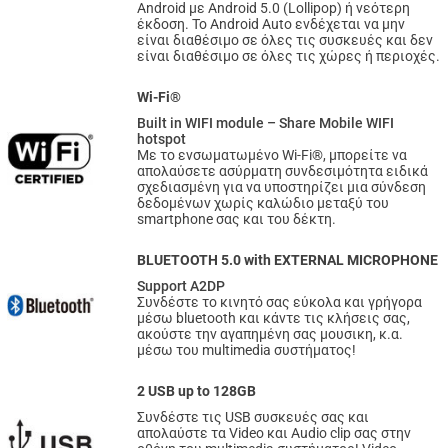
Android με Android 5.0 (Lollipop) ή νεότερη
έκδοση. Το Android Auto ενδέχεται να μην
είναι διαθέσιμο σε όλες τις συσκευές και δεν
είναι διαθέσιμο σε όλες τις χώρες ή περιοχές.
Wi-Fi®
Built in WIFI module – Share Mobile WIFI
hotspot
Με το ενσωματωμένο Wi-Fi®, μπορείτε να
απολαύσετε ασύρματη συνδεσιμότητα ειδικά
σχεδιασμένη για να υποστηρίζει μια σύνδεση
δεδομένων χωρίς καλώδιο μεταξύ του
smartphone σας και του δέκτη.
BLUETOOTH 5.0 with EXTERNAL MICROPHONE
Support A2DP
Συνδέστε το κινητό σας εύκολα και γρήγορα
μέσω bluetooth και κάντε τις κλήσεις σας,
ακούστε την αγαπημένη σας μουσικη, κ.α.
μέσω του multimedia συστήματος!
2 USB up to 128GB
Συνδέστε τις USB συσκευές σας και
απολαύστε τα Video και Audio clip σας στην