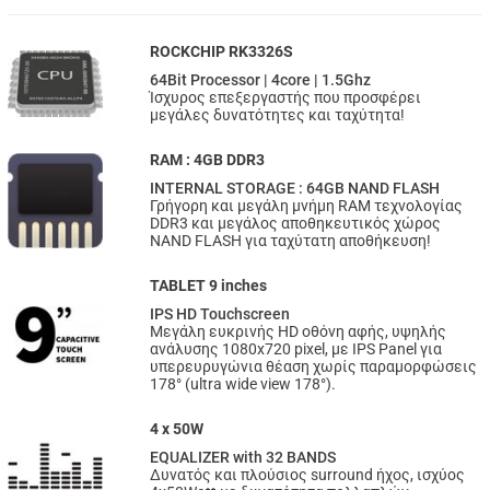
ROCKCHIP RK3326S
64Bit Processor | 4core | 1.5Ghz
Ίσχυρος επεξεργαστής που προσφέρει
μεγάλες δυνατότητες και ταχύτητα!
RAM : 4GB DDR3
INTERNAL STORAGE : 64GB NAND FLASH
Γρήγορη και μεγάλη μνήμη RAM τεχνολογίας
DDR3 και μεγάλος αποθηκευτικός χώρος
NAND FLASH για ταχύτατη αποθήκευση!
TABLET 9 inches
IPS HD Touchscreen
Μεγάλη ευκρινής HD οθόνη αφής, υψηλής
ανάλυσης 1080x720 pixel, με IPS Panel για
υπερευρυγώνια θέαση χωρίς παραμορφώσεις
178° (ultra wide view 178°).
4 x 50W
EQUALIZER with 32 BANDS
Δυνατός και πλούσιος surround ήχος, ισχύος