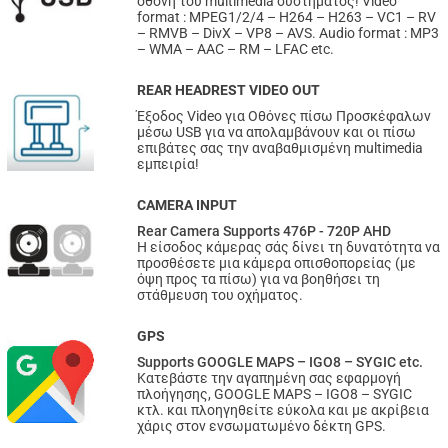
οθόνη του multimedia συστήματος! Video
format : MPEG1/2/4 – H264 – H263 – VC1 – RV
– RMVB – DivX – VP8 – AVS. Audio format : MP3
– WMA – AAC – RM – LFAC etc.
REAR HEADREST VIDEO OUT
Έξοδος Video για Οθόνες πίσω Προσκέφαλων
μέσω USB για να απολαμβάνουν και οι πίσω
επιβάτες σας την αναβαθμισμένη multimedia
εμπειρία!
CAMERA INPUT
Rear Camera Supports 476P - 720P AHD
Η είσοδος κάμερας σάς δίνει τη δυνατότητα να
προσθέσετε μια κάμερα οπισθοπορείας (με
όψη προς τα πίσω) για να βοηθήσει τη
στάθμευση του οχήματος.
GPS
Supports GOOGLE MAPS – IGO8 – SYGIC etc.
Κατεβάστε την αγαπημένη σας εφαρμογή
πλοήγησης, GOOGLE MAPS – IGO8 – SYGIC
κτλ. και πλοηγηθείτε εύκολα και με ακρίβεια
χάρις στον ενσωματωμένο δέκτη GPS.