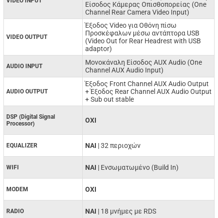
VIDEO INPUT
Είσοδος Κάμερας Οπισθοπορείας (One
Channel Rear Camera Video Input)
Έξοδος Video για Οθόνη πίσω
Προσκέφαλων μέσω αντάπτορα USB
VIDEO OUTPUT
(Video Out for Rear Headrest with USB
adaptor)
Μονοκάναλη Είσοδος AUX Audio (One
AUDIO INPUT
Channel AUX Audio Input)
Έξοδος Front Channel AUX Audio Output
+ Έξοδος Rear Channel AUX Audio Output
AUDIO OUTPUT
+ Sub out stable
DSP (Digital Signal
ΟΧΙ
Processor)
NAI
| 32 περιοχών
EQUALIZER
ΝΑΙ
| Ενσωματωμένο (Build In)
WIFI
ΟΧΙ
MODEM
ΝΑΙ
| 18 μνήμες με RDS
RADIO