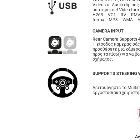
Video και Audio clip σα
συστήματος! Video for
H263 – VC1 – RV – RMVB
format : MP3 – WMA – A
CAMERA INPUT
Rear Camera Supports 
Η είσοδος κάμερας σάς 
προσθέσετε μια κάμερα
προς τα πίσω) για να β
οχήματος.
SUPPORTS STEERING
Λειτουργήστε το Multim
εργοστασιακά χειριστήρ
Αν