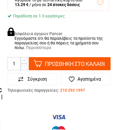
Αγόρασε το με πιστωτική κάρτα από
13.29 €
/ μήνα σε
24 άτοκες δόσεις
Παράδοση σε 1-3 εργάσιμες
Ασφάλεια αγορών Pancar
Εγγυόμαστε ότι θα παραλάβεις τα προϊόντα της
παραγγελίας σου ή θα πάρεις τα χρήματά σου
πίσω.
Περισσότερα
+
ΠΡΟΣΘΗΚΗ ΣΤΟ ΚΑΛΑΘΙ
−
Σύγκριση
Αγαπημένα
C
Τηλεφωνικές παραγγελίες:
210 292 1997
|
ΤΡΟΠΟΙ ΠΛΗΡΩΜΗΣ