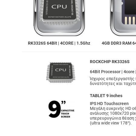
RK3326S 64Bit | 4CORE | 1.5Ghz
4GB DDR3 RAM 6
ROCKCHIP RK3326S
64Bit Processor | 4core 
Ίσχυρος επεξεργαστής
δυνατότητες και ταχύτ
TABLET 9 inches
IPS HD Touchscreen
Μεγάλη ευκρινής HD ο
ανάλυσης 1080x720 pixel
υπερευρυγώνια θέαση 
(ultra wide view 178°).