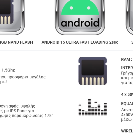
4GB NAND FLASH
ANDROID 15 ULTRA FAST LOADING 2sec
RAM :
INTER
| 1.5Ghz
Γρήγο
 που προσφέρει μεγάλες
και μ
ητα!
για τ
4 x 5
EQUAL
θόνη αφής, υψηλής
Δυνατ
, με IPS Panel για
4x50W
χωρίς παραμορφώσεις 178°
μέσω 
WIRE