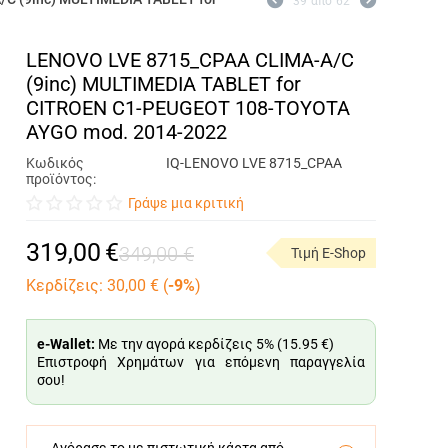
39
από
62
LENOVO LVE 8715_CPAA CLIMA-A/C
(9inc) MULTIMEDIA TABLET for
CITROEN C1-PEUGEOT 108-TOYOTA
AYGO mod. 2014-2022
Κωδικός
IQ-LENOVO LVE 8715_CPAA
προϊόντος:
Γράψε μια κριτική
319,00
€
349,00
€
Τιμή E-Shop
Κερδίζεις:
30,00
€ (
-9%
)
e-Wallet:
Με την αγορά κερδίζεις 5% (
15.95 €
)
Επιστροφή Χρημάτων για επόμενη παραγγελία
σου!