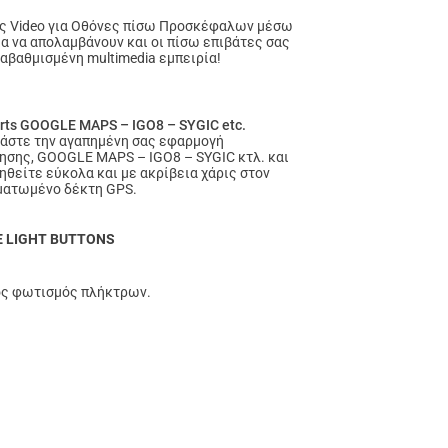
ς Video για Οθόνες πίσω Προσκέφαλων μέσω
ια να απολαμβάνουν και οι πίσω επιβάτες σας
ναβαθμισμένη multimedia εμπειρία!
rts GOOGLE MAPS – IGO8 – SYGIC etc.
άστε την αγαπημένη σας εφαρμογή
ησης, GOOGLE MAPS – IGO8 – SYGIC κτλ. και
ηθείτε εύκολα και με ακρίβεια χάρις στον
ατωμένο δέκτη GPS.
E LIGHT BUTTONS
ς φωτισμός πλήκτρων.
ς