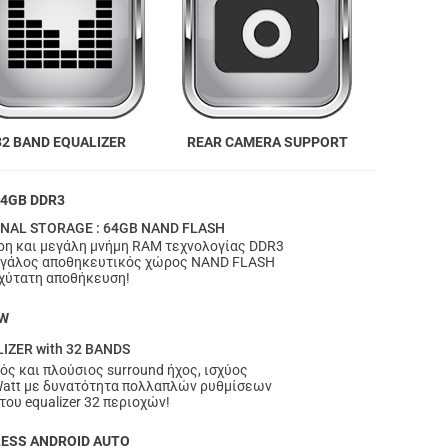
REAR CAMERA SUPPORT
32 BAND EQUALIZER
 4GB DDR3
NAL STORAGE : 64GB NAND FLASH
ρη και μεγάλη μνήμη RAM τεχνολογίας DDR3
εγάλος αποθηκευτικός χώρος NAND FLASH
αχύτατη αποθήκευση!
0W
IZER with 32 BANDS
ός και πλούσιος surround ήχος, ισχύος
att με δυνατότητα πολλαπλών ρυθμίσεων
του equalizer 32 περιοχών!
LESS ANDROID AUTO