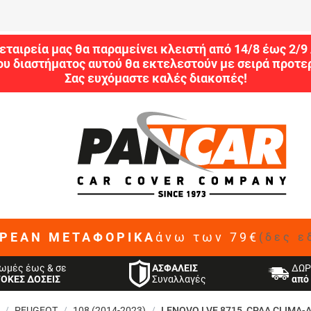
εταιρεία μας θα παραμείνει κλειστή από 14/8 έως 2/
ου διαστήματος αυτού θα εκτελεστούν με σειρά προτερ
Σας ευχόμαστε καλές διακοπές!
ΡΕΑΝ ΜΕΤΑΦΟΡΙΚΑ
άνω των 79€
(δες ε
ΑΣΦΑΛΕΙΣ
ωμές έως & σε
ΔΩΡ
Συναλλαγές
ΤΟΚΕΣ ΔΟΣΕΙΣ
από 
/
PEUGEOT
/
108 (2014-2023)
/
LENOVO LVE 8715_CPAA CLIMA-A/