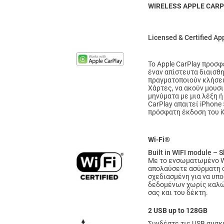
WIRELESS APPLE CAR
Licensed & Certified Ap
Το Apple CarPlay προσ
έναν απίστευτα διαισθη
πραγματοποιούν κλήσει
Χάρτες, να ακούν μουσι
μηνύματα με μια λέξη ή 
CarPlay απαιτεί iPhone 
πρόσφατη έκδοση του i
Wi-Fi®
Built in WIFI module – 
Με το ενσωματωμένο Wi
απολαύσετε ασύρματη 
σχεδιασμένη για να υπο
δεδομένων χωρίς καλώ
σας και του δέκτη.
2 USB up to 128GB
Συνδέστε τις USB συσκ