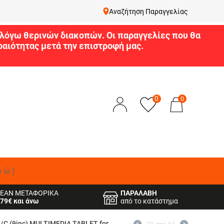
Αναζήτηση Παραγγελίας
9 λόγω θερινών διακοπών. Οι παραγγελίες που θα
αιότητας μετά την επιστροφή μας.
0
0
δώ)
ΕΑΝ ΜΕΤΑΦΟΡΙΚΑ
ΠΑΡΑΛΑΒΗ
79€ και άνω
από το κατάστημα
C (9inc) MULTIMEDIA TABLET for