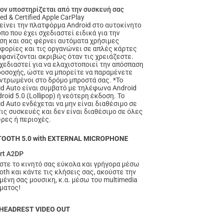
ον υποστηρίζεται από την συσκευή σας
ed & Certified Apple CarPlay
είνει την πλατφόρμα Android στο αυτοκίνητο
πο που έχει σχεδιαστεί ειδικά για την
ση και σας φέρνει αυτόματα χρήσιμες
φορίες και τις οργανώνει σε απλές κάρτες
μφανίζονται ακριβώς όταν τις χρειάζεστε.
σχεδιαστεί για να ελαχιστοποιεί την απόσπαση
ροσοχής, ώστε να μπορείτε να παραμένετε
ντρωμένοι στο δρόμο μπροστά σας. *Το
id Auto είναι συμβατό με τηλέφωνα Android
roid 5.0 (Lollipop) ή νεότερη έκδοση. Το
d Auto ενδέχεται να μην είναι διαθέσιμο σε
τις συσκευές και δεν είναι διαθέσιμο σε όλες
ώρες ή περιοχές.
OOTH 5.0 with EXTERNAL MICROPHONE
rt A2DP
στε το κινητό σας εύκολα και γρήγορα μέσω
oth και κάντε τις κλήσεις σας, ακούστε την
μένη σας μουσικη, κ.α. μέσω του multimedia
ματος!
HEADREST VIDEO OUT