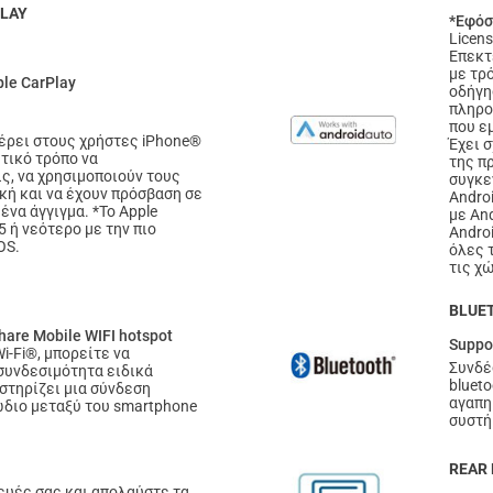
PLAY
*Εφόσ
Licens
Επεκτ
με τρό
ple CarPlay
οδήγη
πληρο
που ε
φέρει στους χρήστες iPhone®
Έχει 
τικό τρόπο να
της π
ς, να χρησιμοποιούν τους
συγκε
κή και να έχουν πρόσβαση σε
Andro
ένα άγγιγμα. *Το Apple
με And
5 ή νεότερο με την πιο
Androi
OS.
όλες 
τις χ
BLUET
Share Mobile WIFI hotspot
Suppo
-Fi®, μπορείτε να
Συνδέ
συνδεσιμότητα ειδικά
blueto
στηρίζει μια σύνδεση
αγαπη
διο μεταξύ του smartphone
συστή
REAR 
ευές σας και απολαύστε τα