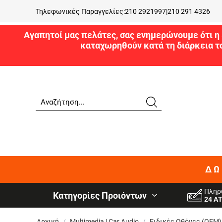
Τηλεφωνικές Παραγγελίες:
210 2921997
|
210 291 4326
Αγαπητοί μας πελάτες, σας ενημερώνουμε ότι η 
καταχωρηθούν κατά τη διάρκεια τ
ΔΩ
Πληρ
Κατηγορίες Προιόντων
24 Α
Αρχική
/
Multimedia | Car Audio
/
Ειδικές Oθόνες (OEM)