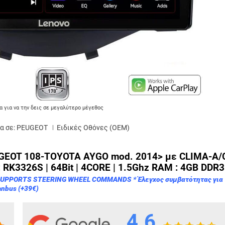
α για να την δεις σε μεγαλύτερο μέγεθος
α σε:
PEUGEOT
Ειδικές Oθόνες (OEM)
GEOT 108-TOYOTA AYGO mod. 2014> με CLIMA-A/
: RK3326S | 64Bit | 4CORE | 1.5Ghz RAM : 4GB DDR3 
UPPORTS STEERING WHEEL COMMANDS * Έλεγχος συμβατότητας για
anbus (+39€)
4.6