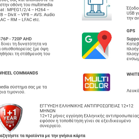
ς στην οθόνη του multimedia
Έξοδο
mat : MPEG1/2/4 – H264 –
USB γ
 – DivX – VP8 – AVS. Audio
την α
AC – RM – LFAC etc.
GPS
476P - 720P AHD
Suppo
δίνει τη δυνατότητα να
Κατεβ
 οπισθοπορείας (με όψη
πλοήγ
οηθήσει τη στάθμευση του
πλοηγ
ενσωμ
 WHEEL COMMANDS
WHIT
edia σύστημα σας με τα
Λευκό
ια τιμονιού.
ΕΓΓΥΗΣΗ ΕΛΛΗΝΙΚΗΣ ΑΝΤΙΠΡΟΣΩΠΕΙΑΣ 12+12
ΜΗΝΩΝ
12+12 μήνες εγγύηση Ελληνικής αντιπροσωπεία
εφόσον η τοποθέτηση γίνει σε εξειδικευμένο
συνεργείο.
αζητήστε τα προϊόντα με την γνήσια κάρτα