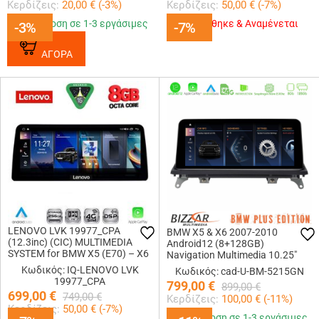
Κερδίζεις:
20,00
€ (
-3
%)
Κερδίζεις:
50,00
€ (
-7
%)
Παράδοση σε 1-3 εργάσιμες
Εξαντλήθηκε & Αναμένεται
-3%
-3%
-7%
-7%
ΑΓΟΡΑ
LENOVO LVK 19977_CPA
BMW X5 & X6 2007-2010
(12.3inc) (CIC) MULTIMEDIA
Android12 (8+128GB)
SYSTEM for BMW X5 (E70) – X6
Navigation Multimedia 10.25″
(E71) mod. 2009-2012
HD Anti-reflection
Κωδικός: IQ-LENOVO LVK
Κωδικός: cad-U-BM-5215GN
19977_CPA
799,00
€
899,00
€
699,00
€
749,00
€
Κερδίζεις:
100,00
€ (
-11
%)
Κερδίζεις:
50,00
€ (
-7
%)
Παράδοση σε 1-3 εργάσιμες