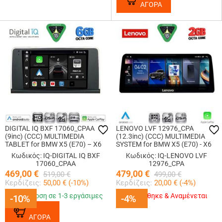
ΑΓΟΡΑ
DIGITAL IQ BXF 17060_CPAA
LENOVO LVF 12976_CPA
(9inc) (CCC) MULTIMEDIA
(12.3inc) (CCC) MULTIMEDIA
TABLET for BMW X5 (E70) – X6
SYSTEM for BMW X5 (E70) - X6
(E71) mod. 2006-2009
(E71) mod. 2006-2009
Κωδικός: IQ-DIGITAL IQ BXF
Κωδικός: IQ-LENOVO LVF
17060_CPAA
12976_CPA
469,00
€
479,00
€
519,00
€
499,00
€
Κερδίζεις:
50,00
€ (
-10
%)
Κερδίζεις:
20,00
€ (
-4
%)
Παράδοση σε 1-3 εργάσιμες
Εξαντλήθηκε & Αναμένεται
-10%
-10%
-4%
-4%
ΑΓΟΡΑ