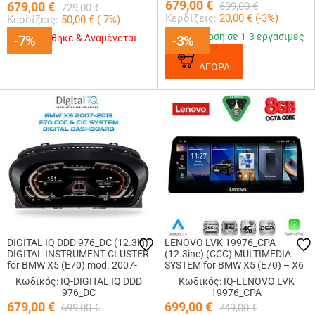
679,00
€
679,00
€
699,00
€
729,00
€
Κερδίζεις:
20,00
€ (
-3
%)
Κερδίζεις:
50,00
€ (
-7
%)
Παράδοση σε 1-3 εργάσιμες
-7%
-7%
Εξαντλήθηκε & Αναμένεται
-3%
-3%
ΑΓΟΡΑ
DIGITAL IQ DDD 976_DC (12.3in)
LENOVO LVK 19976_CPA
DIGITAL INSTRUMENT CLUSTER
(12.3inc) (CCC) MULTIMEDIA
for BMW X5 (E70) mod. 2007-
SYSTEM for BMW X5 (E70) – X6
2013 with CCC-CIC
(E71) mod. 2006-2009
Κωδικός: IQ-DIGITAL IQ DDD
Κωδικός: IQ-LENOVO LVK
976_DC
19976_CPA
679,00
€
699,00
€
699,00
€
749,00
€