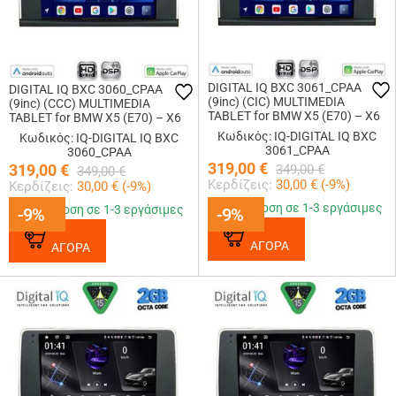
DIGITAL IQ BXC 3061_CPAA
DIGITAL IQ BXC 3060_CPAA
(9inc) (CIC) MULTIMEDIA
(9inc) (CCC) MULTIMEDIA
TABLET for BMW X5 (E70) – X6
TABLET for BMW X5 (E70) – X6
(E71) mod. 2007-2013
(E71) mod. 2006-2009
Κωδικός: IQ-DIGITAL IQ BXC
Κωδικός: IQ-DIGITAL IQ BXC
3061_CPAA
3060_CPAA
319,00
€
319,00
€
349,00
€
349,00
€
Κερδίζεις:
30,00
€ (
-9
%)
Κερδίζεις:
30,00
€ (
-9
%)
Παράδοση σε 1-3 εργάσιμες
Παράδοση σε 1-3 εργάσιμες
-9%
-9%
-9%
-9%
ΑΓΟΡΑ
ΑΓΟΡΑ