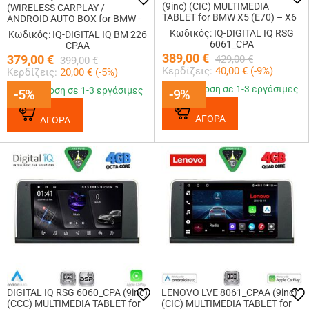
(9inc) (CIC) MULTIMEDIA
(WIRELESS CARPLAY /
TABLET for BMW X5 (E70) – X6
ANDROID AUTO BOX for BMW -
(E71) mod. 2009-2013
MINI (CIC system) with FRONT -
Κωδικός: IQ-DIGITAL IQ RSG
Κωδικός: IQ-DIGITAL IQ BM 226
REAR cameras
6061_CPA
CPAA
389,00
€
379,00
€
429,00
€
399,00
€
Κερδίζεις:
40,00
€ (
-9
%)
Κερδίζεις:
20,00
€ (
-5
%)
Παράδοση σε 1-3 εργάσιμες
Παράδοση σε 1-3 εργάσιμες
-5%
-5%
-9%
-9%
ΑΓΟΡΑ
ΑΓΟΡΑ
DIGITAL IQ RSG 6060_CPA (9inc)
LENOVO LVE 8061_CPAA (9inc)
(CCC) MULTIMEDIA TABLET for
(CIC) MULTIMEDIA TABLET for