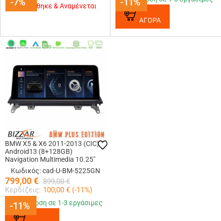
-7%
-7%
-11%
-11%
Εξαντλήθηκε & Αναμένεται
ΑΓΟΡΑ
BMW X5 & X6 2011-2013 (CIC)
Android13 (8+128GB)
Navigation Multimedia 10.25″
HD Anti-reflection
Κωδικός: cad-U-BM-5225GN
799,00
€
899,00
€
Κερδίζεις:
100,00
€ (
-11
%)
Παράδοση σε 1-3 εργάσιμες
-11%
-11%