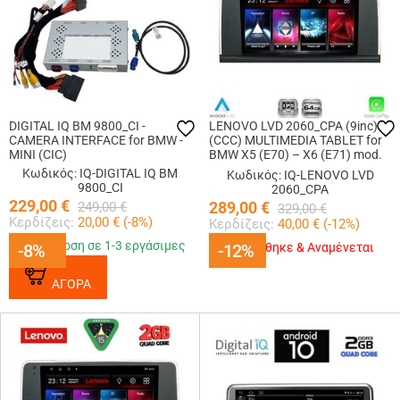
DIGITAL IQ BM 9800_CI -
LENOVO LVD 2060_CPA (9inc)
CAMERA INTERFACE for BMW -
(CCC) MULTIMEDIA TABLET for
MINI (CIC)
BMW X5 (E70) – X6 (E71) mod.
2006-2009
Κωδικός: IQ-DIGITAL IQ BM
Κωδικός: IQ-LENOVO LVD
9800_CI
2060_CPA
229,00
€
289,00
€
249,00
€
329,00
€
Κερδίζεις:
20,00
€ (
-8
%)
Κερδίζεις:
40,00
€ (
-12
%)
Παράδοση σε 1-3 εργάσιμες
-8%
-8%
-12%
-12%
Εξαντλήθηκε & Αναμένεται
ΑΓΟΡΑ