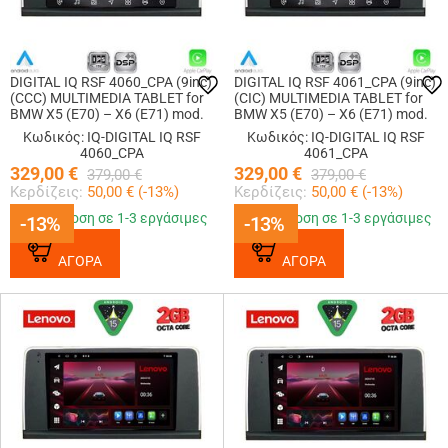
DIGITAL IQ RSF 4060_CPA (9inc)
DIGITAL IQ RSF 4061_CPA (9inc)
(CCC) MULTIMEDIA TABLET for
(CIC) MULTIMEDIA TABLET for
BMW X5 (E70) – X6 (E71) mod.
BMW X5 (E70) – X6 (E71) mod.
2006-2009
2009-2013
Κωδικός: IQ-DIGITAL IQ RSF
Κωδικός: IQ-DIGITAL IQ RSF
4060_CPA
4061_CPA
329,00
€
329,00
€
379,00
€
379,00
€
Κερδίζεις:
50,00
€ (
-13
%)
Κερδίζεις:
50,00
€ (
-13
%)
Παράδοση σε 1-3 εργάσιμες
Παράδοση σε 1-3 εργάσιμες
-13%
-13%
-13%
-13%
ΑΓΟΡΑ
ΑΓΟΡΑ