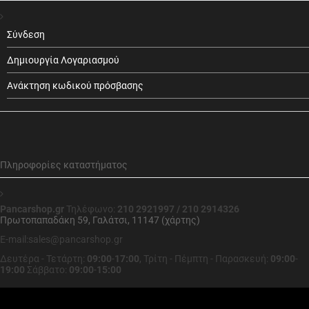
Σύνδεση
Δημιουργία Λογαριασμού
Ανάκτηση κωδικού πρόσβασης
Πληροφορίες καταστήματος
Pancarshop.gr
Τηλέφωνο:
210 2921997 / 210 2914326
Πρωτοπαπαδάκη 59, Γαλάτσι, 11147 (χάρτης)
E-mail:sales@pancarshop.gr
Δευτέρα - Τετάρτη:
09:00
-
17:00
,
Τρίτη - Πέμπτη - Παρασκευή:
09:00
-
19:00
Σάββατο:
09:00
-
15:00