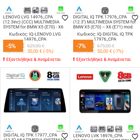
LENOVO LVG 14976_CPA
DIGITAL IQ TPK 17976_CPA
(12.3inc) (CCC) MULTIMEDIA
(12.3'') MULTIMEDIA SYSTEM for
SYSTEM for BMW X5 (E70) - X6
BMW X5 (E70) – X6 (E71) mod.
(E71) mod. 2006-2009
2006-2009 (CCC)
Κωδικός: IQ-LENOVO LVG
Κωδικός: IQ-DIGITAL IQ TPK
14976_CPA
17976_CPA
599,00
-5%
-5%
€
629,00
-7%
-7%
€
629,00
€
679,00
€
Κερδίζεις:
30,00
€ (
-5
%)
Κερδίζεις:
50,00
€ (
-7
%)
Εξαντλήθηκε & Αναμένεται
Εξαντλήθηκε & Αναμένεται
DIGITAL IQ TPK 17977_CPA
LENOVO LVK 18976_CPA