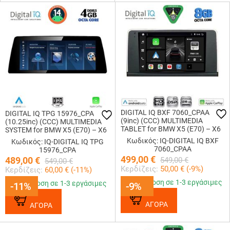
DIGITAL IQ BXF 7060_CPAA
DIGITAL IQ TPG 15976_CPA
(9inc) (CCC) MULTIMEDIA
(10.25inc) (CCC) MULTIMEDIA
TABLET for BMW X5 (E70) – X6
SYSTEM for BMW X5 (E70) – X6
(E71) mod. 2006-2009
(E71) mod. 2006-2009
Κωδικός: IQ-DIGITAL IQ BXF
Κωδικός: IQ-DIGITAL IQ TPG
7060_CPAA
15976_CPA
499,00
€
489,00
€
549,00
€
549,00
€
Κερδίζεις:
50,00
€ (
-9
%)
Κερδίζεις:
60,00
€ (
-11
%)
Παράδοση σε 1-3 εργάσιμες
Παράδοση σε 1-3 εργάσιμες
-11%
-11%
-9%
-9%
ΑΓΟΡΑ
ΑΓΟΡΑ