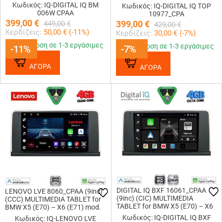
MINI (CIC system) with 2
mod. 2009-2013 (CIC)
Κωδικός: IQ-DIGITAL IQ BM
Κωδικός: IQ-DIGITAL IQ TOP
cameras FRONT - REAR)
006W CPAA
10977_CPA
399,00
€
399,00
€
449,00
€
429,00
€
Κερδίζεις:
50,00
€ (
-11
%)
Κερδίζεις:
30,00
€ (
-7
%)
Παράδοση σε 1-3 εργάσιμες
Παράδοση σε 1-3 εργάσιμες
-11%
-11%
-7%
-7%
ΑΓΟΡΑ
ΑΓΟΡΑ
DIGITAL IQ BXF 16061_CPAA
LENOVO LVE 8060_CPAA (9inc)
(9inc) (CIC) MULTIMEDIA
(CCC) MULTIMEDIA TABLET for
TABLET for BMW X5 (E70) – X6
BMW X5 (E70) – X6 (E71) mod.
(E71) mod. 2009-2013
2006-2009
Κωδικός: IQ-DIGITAL IQ BXF
Κωδικός: IQ-LENOVO LVE