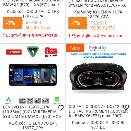
(12.3'') MULTIMEDIA SYSTEM for
(10.33inc) (CCC) MULTIMEDIA
BMW X5 (E70) – X6 (E71) mod.
SYSTEM for BMW X5 (E70) – X6
2009-2013 (CIC)
(E71) mod. 2006-2009
Κωδικός: IQ-DIGITAL IQ TPK
Κωδικός: IQ-LENOVO LVK
17977_CPA
18976_CPA
629,00
€
-7%
-7%
679,00
-7%
-7%
€
679,00
€
729,00
€
Κερδίζεις:
50,00
€ (
-7
%)
Κερδίζεις:
50,00
€ (
-7
%)
Εξαντλήθηκε & Αναμένεται
Εξαντλήθηκε & Αναμένεται
Νέο
DIGITAL IQ DDD 977_DC (12.3in)
LENOVO LVK 18977_CPA
DIGITAL INSTRUMENT CLUSTER
(10.33inc) (CIC) MULTIMEDIA
for BMW X6 (E71) mod. 2007-
SYSTEM for BMW X5 (E70) – X6
2013 with CCC-CIC
(E71) mod. 2009-2012
Κωδικός: IQ-DIGITAL IQ DDD
Κωδικός: IQ-LENOVO LVK
977_DC
18977_CPA