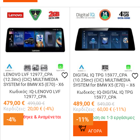
LENOVO LVF 12977_CPA
DIGITAL IQ TPG 15977_CPA
(12.3inc) (CIC) MULTIMEDIA
(10.25inc) (CIC) MULTIMEDIA
SYSTEM for BMW X5 (E70) - X6
SYSTEM for BMW X5 (E70) – X6
(E71) mod. 2009-2012
(E71) mod. 2009-2013
Κωδικός: IQ-LENOVO LVF
Κωδικός: IQ-DIGITAL IQ TPG
12977_CPA
15977_CPA
479,00
€
489,00
€
499,00
€
549,00
€
Κερδίζεις:
20,00
€ (
-4
%)
Κερδίζεις:
60,00
€ (
-11
%)
Εξαντλήθηκε & Αναμένεται
Παράδοση σε 1-3 εργάσιμες
-4%
-4%
-11%
-11%
ΑΓΟΡΑ