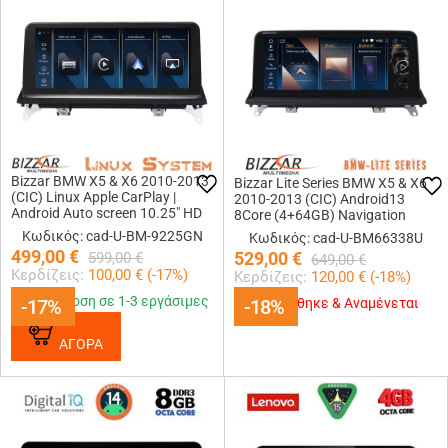
Bizzar BMW X5 & X6 2010-2013
Bizzar Lite Series BMW X5 & X6
(CIC) Linux Apple CarPlay |
2010-2013 (CIC) Android13
Android Auto screen 10.25″ HD
8Core (4+64GB) Navigation
Anti-reflection
Multimedia 10.25″ HD
Κωδικός: cad-U-BM-9225GN
Κωδικός: cad-U-BM66338U
499,00
€
529,00
€
599,00
€
649,00
€
Κερδίζεις:
100,00
€ (
-17
%)
Κερδίζεις:
120,00
€ (
-18
%)
Παράδοση σε 1-3 εργάσιμες
-17%
-17%
-18%
-18%
Εξαντλήθηκε & Αναμένεται
ΑΓΟΡΑ