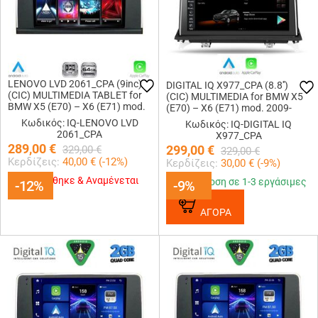
LENOVO LVD 2061_CPA (9inc)
DIGITAL IQ X977_CPA (8.8'')
(CIC) MULTIMEDIA TABLET for
(CΙC) MULTIMEDIA for BMW X5
BMW X5 (E70) – X6 (E71) mod.
(E70) – X6 (E71) mod. 2009-
2009-2013
2013 (CIC)
Κωδικός: IQ-LENOVO LVD
Κωδικός: IQ-DIGITAL IQ
2061_CPA
X977_CPA
289,00
€
299,00
€
329,00
€
329,00
€
Κερδίζεις:
40,00
€ (
-12
%)
Κερδίζεις:
30,00
€ (
-9
%)
Εξαντλήθηκε & Αναμένεται
Παράδοση σε 1-3 εργάσιμες
-12%
-12%
-9%
-9%
ΑΓΟΡΑ