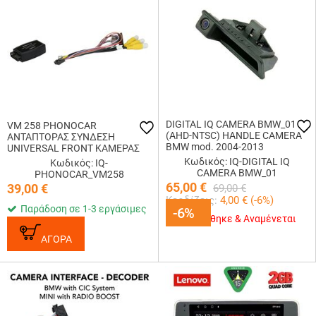
DIGITAL IQ CAMERA BMW_01
VM 258 PHONOCAR
(AHD-NTSC) HANDLE CAMERA
ΑΝΤΑΠΤΟΡΑΣ ΣΥΝΔΕΣΗ
BMW mod. 2004-2013
UNIVERSAL FRONT ΚΑΜΕΡΑΣ
Κωδικός: IQ-DIGITAL IQ
Κωδικός: IQ-
CAMERA BMW_01
PHONOCAR_VM258
65,00
€
39,00
€
69,00
€
Κερδίζεις:
4,00
€ (
-6
%)
Παράδοση σε 1-3 εργάσιμες
-6%
-6%
Εξαντλήθηκε & Αναμένεται
ΑΓΟΡΑ