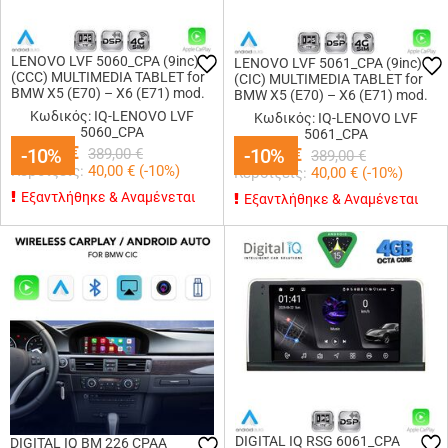
LENOVO LVF 5060_CPA (9inc)
LENOVO LVF 5061_CPA (9inc)
(CCC) MULTIMEDIA TABLET for
(CIC) MULTIMEDIA TABLET for
BMW X5 (E70) – X6 (E71) mod.
BMW X5 (E70) – X6 (E71) mod.
2006-2009
2009-2013
Κωδικός: IQ-LENOVO LVF
Κωδικός: IQ-LENOVO LVF
5060_CPA
5061_CPA
349,00
€
-10%
-10%
349,00
-10%
-10%
€
389,00
€
389,00
€
Κερδίζεις:
40,00
€ (
-10
%)
Κερδίζεις:
40,00
€ (
-10
%)
Εξαντλήθηκε & Αναμένεται
Εξαντλήθηκε & Αναμένεται
DIGITAL IQ RSG 6061_CPA
DIGITAL IQ BM 226 CPAA