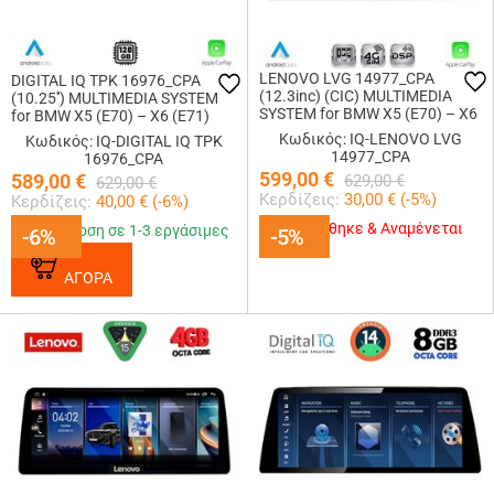
LENOVO LVG 14977_CPA
DIGITAL IQ TPK 16976_CPA
(12.3inc) (CIC) MULTIMEDIA
(10.25'') MULTIMEDIA SYSTEM
SYSTEM for BMW X5 (E70) – X6
for BMW X5 (E70) – X6 (E71)
(E71) mod. 2009-2013
mod. 2006-2009 (CCC)
Κωδικός: IQ-LENOVO LVG
Κωδικός: IQ-DIGITAL IQ TPK
14977_CPA
16976_CPA
599,00
€
589,00
€
629,00
€
629,00
€
Κερδίζεις:
30,00
€ (
-5
%)
Κερδίζεις:
40,00
€ (
-6
%)
Εξαντλήθηκε & Αναμένεται
Παράδοση σε 1-3 εργάσιμες
-6%
-6%
-5%
-5%
ΑΓΟΡΑ