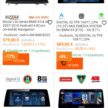
Bizzar Lite Series BMW X5 & X6
DIGITAL IQ TPK 16977_CPA
2007-2010 Android14 8Core
(10.25'') MULTIMEDIA SYSTEM
(4+64GB) Navigation
for BMW X5 (E70) – X6 (E71)
Multimedia 10.25
mod. 2009-2013 (CIC)
Κωδικός: cad-U-AM-BMC8525
Κωδικός: IQ-DIGITAL IQ TPK
579,00
€
16977_CPA
699,00
€
589,00
€
Κερδίζεις:
120,00
€ (
-17
%)
629,00
€
Κερδίζεις:
40,00
€ (
-6
%)
Παράδοση σε 1-3 εργάσιμες
Παράδοση σε 1-3 εργάσιμες
-17%
-17%
-6%
-6%
ΑΓΟΡΑ
ΑΓΟΡΑ