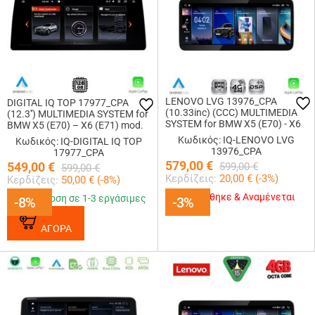
LENOVO LVG 13976_CPA
DIGITAL IQ TOP 17977_CPA
(10.33inc) (CCC) MULTIMEDIA
(12.3'') MULTIMEDIA SYSTEM for
SYSTEM for BMW X5 (E70) - X6
BMW X5 (E70) – X6 (E71) mod.
(E71) mod. 2006-2009
2009-2013 (CIC)
Κωδικός: IQ-LENOVO LVG
Κωδικός: IQ-DIGITAL IQ TOP
13976_CPA
17977_CPA
579,00
€
549,00
€
599,00
€
599,00
€
Κερδίζεις:
20,00
€ (
-3
%)
Κερδίζεις:
50,00
€ (
-8
%)
Εξαντλήθηκε & Αναμένεται
Παράδοση σε 1-3 εργάσιμες
-8%
-8%
-3%
-3%
ΑΓΟΡΑ