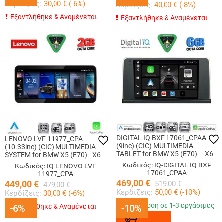
Κερδίζεις:
30,00
€ (
-6
%)
Κερδίζεις:
40,00
€ (
-8
%)
Εξαντλήθηκε & Αναμένεται
Εξαντλήθηκε & Αναμένεται
DIGITAL IQ BXF 17061_CPAA
LENOVO LVF 11977_CPA
(9inc) (CIC) MULTIMEDIA
(10.33inc) (CIC) MULTIMEDIA
TABLET for BMW X5 (E70) – X6
SYSTEM for BMW X5 (E70) - X6
(E71) mod. 2009-2013
(E71) mod. 2009-2012
Κωδικός: IQ-DIGITAL IQ BXF
Κωδικός: IQ-LENOVO LVF
17061_CPAA
11977_CPA
469,00
€
449,00
€
519,00
€
479,00
€
Κερδίζεις:
50,00
€ (
-10
%)
Κερδίζεις:
30,00
€ (
-6
%)
Παράδοση σε 1-3 εργάσιμες
-6%
-6%
Εξαντλήθηκε & Αναμένεται
-10%
-10%