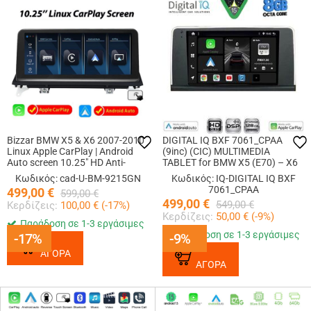
Bizzar BMW X5 & X6 2007-2010
DIGITAL IQ BXF 7061_CPAA
Linux Apple CarPlay | Android
(9inc) (CIC) MULTIMEDIA
Auto screen 10.25″ HD Anti-
TABLET for BMW X5 (E70) – X6
reflection
(E71) mod. 2009-2013
Κωδικός: cad-U-BM-9215GN
Κωδικός: IQ-DIGITAL IQ BXF
7061_CPAA
499,00
€
599,00
€
499,00
€
549,00
€
Κερδίζεις:
100,00
€ (
-17
%)
Κερδίζεις:
50,00
€ (
-9
%)
Παράδοση σε 1-3 εργάσιμες
Παράδοση σε 1-3 εργάσιμες
-17%
-17%
-9%
-9%
ΑΓΟΡΑ
ΑΓΟΡΑ