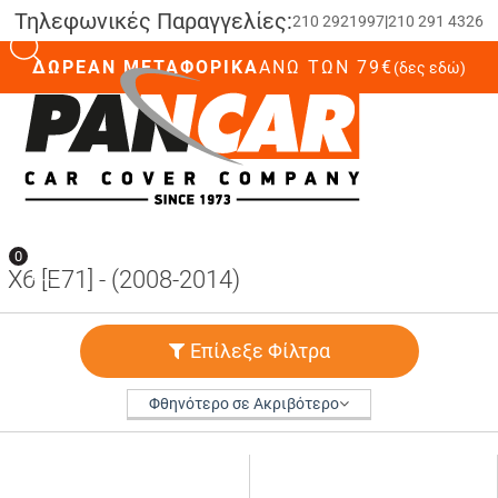
Τηλεφωνικές Παραγγελίες:
210 2921997
|
210 291 4326
ΔΩΡΕΑΝ ΜΕΤΑΦΟΡΙΚΑ
ΆΝΩ ΤΩΝ 79€
(δες εδώ)
0
0
X6 [E71] - (2008-2014)
Επίλεξε Φίλτρα
Φθηνότερο σε Ακριβότερο