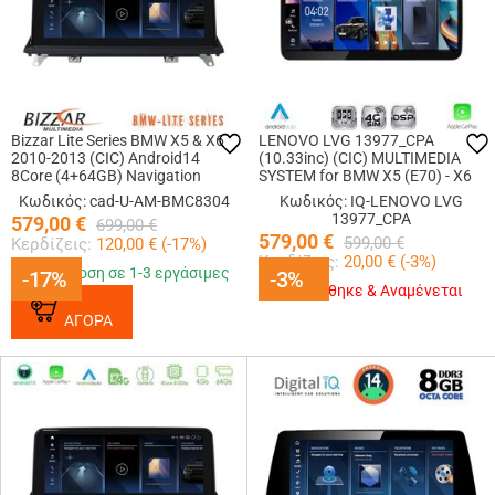
Bizzar Lite Series BMW X5 & X6
LENOVO LVG 13977_CPA
2010-2013 (CIC) Android14
(10.33inc) (CIC) MULTIMEDIA
8Core (4+64GB) Navigation
SYSTEM for BMW X5 (E70) - X6
Multimedia 10.25
(E71) mod. 2009-2012
Κωδικός: cad-U-AM-BMC8304
Κωδικός: IQ-LENOVO LVG
13977_CPA
579,00
€
699,00
€
579,00
€
599,00
€
Κερδίζεις:
120,00
€ (
-17
%)
Κερδίζεις:
20,00
€ (
-3
%)
Παράδοση σε 1-3 εργάσιμες
-17%
-17%
-3%
-3%
Εξαντλήθηκε & Αναμένεται
ΑΓΟΡΑ