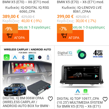
BMW X5 (E70) – X6 (E71) mod.
BMW X5 (E70) – X6 (E71) mod.
2006-2009
2009-2013
Κωδικός: IQ-DIGITAL IQ RSG
Κωδικός: IQ-LENOVO LVE
6060_CPA
8061_CPAA
389,00
€
399,00
€
429,00
€
429,00
€
Κερδίζεις:
40,00
€ (
-9
%)
Κερδίζεις:
30,00
€ (
-7
%)
Παράδοση σε 1-3 εργάσιμες
Παράδοση σε 1-3 εργάσιμες
-9%
-9%
-7%
-7%
ΑΓΟΡΑ
ΑΓΟΡΑ
DIGITAL IQ BM 006W CPAA
DIGITAL IQ TOP 10977_CPA
(WIRELESS CARPLAY /
(10.25'') MULTIMEDIA SYSTEM
ANDROID AUTO BOX for BMW -
for BMW X5 (E70) – X6 (E71)