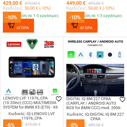
429,00
€
449,00
€
479,00
€
499,00
€
Κερδίζεις:
50,00
€ (
-10
%)
Κερδίζεις:
50,00
€ (
-10
%)
Παράδοση σε 1-3 εργάσιμες
Παράδοση σε 1-3 εργάσιμες
-10%
-10%
-10%
-10%
ΑΓΟΡΑ
ΑΓΟΡΑ
LENOVO LVF 11976_CPA
DIGITAL IQ BM 227 CPAA
(10.33inc) (CCC) MULTIMEDIA
(CARPLAY / ANDROID AUTO
SYSTEM for BMW X5 (E70) - X6
BOX for BMW CCC) mod. 2006-
(E71) mod. 2006-2009
2009
Κωδικός: IQ-LENOVO LVF
Κωδικός: IQ-DIGITAL IQ BM 227
11976_CPA
CPAA
449,00
€
-6%
-6%
449,00
-8%
-8%
€
479,00
€
489,00
€