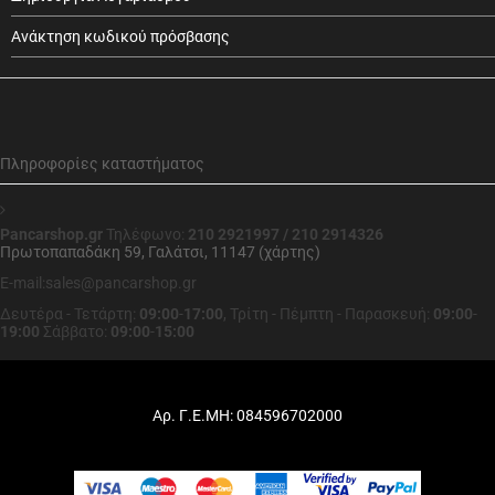
Ανάκτηση κωδικού πρόσβασης
Πληροφορίες καταστήματος
Pancarshop.gr
Τηλέφωνο:
210 2921997 / 210 2914326
Πρωτοπαπαδάκη 59, Γαλάτσι, 11147 (χάρτης)
E-mail:sales@pancarshop.gr
Δευτέρα - Τετάρτη:
09:00
-
17:00
,
Τρίτη - Πέμπτη - Παρασκευή:
09:00
-
19:00
Σάββατο:
09:00
-
15:00
Αρ. Γ.Ε.ΜΗ: 084596702000