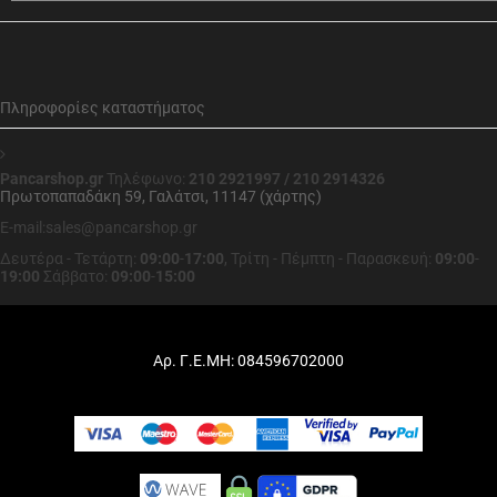
Πληροφορίες καταστήματος
Pancarshop.gr
Τηλέφωνο:
210 2921997 / 210 2914326
Πρωτοπαπαδάκη 59, Γαλάτσι, 11147 (χάρτης)
E-mail:sales@pancarshop.gr
Δευτέρα - Τετάρτη:
09:00
-
17:00
,
Τρίτη - Πέμπτη - Παρασκευή:
09:00
-
19:00
Σάββατο:
09:00
-
15:00
Αρ. Γ.Ε.ΜΗ: 084596702000