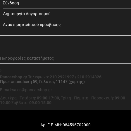
Σύνδεση
Δημιουργία Λογαριασμού
Ανάκτηση κωδικού πρόσβασης
Πληροφορίες καταστήματος
Pancarshop.gr
Τηλέφωνο:
210 2921997 / 210 2914326
Πρωτοπαπαδάκη 59, Γαλάτσι, 11147 (χάρτης)
E-mail:sales@pancarshop.gr
Δευτέρα - Τετάρτη:
09:00
-
17:00
,
Τρίτη - Πέμπτη - Παρασκευή:
09:00
-
19:00
Σάββατο:
09:00
-
15:00
Αρ. Γ.Ε.ΜΗ: 084596702000