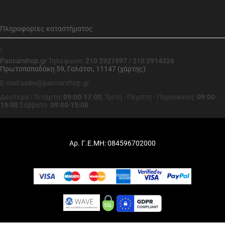
Πληροφορίες καταστήματος
Pancarshop.gr
Τηλέφωνο:
210 2921997 / 210 2914326
Πρωτοπαπαδάκη 59, Γαλάτσι, 11147 (χάρτης)
E-mail:sales@pancarshop.gr
Δευτέρα - Τετάρτη:
09:00
-
17:00
,
Τρίτη - Πέμπτη - Παρασκευή:
09:00
-
19:00
Σάββατο:
09:00
-
15:00
Αρ. Γ.Ε.ΜΗ: 084596702000