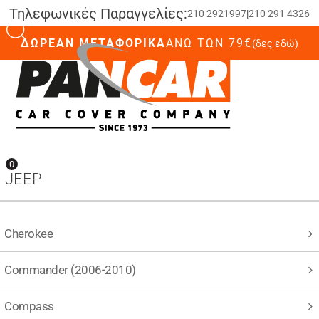
Τηλεφωνικές Παραγγελίες:
210 2921997
|
210 291 4326
ΔΩΡΕΑΝ ΜΕΤΑΦΟΡΙΚΑ
ΆΝΩ ΤΩΝ 79€
(δες εδώ)
0
0
JEEP
Cherokee
Commander (2006-2010)
Compass