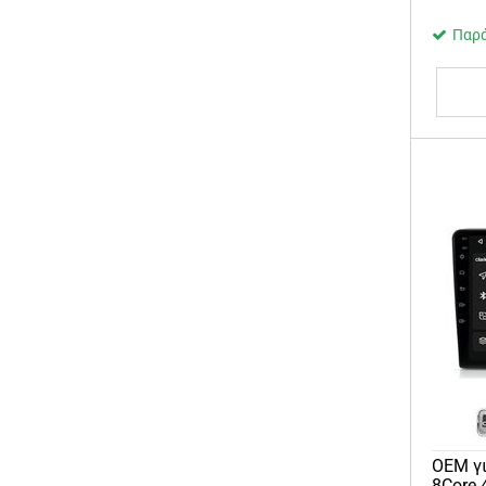
Παρά
OEM γι
8Core