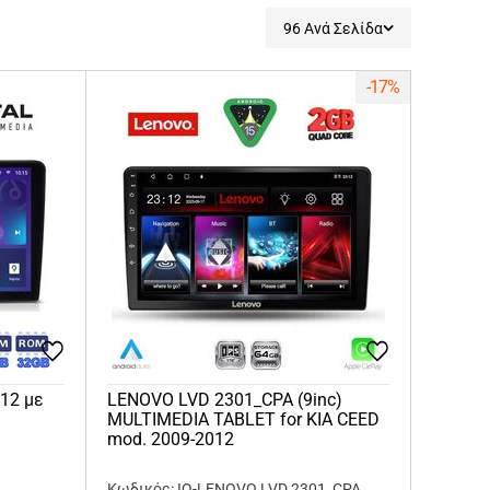
96 Ανά Σελίδα
-17%
012 με
LENOVO LVD 2301_CPA (9inc)
MULTIMEDIA TABLET for KIA CEED
mod. 2009-2012
Κωδικός: IQ-LENOVO LVD 2301_CPA