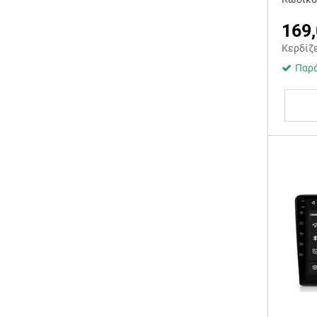
169
Κερδίζ
Παρά