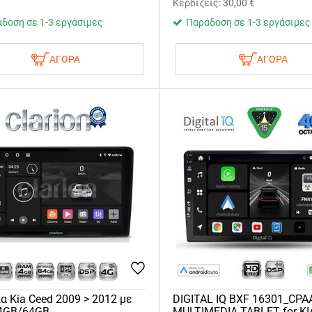
Κερδίζεις:
30,00
€
δοση σε 1-3 εργάσιμες
Παράδοση σε 1-3 εργάσιμες
ΑΓΟΡΑ
ΑΓΟΡΑ
α Kia Ceed 2009 > 2012 με
DIGITAL IQ BXF 16301_CPAA
 4GB/64GB
MULTIMEDIA TABLET for KI