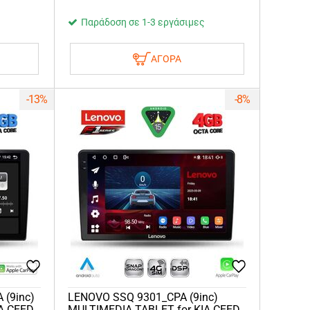
Παράδοση σε 1-3 εργάσιμες
ΑΓΟΡΑ
-13%
-8%
 (9inc)
LENOVO SSQ 9301_CPA (9inc)
A CEED
MULTIMEDIA TABLET for KIA CEED