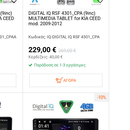
(9inc)
DIGITAL IQ RSF 4301_CPA (9inc)
A CEED
MULTIMEDIA TABLET for KIA CEED
mod. 2009-2012
301_CPAA
Κωδικός: IQ-DIGITAL IQ RSF 4301_CPA
229,00
€
269,00
€
Κερδίζεις:
40,00
€
Παράδοση σε 1-3 εργάσιμες
ΑΓΟΡΑ
-10%