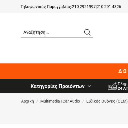
Τηλεφωνικές Παραγγελίες:
210 2921997
|
210 291 4326
ΔΩ
Πληρ
Κατηγορίες Προιόντων
24 Α
Αρχική
/
Multimedia | Car Audio
/
Ειδικές Oθόνες (OEM)