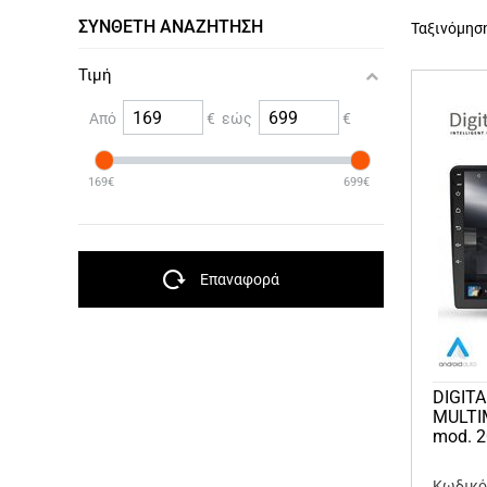
ΣΎΝΘΕΤΗ ΑΝΑΖΉΤΗΣΗ
Ταξινόμησ
Τιμή
Από
€ εώς
€
169€
699€
Επαναφορά
DIGITA
MULTI
mod. 
Κωδικός