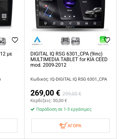
012 με
DIGITAL IQ RSG 6301_CPA (9inc)
MULTIMEDIA TABLET for KIA CEED
mod. 2009-2012
6
Κωδικός: IQ-DIGITAL IQ RSG 6301_CPA
269,00
€
299,00
€
Κερδίζεις:
30,00
€
Παράδοση σε 1-3 εργάσιμες
ΑΓΟΡΑ