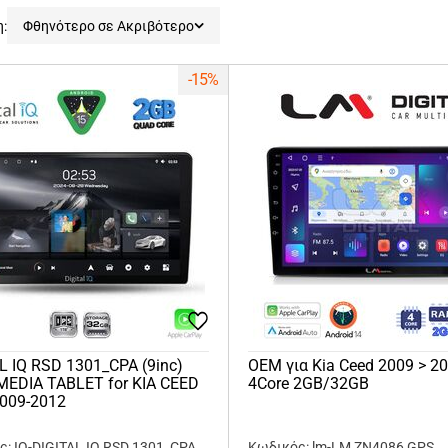
η:
Φθηνότερο σε Ακριβότερο
-15%
L IQ RSD 1301_CPA (9inc)
OEM για Kia Ceed 2009 > 2
MEDIA TABLET for KIA CEED
4Core 2GB/32GB
2009-2012
: IQ-DIGITAL IQ RSD 1301_CPA
Κωδικός: lm-LM ZN4086 GPS