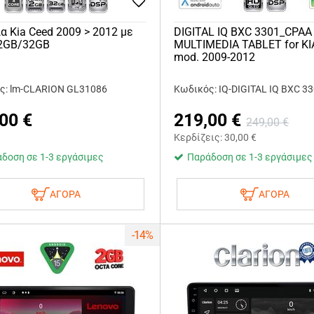
α Kia Ceed 2009 > 2012 με
DIGITAL IQ BXC 3301_CPAA 
 2GB/32GB
MULTIMEDIA TABLET for KI
mod. 2009-2012
ς: lm-CLARION GL31086
Κωδικός: IQ-DIGITAL IQ BXC 3
,00
€
219,00
€
249,00
€
Κερδίζεις:
30,00
€
δοση σε 1-3 εργάσιμες
Παράδοση σε 1-3 εργάσιμες
ΑΓΟΡΑ
ΑΓΟΡΑ
-14%