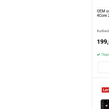
OEM γι
4Core
Κωδικό
199
Παρά