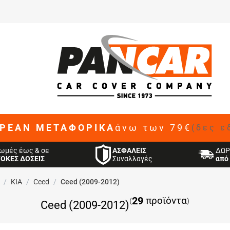
ΡΕΑΝ ΜΕΤΑΦΟΡΙΚΑ
άνω των 79€
(δες ε
ΑΣΦΑΛΕΙΣ
ωμές έως & σε
ΔΩΡ
Συναλλαγές
ΤΟΚΕΣ ΔΟΣΕΙΣ
από 
/
KIA
/
Ceed
/
Ceed (2009-2012)
29
προϊόντα
(
)
Ceed (2009-2012)