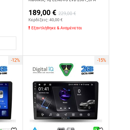
189,00
€
229,00
€
Κερδίζεις:
40,00
€
Εξαντλήθηκε & Αναμένεται
-12%
-15%