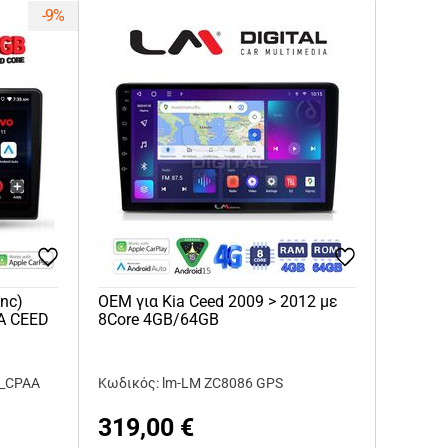
-9%
nc)
OEM για Kia Ceed 2009 > 2012 με
A CEED
8Core 4GB/64GB
1_CPAA
Κωδικός: lm-LM ZC8086 GPS
319,00
€