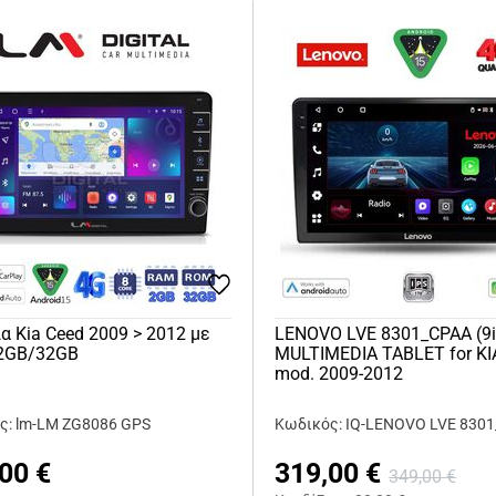
α Kia Ceed 2009 > 2012 με
LENOVO LVE 8301_CPAA (9i
 2GB/32GB
MULTIMEDIA TABLET for KI
mod. 2009-2012
ς: lm-LM ZG8086 GPS
Κωδικός: IQ-LENOVO LVE 830
,00
€
319,00
€
349,00
€