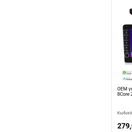
OEM γι
8Core
Κωδικό
279