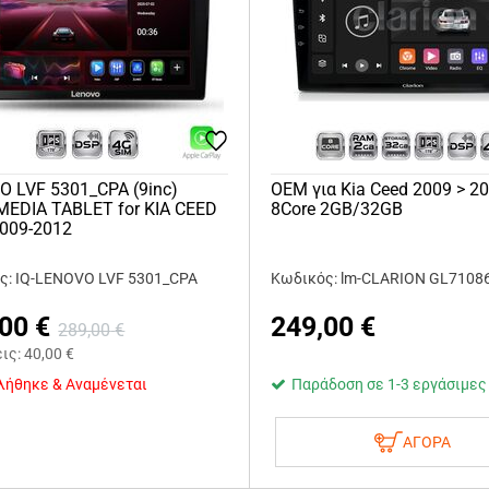
 LVF 5301_CPA (9inc)
OEM για Kia Ceed 2009 > 2
MEDIA TABLET for KIA CEED
8Core 2GB/32GB
2009-2012
ς: IQ-LENOVO LVF 5301_CPA
Κωδικός: lm-CLARION GL7108
,00
€
249,00
€
289,00
€
εις:
40,00
€
λήθηκε & Αναμένεται
Παράδοση σε 1-3 εργάσιμες
ΑΓΟΡΑ