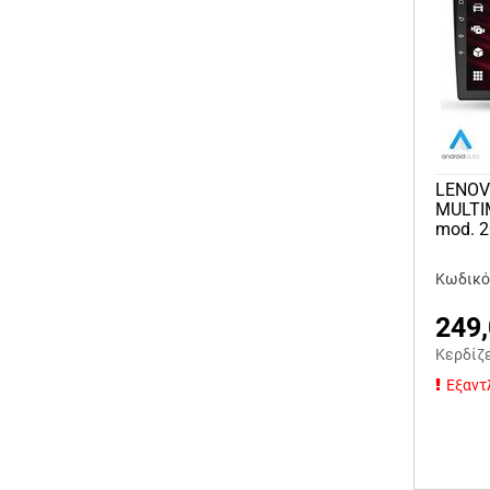
LENOVO
MULTI
mod. 
Κωδικό
249
Κερδίζ
Εξαντ