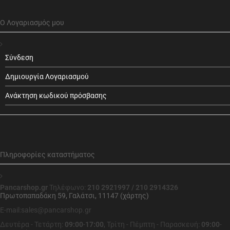
Ο Λογαριασμός μου
Σύνδεση
Δημιουργία Λογαριασμού
Ανάκτηση κωδικού πρόσβασης
Πληροφορίες καταστήματος
Pancarshop.gr
Τηλέφωνο:
210 2921997 / 210 2914326
Πρωτοπαπαδάκη 59, Γαλάτσι, 11147 (χάρτης)
E-mail:sales@pancarshop.gr
Δευτέρα - Τετάρτη:
09:00
-
17:00
,
Τρίτη - Πέμπτη - Παρασκευή:
09:00
-