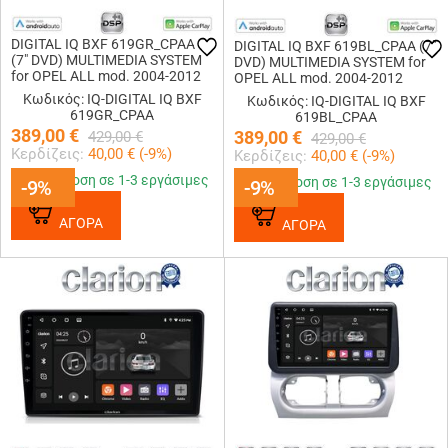
DIGITAL IQ BXF 619GR_CPAA
DIGITAL IQ BXF 619BL_CPAA (7"
(7" DVD) MULTIMEDIA SYSTEM
DVD) MULTIMEDIA SYSTEM for
for OPEL ALL mod. 2004-2012
OPEL ALL mod. 2004-2012
(GREY)
(GLOSS BLACK)
Κωδικός: IQ-DIGITAL IQ BXF
Κωδικός: IQ-DIGITAL IQ BXF
619GR_CPAA
619BL_CPAA
389,00
€
389,00
€
429,00
€
429,00
€
Κερδίζεις:
40,00
€ (
-9
%)
Κερδίζεις:
40,00
€ (
-9
%)
Παράδοση σε 1-3 εργάσιμες
Παράδοση σε 1-3 εργάσιμες
-9%
-9%
-9%
-9%
ΑΓΟΡΑ
ΑΓΟΡΑ