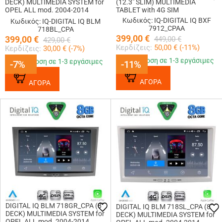
DECK) MULTIMEDIA SYSTEM for
(12.3" SLIM) MULTIMEDIA
OPEL ALL mod. 2004-2014
TABLET with 4G SIM
(BLACK)
Κωδικός: IQ-DIGITAL IQ BXF
Κωδικός: IQ-DIGITAL IQ BLM
7912_CPAA
718BL_CPA
399,00
€
399,00
€
449,00
€
429,00
€
Κερδίζεις:
50,00
€ (
-11
%)
Κερδίζεις:
30,00
€ (
-7
%)
Παράδοση σε 1-3 εργάσιμες
Παράδοση σε 1-3 εργάσιμες
-7%
-7%
-11%
-11%
ΑΓΟΡΑ
ΑΓΟΡΑ
DIGITAL IQ BLM 718GR_CPA (8"
DIGITAL IQ BLM 718SL_CPA (8"
DECK) MULTIMEDIA SYSTEM for
DECK) MULTIMEDIA SYSTEM for
OPEL ALL mod. 2004-2014