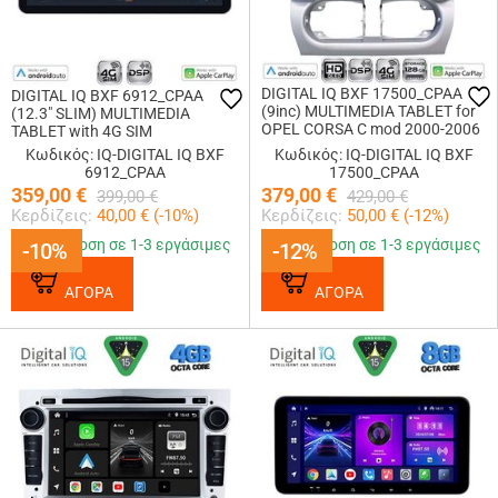
DIGITAL IQ BXF 17500_CPAA
DIGITAL IQ BXF 6912_CPAA
(9inc) MULTIMEDIA TABLET for
(12.3" SLIM) MULTIMEDIA
OPEL CORSA C mod 2000-2006
TABLET with 4G SIM
- TIGRA mod. 2004-2009
Κωδικός: IQ-DIGITAL IQ BXF
Κωδικός: IQ-DIGITAL IQ BXF
6912_CPAA
17500_CPAA
359,00
€
379,00
€
399,00
€
429,00
€
Κερδίζεις:
40,00
€ (
-10
%)
Κερδίζεις:
50,00
€ (
-12
%)
Παράδοση σε 1-3 εργάσιμες
Παράδοση σε 1-3 εργάσιμες
-10%
-10%
-12%
-12%
ΑΓΟΡΑ
ΑΓΟΡΑ