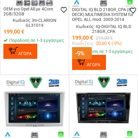
OEM για Opel All με 4Core
DIGITAL IQ BLD 218GR_CPA (8"
2GB/32GB
DECK) MULTIMEDIA SYSTEM for
OPEL ALL mod. 2003-2014
Κωδικός: lm-CLARION
(GREY)
GL31019
Κωδικός: IQ-DIGITAL IQ BLD
199,00
€
218GR_CPA
199,00
€
219,00
€
Παράδοση σε 1-3 εργάσιμες
Κερδίζεις:
20,00
€ (
-9
%)
Παράδοση σε 1-3 εργάσιμες
-9%
-9%
ΑΓΟΡΑ
ΑΓΟΡΑ