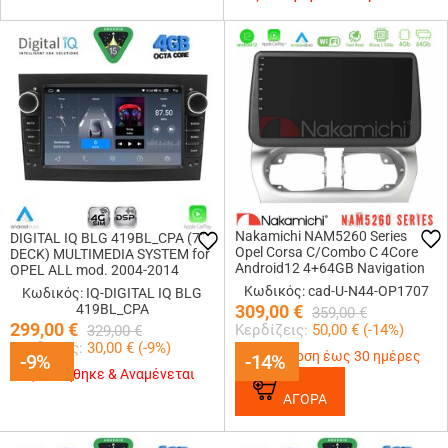
Nakamichi NAM5260 Series
DIGITAL IQ BLG 419BL_CPA (7"
Opel Corsa C/Combo C 4Core
DECK) MULTIMEDIA SYSTEM for
Android12 4+64GB Navigation
OPEL ALL mod. 2004-2014
Multimedia Tablet 9″ Με Carplay
(GLOSS BLACK)
Κωδικός: cad-U-N44-OP1707
Κωδικός: IQ-DIGITAL IQ BLG
&amp; Android Auto
419BL_CPA
309,00
€
359,00
€
299,00
€
Κερδίζεις:
50,00
€ (
-14
%)
329,00
€
Κερδίζεις:
30,00
€ (
-9
%)
Παράδοση έως 30 ημέρες
-9%
-9%
-14%
-14%
Εξαντλήθηκε & Αναμένεται
ΑΓΟΡΑ