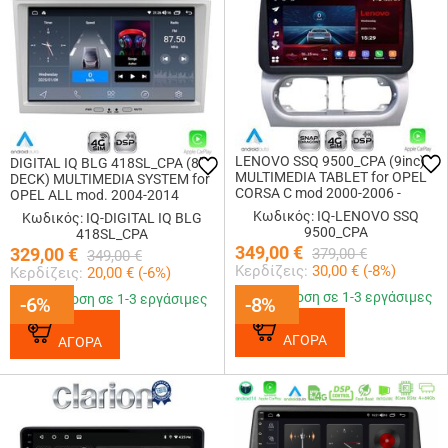
LENOVO SSQ 9500_CPA (9inc)
DIGITAL IQ BLG 418SL_CPA (8"
MULTIMEDIA TABLET for OPEL
DECK) MULTIMEDIA SYSTEM for
CORSA C mod 2000-2006 -
OPEL ALL mod. 2004-2014
TIGRA mod. 2004-2009
(SILVER)
Κωδικός: IQ-LENOVO SSQ
Κωδικός: IQ-DIGITAL IQ BLG
9500_CPA
418SL_CPA
349,00
€
329,00
€
379,00
€
349,00
€
Κερδίζεις:
30,00
€ (
-8
%)
Κερδίζεις:
20,00
€ (
-6
%)
Παράδοση σε 1-3 εργάσιμες
Παράδοση σε 1-3 εργάσιμες
-6%
-6%
-8%
-8%
ΑΓΟΡΑ
ΑΓΟΡΑ