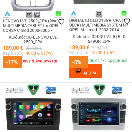
DIGITAL IQ BLD 219GR_CPA (7"
LENOVO LVD 2500_CPA (9inc)
DECK) MULTIMEDIA SYSTEM for
MULTIMEDIA TABLET for OPEL
OPEL ALL mod. 2003-2014
CORSA C mod 2000-2006 -
(GREY)
TIGRA mod. 2004-2009
Κωδικός: IQ-DIGITAL IQ BLD
Κωδικός: IQ-LENOVO LVD
219GR_CPA
2500_CPA
189,00
€
189,00
€
199,00
€
229,00
€
Κερδίζεις:
10,00
€ (
-5
%)
Κερδίζεις:
40,00
€ (
-17
%)
Παράδοση σε 1-3 εργάσιμες
-17%
-17%
Εξαντλήθηκε & Αναμένεται
-5%
-5%
ΑΓΟΡΑ