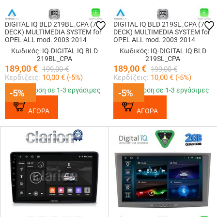
DIGITAL IQ BLD 219BL_CPA (7"
DIGITAL IQ BLD 219SL_CPA (7"
DECK) MULTIMEDIA SYSTEM for
DECK) MULTIMEDIA SYSTEM for
OPEL ALL mod. 2003-2014
OPEL ALL mod. 2003-2014
(GLOSS BLACK)
(SILVER)
Κωδικός: IQ-DIGITAL IQ BLD
Κωδικός: IQ-DIGITAL IQ BLD
219BL_CPA
219SL_CPA
189,00
€
189,00
€
199,00
€
199,00
€
Κερδίζεις:
10,00
€ (
-5
%)
Κερδίζεις:
10,00
€ (
-5
%)
Παράδοση σε 1-3 εργάσιμες
Παράδοση σε 1-3 εργάσιμες
-5%
-5%
-5%
-5%
ΑΓΟΡΑ
ΑΓΟΡΑ