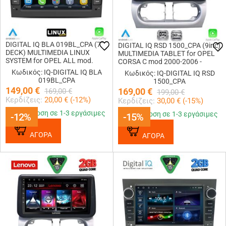
DIGITAL IQ BLA 019BL_CPA (7"
DIGITAL IQ RSD 1500_CPA (9inc)
DECK) MULTIMEDIA LINUX
MULTIMEDIA TABLET for OPEL
SYSTEM for OPEL ALL mod.
CORSA C mod 2000-2006 -
2003-2014 (GLOSS BLACK)
TIGRA mod. 2004-2009
Κωδικός: IQ-DIGITAL IQ BLA
Κωδικός: IQ-DIGITAL IQ RSD
019BL_CPA
1500_CPA
149,00
€
169,00
€
169,00
€
199,00
€
Κερδίζεις:
20,00
€ (
-12
%)
Κερδίζεις:
30,00
€ (
-15
%)
Παράδοση σε 1-3 εργάσιμες
Παράδοση σε 1-3 εργάσιμες
-12%
-12%
-15%
-15%
ΑΓΟΡΑ
ΑΓΟΡΑ