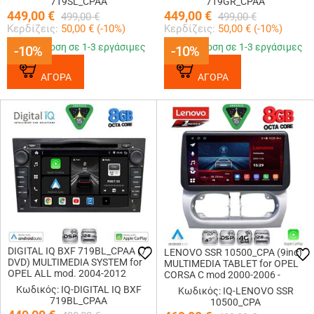
719SL_CPAA
719GR_CPAA
449,00
€
449,00
€
499,00
€
499,00
€
Κερδίζεις:
50,00
€ (
-10
%)
Κερδίζεις:
50,00
€ (
-10
%)
Παράδοση σε 1-3 εργάσιμες
Παράδοση σε 1-3 εργάσιμες
-10%
-10%
-10%
-10%
ΑΓΟΡΑ
ΑΓΟΡΑ
DIGITAL IQ BXF 719BL_CPAA (7"
LENOVO SSR 10500_CPA (9inc)
DVD) MULTIMEDIA SYSTEM for
MULTIMEDIA TABLET for OPEL
OPEL ALL mod. 2004-2012
CORSA C mod 2000-2006 -
(GLOSS BLACK)
TIGRA mod. 2004-2009
Κωδικός: IQ-DIGITAL IQ BXF
Κωδικός: IQ-LENOVO SSR
719BL_CPAA
10500_CPA