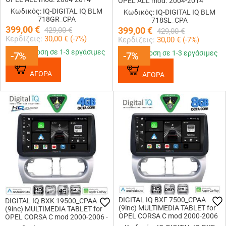
OPEL ALL mod. 2004-2014
(GRAY)
(SILVER)
Κωδικός: IQ-DIGITAL IQ BLM
Κωδικός: IQ-DIGITAL IQ BLM
718GR_CPA
718SL_CPA
399,00
€
399,00
€
429,00
€
429,00
€
Κερδίζεις:
30,00
€ (
-7
%)
Κερδίζεις:
30,00
€ (
-7
%)
Παράδοση σε 1-3 εργάσιμες
Παράδοση σε 1-3 εργάσιμες
-7%
-7%
-7%
-7%
ΑΓΟΡΑ
ΑΓΟΡΑ
DIGITAL IQ BXF 7500_CPAA
DIGITAL IQ BXK 19500_CPAA
(9inc) MULTIMEDIA TABLET for
(9inc) MULTIMEDIA TABLET for
OPEL CORSA C mod 2000-2006
OPEL CORSA C mod 2000-2006 -
- TIGRA mod. 2004-2009
TIGRA mod. 2004-2009