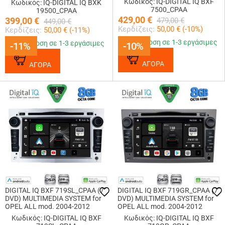
Κωδικός: IQ-DIGITAL IQ BXF
Κωδικός: IQ-DIGITAL IQ BXK
7500_CPAA
19500_CPAA
429,00
€
399,00
€
479,00
€
449,00
€
Κερδίζεις:
50,00
€ (
-10
%)
Κερδίζεις:
50,00
€ (
-11
%)
Παράδοση σε 1-3 εργάσιμες
Παράδοση σε 1-3 εργάσιμες
-11%
-11%
-10%
-10%
ΑΓΟΡΑ
ΑΓΟΡΑ
DIGITAL IQ BXF 719SL_CPAA (7"
DIGITAL IQ BXF 719GR_CPAA (7"
DVD) MULTIMEDIA SYSTEM for
DVD) MULTIMEDIA SYSTEM for
OPEL ALL mod. 2004-2012
OPEL ALL mod. 2004-2012
(SILVER)
(GREY)
Κωδικός: IQ-DIGITAL IQ BXF
Κωδικός: IQ-DIGITAL IQ BXF