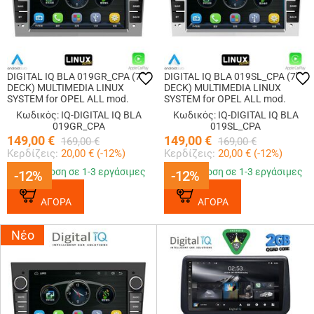
DIGITAL IQ BLA 019GR_CPA (7"
DIGITAL IQ BLA 019SL_CPA (7"
DECK) MULTIMEDIA LINUX
DECK) MULTIMEDIA LINUX
SYSTEM for OPEL ALL mod.
SYSTEM for OPEL ALL mod.
2003-2014 (GRAY)
2003-2014 (SILVER)
Κωδικός: IQ-DIGITAL IQ BLA
Κωδικός: IQ-DIGITAL IQ BLA
019GR_CPA
019SL_CPA
149,00
€
149,00
€
169,00
€
169,00
€
Κερδίζεις:
20,00
€ (
-12
%)
Κερδίζεις:
20,00
€ (
-12
%)
Παράδοση σε 1-3 εργάσιμες
Παράδοση σε 1-3 εργάσιμες
-12%
-12%
-12%
-12%
ΑΓΟΡΑ
ΑΓΟΡΑ
Νέο