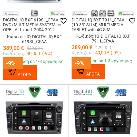
DIGITAL IQ BXF 619SL_CPAA (7"
DIGITAL IQ BXF 7911_CPAA
DVD) MULTIMEDIA SYSTEM for
(10.33" SLIM) MULTIMEDIA
OPEL ALL mod. 2004-2012
TABLET with 4G SIM
(SILVER)
Κωδικός: IQ-DIGITAL IQ BXF
Κωδικός: IQ-DIGITAL IQ BXF
7911_CPAA
619SL_CPAA
389,00
€
389,00
€
429,00
€
429,00
€
Κερδίζεις:
40,00
€ (
-9
%)
Κερδίζεις:
40,00
€ (
-9
%)
Παράδοση σε 1-3 εργάσιμες
Παράδοση σε 1-3 εργάσιμες
-9%
-9%
-9%
-9%
ΑΓΟΡΑ
ΑΓΟΡΑ