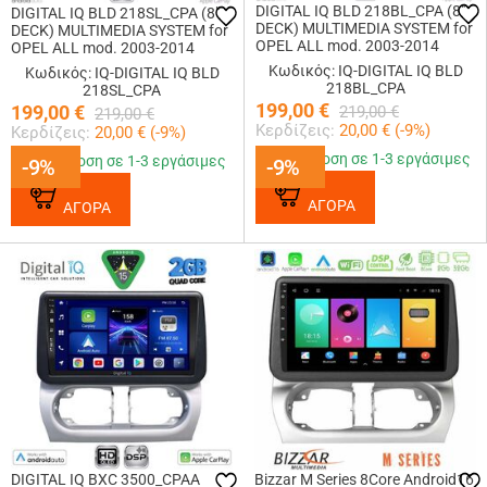
DIGITAL IQ BLD 218BL_CPA (8"
DIGITAL IQ BLD 218SL_CPA (8"
DECK) MULTIMEDIA SYSTEM for
DECK) MULTIMEDIA SYSTEM for
OPEL ALL mod. 2003-2014
OPEL ALL mod. 2003-2014
(BLACK)
(SILVER)
Κωδικός: IQ-DIGITAL IQ BLD
Κωδικός: IQ-DIGITAL IQ BLD
218BL_CPA
218SL_CPA
199,00
€
199,00
€
219,00
€
219,00
€
Κερδίζεις:
20,00
€ (
-9
%)
Κερδίζεις:
20,00
€ (
-9
%)
Παράδοση σε 1-3 εργάσιμες
Παράδοση σε 1-3 εργάσιμες
-9%
-9%
-9%
-9%
ΑΓΟΡΑ
ΑΓΟΡΑ
DIGITAL IQ BXC 3500_CPAA
Bizzar M Series 8Core Android16