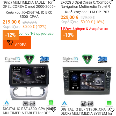
(9inc) MULTIMEDIA TABLET for
2+32GB Opel Corsa C/Combo C
OPEL CORSA C mod 2000-2006 -
Navigation Multimedia Tablet 9
TIGRA mod. 2004-2009
Κωδικός: cad-U-M-OP1707
Κωδικός: IQ-DIGITAL IQ BXC
3500_CPAA
229,00
€
279,00
€
219,00
€
Κερδίζεις:
50,00
€ (
-18
%)
249,00
€
Κερδίζεις:
30,00
€ (
-12
%)
Εξαντλήθηκε & Αναμένεται
Παράδοση σε 1-3 εργάσιμες
-12%
-12%
-18%
-18%
ΑΓΟΡΑ
DIGITAL IQ RSF 4500_CPA (9inc)
DIGITAL IQ BLF 319GR_CPA (7"
MULTIMEDIA TABLET for OPEL
DECK) MULTIMEDIA SYSTEM for