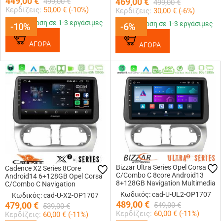
449,00
€
469,00
€
499,00
€
499,00
€
Κερδίζεις:
50,00
€ (
-10
%)
Κερδίζεις:
30,00
€ (
-6
%)
Παράδοση σε 1-3 εργάσιμες
Παράδοση σε 1-3 εργάσιμες
-10%
-10%
-6%
-6%
ΑΓΟΡΑ
ΑΓΟΡΑ
Bizzar Ultra Series Opel Corsa
Cadence X2 Series 8Core
C/Combo C 8core Android13
Android14 6+128GB Opel Corsa
8+128GB Navigation Multimedia
C/Combo C Navigation
Tablet 9
Multimedia Tablet 9
Κωδικός: cad-U-UL2-OP1707
Κωδικός: cad-U-X2-OP1707
489,00
€
479,00
€
549,00
€
539,00
€
Κερδίζεις:
60,00
€ (
-11
%)
Κερδίζεις:
60,00
€ (
-11
%)