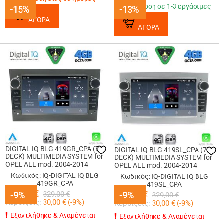
Παράδοση σε 1-3 εργάσιμες
-15%
-15%
-13%
-13%
ΑΓΟΡΑ
ΑΓΟΡΑ
DIGITAL IQ BLG 419GR_CPA (7"
DIGITAL IQ BLG 419SL_CPA (7"
DECK) MULTIMEDIA SYSTEM for
DECK) MULTIMEDIA SYSTEM for
OPEL ALL mod. 2004-2014
OPEL ALL mod. 2004-2014
(GREY)
(SILVER)
Κωδικός: IQ-DIGITAL IQ BLG
Κωδικός: IQ-DIGITAL IQ BLG
419GR_CPA
419SL_CPA
299,00
€
-9%
-9%
299,00
-9%
-9%
€
329,00
€
329,00
€
Κερδίζεις:
30,00
€ (
-9
%)
Κερδίζεις:
30,00
€ (
-9
%)
Εξαντλήθηκε & Αναμένεται
Εξαντλήθηκε & Αναμένεται