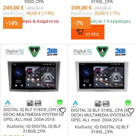
5500_CPA
319SL_CPA
249,00
€
249,00
€
289,00
€
269,00
€
Κερδίζεις:
40,00
€ (
-14
%)
Κερδίζεις:
20,00
€ (
-7
%)
Εξαντλήθηκε & Αναμένεται
Παράδοση σε 1-3 εργάσιμες
-14%
-14%
-7%
-7%
ΑΓΟΡΑ
DIGITAL IQ BLF 318GR_CPA (8"
DIGITAL IQ BLF 318SL_CPA (8"
DECK) MULTIMEDIA SYSTEM for
DECK) MULTIMEDIA SYSTEM for
OPEL ALL mod. 2004-2014
OPEL ALL mod. 2004-2014
(GREY)
(SILVER)
Κωδικός: IQ-DIGITAL IQ BLF
Κωδικός: IQ-DIGITAL IQ BLF
318GR_CPA
318SL_CPA