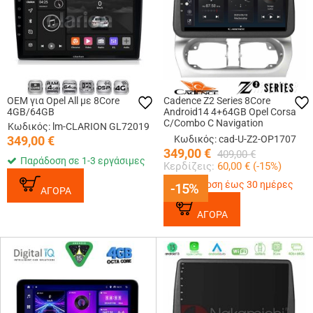
OEM για Opel All με 8Core
Cadence Z2 Series 8Core
4GB/64GB
Android14 4+64GB Opel Corsa
C/Combo C Navigation
Κωδικός: lm-CLARION GL72019
Multimedia Tablet 9 Με Carplay
349,00
€
Κωδικός: cad-U-Z2-OP1707
& Android Auto
349,00
€
409,00
€
Παράδοση σε 1-3 εργάσιμες
Κερδίζεις:
60,00
€ (
-15
%)
Παράδοση έως 30 ημέρες
-15%
-15%
ΑΓΟΡΑ
ΑΓΟΡΑ