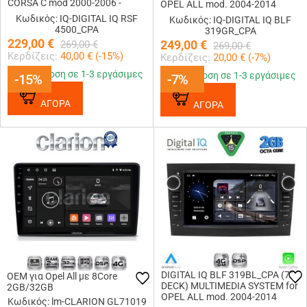
CORSA C mod 2000-2006 -
OPEL ALL mod. 2004-2014
TIGRA mod. 2004-2009
(GREY)
Κωδικός: IQ-DIGITAL IQ RSF
Κωδικός: IQ-DIGITAL IQ BLF
4500_CPA
319GR_CPA
229,00
€
249,00
€
269,00
€
269,00
€
Κερδίζεις:
40,00
€ (
-15
%)
Κερδίζεις:
20,00
€ (
-7
%)
Παράδοση σε 1-3 εργάσιμες
Παράδοση σε 1-3 εργάσιμες
-15%
-15%
-7%
-7%
ΑΓΟΡΑ
ΑΓΟΡΑ
DIGITAL IQ BLF 319BL_CPA (7"
OEM για Opel All με 8Core
DECK) MULTIMEDIA SYSTEM for
2GB/32GB
OPEL ALL mod. 2004-2014
Κωδικός: lm-CLARION GL71019