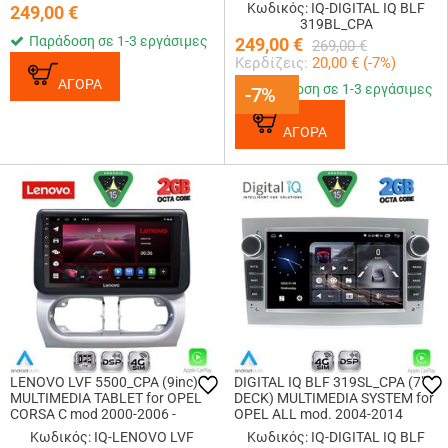
(GLOSS BLACK)
Κωδικός: IQ-DIGITAL IQ BLF
249,00
€
319BL_CPA
Παράδοση σε 1-3 εργάσιμες
249,00
€
269,00
€
Κερδίζεις:
20,00
€ (
-7
%)
ΑΓΟΡΑ
Παράδοση σε 1-3 εργάσιμες
-7%
-7%
ΑΓΟΡΑ
LENOVO LVF 5500_CPA (9inc)
DIGITAL IQ BLF 319SL_CPA (7"
MULTIMEDIA TABLET for OPEL
DECK) MULTIMEDIA SYSTEM for
CORSA C mod 2000-2006 -
OPEL ALL mod. 2004-2014
TIGRA mod. 2004-2009
(SILVER)
Κωδικός: IQ-LENOVO LVF
Κωδικός: IQ-DIGITAL IQ BLF