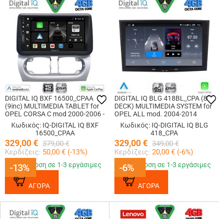
DIGITAL IQ BXF 16500_CPAA
DIGITAL IQ BLG 418BL_CPA (8"
(9inc) MULTIMEDIA TABLET for
DECK) MULTIMEDIA SYSTEM for
OPEL CORSA C mod 2000-2006 -
OPEL ALL mod. 2004-2014
TIGRA mod. 2004-2009
(BLACK)
Κωδικός: IQ-DIGITAL IQ BXF
Κωδικός: IQ-DIGITAL IQ BLG
16500_CPAA
418_CPA
329,00
€
329,00
€
379,00
€
349,00
€
Κερδίζεις:
50,00
€ (
-13
%)
Κερδίζεις:
20,00
€ (
-6
%)
Παράδοση σε 1-3 εργάσιμες
Παράδοση σε 1-3 εργάσιμες
-13%
-13%
-6%
-6%
ΑΓΟΡΑ
ΑΓΟΡΑ