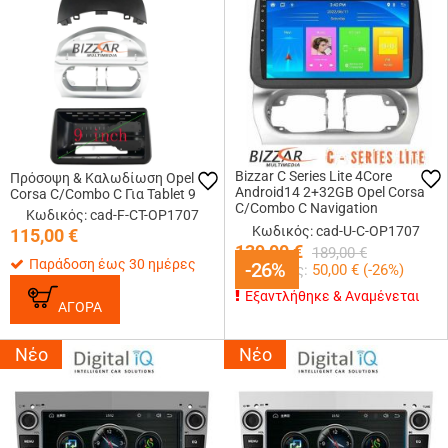
Bizzar C Series Lite 4Core
Πρόσοψη & Καλωδίωση Opel
Android14 2+32GB Opel Corsa
Corsa C/Combo C Για Tablet 9
C/Combo C Navigation
Κωδικός: cad-F-CT-OP1707
Multimedia Tablet 9
Κωδικός: cad-U-C-OP1707
115,00
€
139,00
€
189,00
€
Παράδοση έως 30 ημέρες
-26%
-26%
Κερδίζεις:
50,00
€ (
-26
%)
Εξαντλήθηκε & Αναμένεται
ΑΓΟΡΑ
Νέο
Νέο