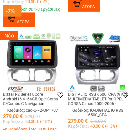
Κερδίζεις:
20,00
€ (
-7
%)
ΑΓΟΡΑ
Παράδοση σε 1-3 εργάσιμες
-7%
-7%
ΑΓΟΡΑ
Νέο
Bizzar F2 Series 8Core
DIGITAL IQ RSG 6500_CPA (9inc)
Android16 4+64GB Opel Corsa
MULTIMEDIA TABLET for OPEL
C/Combo C Navigation
CORSA C mod 2000-2006 -
Multimedia Tablet 9
TIGRA mod. 2004-2009
Κωδικός: cad-U-F2-OP1707
Κωδικός: IQ-DIGITAL IQ RSG
6500_CPA
279,00
€
329,00
€
279,00
€
319,00
€
Κερδίζεις:
50,00
€ (
-15
%)
Κερδίζεις:
40,00
€ (
-13
%)
Παράδοση έως 30 ημέρες