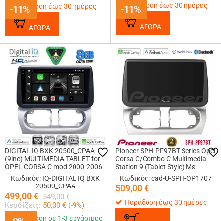
Παράδοση έως 30 ημέρες
Παράδοση έως 30 ημέρες
-11%
-11%
-11%
-11%
ΑΓΟΡΑ
ΑΓΟΡΑ
DIGITAL IQ BXK 20500_CPAA
Pioneer SPH-PF97BT Series Opel
(9inc) MULTIMEDIA TABLET for
Corsa C/Combo C Multimedia
OPEL CORSA C mod 2000-2006 -
Station 9 (Tablet Style) Με
TIGRA mod. 2004-2009
Carplay &amp; Android Auto
Κωδικός: IQ-DIGITAL IQ BXK
Κωδικός: cad-U-SPH-OP1707
20500_CPAA
509,00
€
499,00
€
549,00
€
Παράδοση έως 30 ημέρες
Κερδίζεις:
50,00
€ (
-9
%)
Παράδοση σε 1-3 εργάσιμες