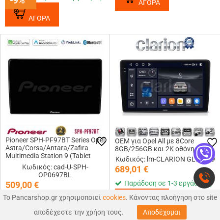
-9%
-9%
ΑΓΟΡΑ
ΑΓΟΡΑ
Pioneer SPH-PF97BT Series Opel
OEM για Opel All με 8Core
Astra/Corsa/Antara/Zafira
8GB/256GB και 2Κ οθόνη
Multimedia Station 9 (Tablet
Κωδικός: lm-CLARION GL75019
Style) Με Carplay & Android
Κωδικός: cad-U-SPH-
689,01
€
Auto (Μαύρο)
OP0697BL
Παράδοση σε 1-3 εργάσιμες
509,00
€
Το Pancarshop.gr χρησιμοποιεί
cookies
. Κάνοντας πλοήγηση στο site
Παράδοση έως 30 ημέρες
0
0
ΑΓΟΡΑ
αποδέχεστε την χρήση τους.
Αποδέχομαι
ΑΝΑΖΉΤΗΣΗ
ΑΓΑΠΗΜΕΝΑ
ΚΑΛΑΘΙ
MΕΝΟΥ