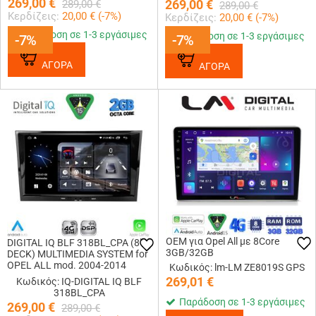
269,00
€
269,00
€
289,00
€
289,00
€
Κερδίζεις:
20,00
€ (
-7
%)
Κερδίζεις:
20,00
€ (
-7
%)
Παράδοση σε 1-3 εργάσιμες
Παράδοση σε 1-3 εργάσιμες
-7%
-7%
-7%
-7%
ΑΓΟΡΑ
ΑΓΟΡΑ
OEM για Opel All με 8Core
DIGITAL IQ BLF 318BL_CPA (8"
3GB/32GB
DECK) MULTIMEDIA SYSTEM for
OPEL ALL mod. 2004-2014
Κωδικός: lm-LM ZE8019S GPS
(BLACK)
269,01
€
Κωδικός: IQ-DIGITAL IQ BLF
318BL_CPA
Παράδοση σε 1-3 εργάσιμες
269,00
€
289,00
€