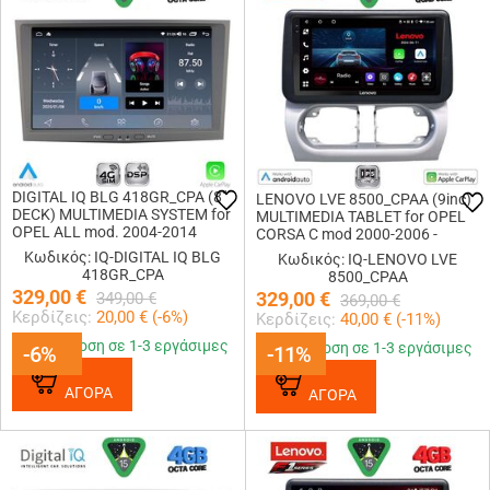
DIGITAL IQ BLG 418GR_CPA (8"
LENOVO LVE 8500_CPAA (9inc)
DECK) MULTIMEDIA SYSTEM for
MULTIMEDIA TABLET for OPEL
OPEL ALL mod. 2004-2014
CORSA C mod 2000-2006 -
(GREY)
TIGRA mod. 2004-2009
Κωδικός: IQ-DIGITAL IQ BLG
Κωδικός: IQ-LENOVO LVE
418GR_CPA
8500_CPAA
329,00
€
329,00
€
349,00
€
369,00
€
Κερδίζεις:
20,00
€ (
-6
%)
Κερδίζεις:
40,00
€ (
-11
%)
Παράδοση σε 1-3 εργάσιμες
Παράδοση σε 1-3 εργάσιμες
-6%
-6%
-11%
-11%
ΑΓΟΡΑ
ΑΓΟΡΑ