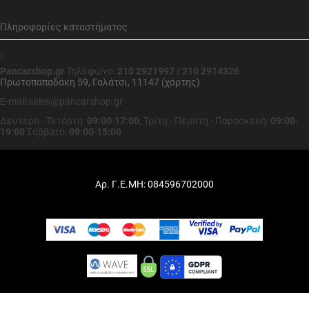
Πληροφορίες καταστήματος
Pancarshop.gr
Τηλέφωνο:
210 2921997 / 210 2914326
Πρωτοπαπαδάκη 59, Γαλάτσι, 11147 (χάρτης)
E-mail:sales@pancarshop.gr
Δευτέρα - Τετάρτη:
09:00
-
17:00
,
Τρίτη - Πέμπτη - Παρασκευή:
09:00
-
19:00
Σάββατο:
09:00
-
15:00
Αρ. Γ.Ε.ΜΗ: 084596702000