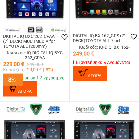
DIGITAL IQ BX 162_GPS (7"
DIGITAL IQ BXC 262_CPAA
DECK)TOYOTA ALL 7inch
(7''_DECK) MULTIMEDIA for
TOYOTA ALL (200mm)
Κωδικός: IQ-DIQ_BX_162-
Κωδικός: IQ-DIGITAL IQ BXC
249,00
€
262_CPAA
Εξαντλήθηκε & Αναμένεται
229,00
€
249,00
€
Κερδίζεις:
20,00
€ (
-8
%)
ΑΓΟΡΑ
Παράδοση σε 1-3 εργάσιμες
-8%
-8%
ΑΓΟΡΑ