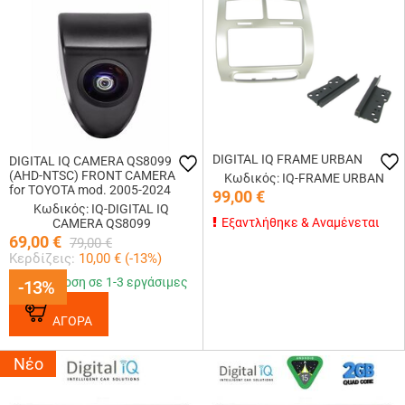
DIGITAL IQ FRAME URBAN
DIGITAL IQ CAMERA QS8099
(AHD-NTSC) FRONT CAMERA
Κωδικός: IQ-FRAME URBAN
for TOYOTA mod. 2005-2024
99,00
€
Κωδικός: IQ-DIGITAL IQ
Εξαντλήθηκε & Αναμένεται
CAMERA QS8099
69,00
€
79,00
€
Κερδίζεις:
10,00
€ (
-13
%)
Παράδοση σε 1-3 εργάσιμες
-13%
-13%
ΑΓΟΡΑ
Νέο