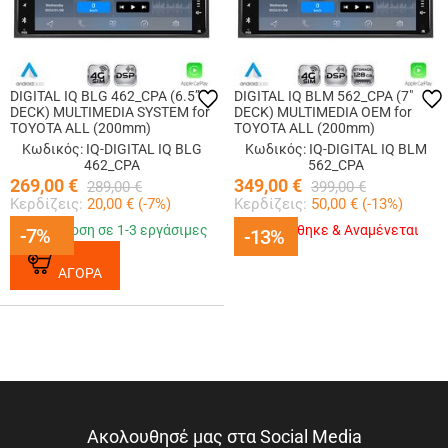
DIGITAL IQ BLG 462_CPA (6.5”
DIGITAL IQ BLM 562_CPA (7"
DECK) MULTIMEDIA SYSTEM for
DECK) MULTIMEDIA OEM for
TOYOTA ALL (200mm)
TOYOTA ALL (200mm)
Κωδικός: IQ-DIGITAL IQ BLG
Κωδικός: IQ-DIGITAL IQ BLM
462_CPA
562_CPA
269,00
€
349,00
€
289,00
€
399,00
€
Κερδίζεις:
20,00
€ (
-7
%)
Κερδίζεις:
50,00
€ (
-13
%)
Παράδοση σε 1-3 εργάσιμες
Εξαντλήθηκε & Αναμένεται
-7%
-7%
-13%
-13%
ΑΓΟΡΑ
Ακολουθησέ μας στα Social Media