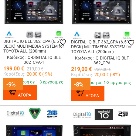
DIGITAL IQ BLE 362_CPA (6.5”
DIGITAL IQ BLF 362_CPA (6.5”
DECK) MULTIMEDIA SYSTEM for
DECK) MULTIMEDIA SYSTEM for
TOYOTA ALL (200mm)
TOYOTA ALL (200mm)
Κωδικός: IQ-DIGITAL IQ BLE
Κωδικός: IQ-DIGITAL IQ BLF
362_CPA-1
362_CPA
199,00
€
219,00
€
219,00
€
239,00
€
Κερδίζεις:
20,00
€ (
-9
%)
Κερδίζεις:
20,00
€ (
-8
%)
Παράδοση σε 1-3 εργάσιμες
Παράδοση σε 1-3 εργάσιμες
-9%
-9%
-8%
-8%
ΑΓΟΡΑ
ΑΓΟΡΑ