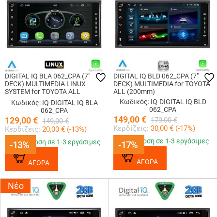
DIGITAL IQ BLA 062_CPA (7"
DIGITAL IQ BLD 062_CPA (7"
DECK) MULTIMEDIA LINUX
DECK) MULTIMEDIA for TOYOTA
SYSTEM for TOYOTA ALL
ALL (200mm)
(200mm)
Κωδικός: IQ-DIGITAL IQ BLD
Κωδικός: IQ-DIGITAL IQ BLA
062_CPA
062_CPA
149,00
€
129,00
€
179,00
€
149,00
€
Κερδίζεις:
30,00
€ (
-17
%)
Κερδίζεις:
20,00
€ (
-13
%)
Παράδοση σε 1-3 εργάσιμες
Παράδοση σε 1-3 εργάσιμες
-13%
-13%
-17%
-17%
ΑΓΟΡΑ
ΑΓΟΡΑ
Νέο