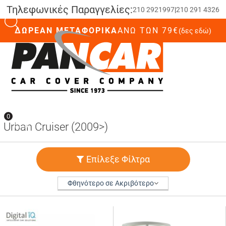
Τηλεφωνικές Παραγγελίες:
210 2921997
|
210 291 4326
ΔΩΡΕΑΝ ΜΕΤΑΦΟΡΙΚΑ
ΆΝΩ ΤΩΝ 79€
(δες εδώ)
0
0
Urban Cruiser (2009>)
Επίλεξε Φίλτρα
Φθηνότερο σε Ακριβότερο