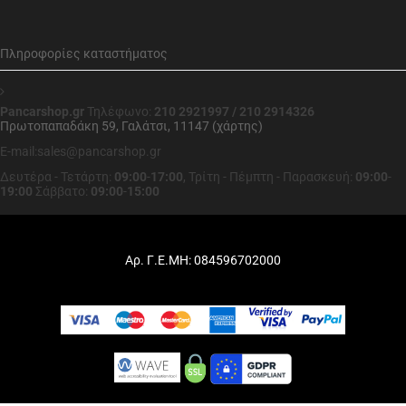
Πληροφορίες καταστήματος
Pancarshop.gr
Τηλέφωνο:
210 2921997 / 210 2914326
Πρωτοπαπαδάκη 59, Γαλάτσι, 11147 (χάρτης)
E-mail:sales@pancarshop.gr
Δευτέρα - Τετάρτη:
09:00
-
17:00
,
Τρίτη - Πέμπτη - Παρασκευή:
09:00
-
19:00
Σάββατο:
09:00
-
15:00
Αρ. Γ.Ε.ΜΗ: 084596702000