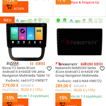
-15%
-15%
-7%
-7%
Εξαντλήθηκε & Αναμένεται
ΑΓΟΡΑ
Νέο
Bizzar F2 Series 8Core
Nakamichi NAM5260 Series
Android16 4+64GB VW Jetta
4Core Android12 4+64GB VW
Navigation Multimedia Tablet 10
Group Navigation Multimedia
Tablet 10 Με Carplay &amp;
Κωδικός: cad-U-F2-VW087T
Κωδικός: cad-U-N44-VW0722
Android Auto
279,00
€
289,00
€
329,00
€
339,00
€
Κερδίζεις:
50,00
€ (
-15
%)
Κερδίζεις:
50,00
€ (
-15
%)
Παράδοση σε 1-3 εργάσιμες
Παράδοση σε 1-3 εργάσιμες
-15%
-15%
-15%
-15%