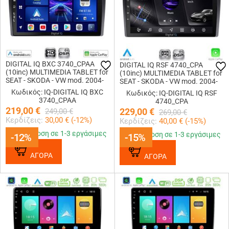
DIGITAL IQ BXC 3740_CPAA
DIGITAL IQ RSF 4740_CPA
(10inc) MULTIMEDIA TABLET for
(10inc) MULTIMEDIA TABLET for
SEAT - SKODA - VW mod. 2004-
SEAT - SKODA - VW mod. 2004-
2014
2014
Κωδικός: IQ-DIGITAL IQ BXC
Κωδικός: IQ-DIGITAL IQ RSF
3740_CPAA
4740_CPA
219,00
€
229,00
€
249,00
€
269,00
€
Κερδίζεις:
30,00
€ (
-12
%)
Κερδίζεις:
40,00
€ (
-15
%)
Παράδοση σε 1-3 εργάσιμες
Παράδοση σε 1-3 εργάσιμες
-12%
-12%
-15%
-15%
ΑΓΟΡΑ
ΑΓΟΡΑ