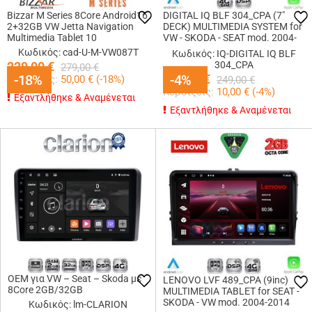
Bizzar M Series 8Core Android16
DIGITAL IQ BLF 304_CPA (7"
2+32GB VW Jetta Navigation
DECK) MULTIMEDIA SYSTEM for
Multimedia Tablet 10
VW - SKODA - SEAT mod. 2004-
2014
Κωδικός: cad-U-M-VW087T
Κωδικός: IQ-DIGITAL IQ BLF
229,00
€
304_CPA
279,00
€
-18%
-18%
239,00
-4%
-4%
€
Κερδίζεις:
50,00
€ (
-18
%)
249,00
€
Κερδίζεις:
10,00
€ (
-4
%)
Εξαντλήθηκε & Αναμένεται
Εξαντλήθηκε & Αναμένεται
OEM για VW – Seat – Skoda με
LENOVO LVF 489_CPA (9inc)
8Core 2GB/32GB
MULTIMEDIA TABLET for SEAT -
SKODA - VW mod. 2004-2014
Κωδικός: lm-CLARION