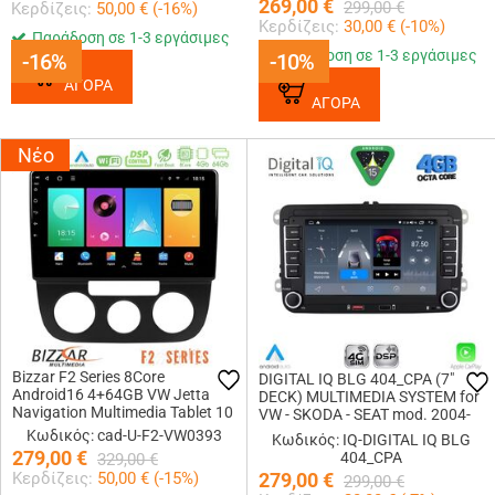
269,00
€
299,00
€
Κερδίζεις:
50,00
€ (
-16
%)
Κερδίζεις:
30,00
€ (
-10
%)
Παράδοση σε 1-3 εργάσιμες
Παράδοση σε 1-3 εργάσιμες
-16%
-16%
-10%
-10%
ΑΓΟΡΑ
ΑΓΟΡΑ
Νέο
Bizzar F2 Series 8Core
DIGITAL IQ BLG 404_CPA (7"
Android16 4+64GB VW Jetta
DECK) MULTIMEDIA SYSTEM for
Navigation Multimedia Tablet 10
VW - SKODA - SEAT mod. 2004-
2016
Κωδικός: cad-U-F2-VW0393
Κωδικός: IQ-DIGITAL IQ BLG
279,00
€
404_CPA
329,00
€
Κερδίζεις:
50,00
€ (
-15
%)
279,00
€
299,00
€