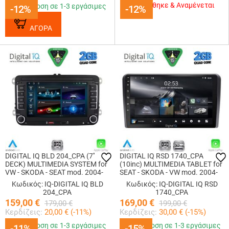
Εξαντλήθηκε & Αναμένεται
Παράδοση σε 1-3 εργάσιμες
-12%
-12%
-12%
-12%
ΑΓΟΡΑ
DIGITAL IQ BLD 204_CPA (7''
DIGITAL IQ RSD 1740_CPA
DECK) MULTIMEDIA SYSTEM for
(10inc) MULTIMEDIA TABLET for
VW - SKODA - SEAT mod. 2004-
SEAT - SKODA - VW mod. 2004-
2014
2014
Κωδικός: IQ-DIGITAL IQ BLD
Κωδικός: IQ-DIGITAL IQ RSD
204_CPA
1740_CPA
159,00
€
169,00
€
179,00
€
199,00
€
Κερδίζεις:
20,00
€ (
-11
%)
Κερδίζεις:
30,00
€ (
-15
%)
Παράδοση σε 1-3 εργάσιμες
Παράδοση σε 1-3 εργάσιμες
-11%
-11%
-15%
-15%