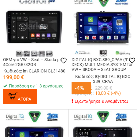
OEM για VW – Seat – Skoda με
DIGITAL IQ BXC 389_CPAA (9''
4Core 2GB/32GB
DECK) MULTIMEDIA SYSTEM for
VW – SKODA – SEAT GROUP
Κωδικός: lm-CLARION GL31480
mod. 2004-2014
199,00
€
Κωδικός: IQ-DIGITAL IQ BXC
389_CPAA
Παράδοση σε 1-3 εργάσιμες
219,00
-4%
-4%
€
229,00
€
Κερδίζεις:
10,00
€ (
-4
%)
ΑΓΟΡΑ
Εξαντλήθηκε & Αναμένεται