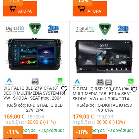
ΑΓΟΡΑ
ΑΓΟΡΑ
DIGITAL IQ BLD 279_CPA (8''
DIGITAL IQ RSD 190_CPA (9inc)
DECK) MULTIMEDIA SYSTEM for
MULTIMEDIA TABLET for SEAT -
VW - SKODA - SEAT mod. 2004-
SKODA - VW mod. 2004-2014
2016
Κωδικός: IQ-DIGITAL IQ BLD
Κωδικός: IQ-DIGITAL IQ RSD
279_CPA
190_CPA
169,00
€
179,00
€
189,00
€
199,00
€
Κερδίζεις:
20,00
€ (
-11
%)
Κερδίζεις:
20,00
€ (
-10
%)
Παράδοση σε 1-3 εργάσιμες
Παράδοση σε 1-3 εργάσιμες
-11%
-11%
-10%
-10%