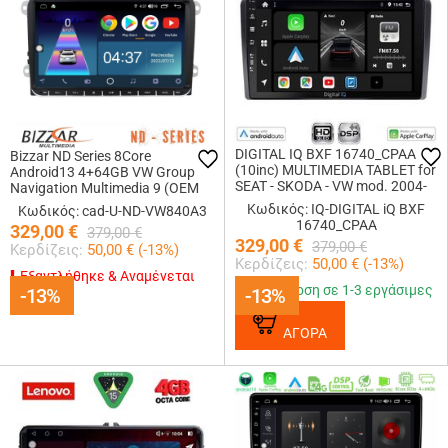
DIGITAL IQ BXF 16740_CPAA
Bizzar ND Series 8Core
(10inc) MULTIMEDIA TABLET for
Android13 4+64GB VW Group
SEAT - SKODA - VW mod. 2004-
Navigation Multimedia 9 (OEM
2014
Style)
Κωδικός: IQ-DIGITAL iQ BXF
Κωδικός: cad-U-ND-VW840A3
16740_CPAA
329,00
€
379,00
€
329,00
€
379,00
€
Κερδίζεις:
50,00
€ (
-13
%)
Κερδίζεις:
50,00
€ (
-13
%)
Εξαντλήθηκε & Αναμένεται
Παράδοση σε 1-3 εργάσιμες
-13%
-13%
-13%
-13%
ΑΓΟΡΑ