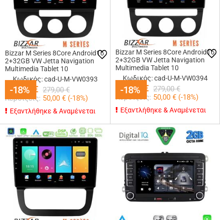
Bizzar M Series 8Core Android16
Bizzar M Series 8Core Android16
2+32GB VW Jetta Navigation
2+32GB VW Jetta Navigation
Multimedia Tablet 10
Multimedia Tablet 10
Κωδικός: cad-U-M-VW0394
Κωδικός: cad-U-M-VW0393
229,00
€
229,00
-18%
-18%
€
-18%
-18%
279,00
€
279,00
€
Κερδίζεις:
50,00
€ (
-18
%)
Κερδίζεις:
50,00
€ (
-18
%)
Εξαντλήθηκε & Αναμένεται
Εξαντλήθηκε & Αναμένεται