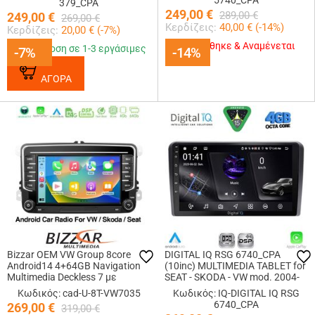
5740_CPA
379_CPA
249,00
€
289,00
€
249,00
€
269,00
€
Κερδίζεις:
40,00
€ (
-14
%)
Κερδίζεις:
20,00
€ (
-7
%)
Εξαντλήθηκε & Αναμένεται
Παράδοση σε 1-3 εργάσιμες
-7%
-7%
-14%
-14%
ΑΓΟΡΑ
Bizzar OEM VW Group 8core
DIGITAL IQ RSG 6740_CPA
Android14 4+64GB Navigation
(10inc) MULTIMEDIA TABLET for
Multimedia Deckless 7 με
SEAT - SKODA - VW mod. 2004-
Carplay/AndroidAuto
2014
Κωδικός: cad-U-8T-VW7035
Κωδικός: IQ-DIGITAL IQ RSG
6740_CPA
269,00
€
319,00
€