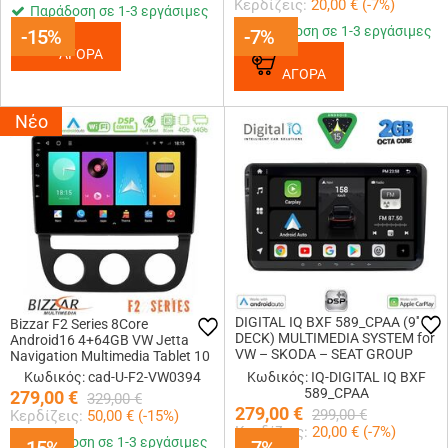
Κερδίζεις:
20,00
€ (
-7
%)
Παράδοση σε 1-3 εργάσιμες
Παράδοση σε 1-3 εργάσιμες
-15%
-15%
-7%
-7%
ΑΓΟΡΑ
ΑΓΟΡΑ
Νέο
DIGITAL IQ BXF 589_CPAA (9''
Bizzar F2 Series 8Core
DECK) MULTIMEDIA SYSTEM for
Android16 4+64GB VW Jetta
VW – SKODA – SEAT GROUP
Navigation Multimedia Tablet 10
mod. 2004-2018
Κωδικός: cad-U-F2-VW0394
Κωδικός: IQ-DIGITAL IQ BXF
589_CPAA
279,00
€
329,00
€
279,00
€
299,00
€
Κερδίζεις:
50,00
€ (
-15
%)
Κερδίζεις:
20,00
€ (
-7
%)
Παράδοση σε 1-3 εργάσιμες