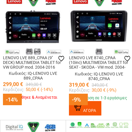
LENOVO LVE 889_CPAA (9''
LENOVO LVE 8740_CPAA
DECK) MULTIMEDIA TABLET for
(10inc) MULTIMEDIA TABLET for
VW GROUP mod. 2004-2016
SEAT - SKODA - VW mod. 2004-
2014
Κωδικός: IQ-LENOVO LVE
Κωδικός: IQ-LENOVO LVE
889_CPAA
8740_CPAA
299,00
€
319,00
€
349,00
€
349,00
€
Κερδίζεις:
50,00
€ (
-14
%)
Κερδίζεις:
30,00
€ (
-9
%)
Εξαντλήθηκε & Αναμένεται
Παράδοση σε 1-3 εργάσιμες
-14%
-14%
-9%
-9%
ΑΓΟΡΑ