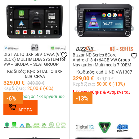
DIGITAL IQ BXF 689_CPAA (9"
Bizzar ND Series 8Core
DECK) MULTIMEDIA SYSTEM for
Android13 4+64GB VW Group
VW – SKODA – SEAT GROUP
Navigation Multimedia 7 (OEM
mod. 2004-2018
Style)
Κωδικός: IQ-DIGITAL IQ BXF
Κωδικός: cad-U-ND-VW1307
689_CPAA
329,00
€
379,00
€
329,00
€
349,00
€
Κερδίζεις:
50,00
€ (
-13
%)
Κερδίζεις:
20,00
€ (
-6
%)
Εξαντλήθηκε & Αναμένεται
Παράδοση σε 1-3 εργάσιμες
-6%
-6%
-13%
-13%
ΑΓΟΡΑ