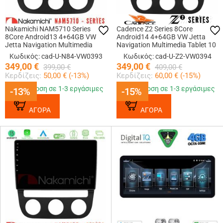
Nakamichi NAM5710 Series
Cadence Z2 Series 8Core
8Core Android13 4+64GB VW
Android14 4+64GB VW Jetta
Jetta Navigation Multimedia
Navigation Multimedia Tablet 10
Tablet 10
Με Carplay & Android Auto
Κωδικός: cad-U-N84-VW0393
Κωδικός: cad-U-Z2-VW0394
349,00
€
349,00
€
399,00
€
409,00
€
Κερδίζεις:
50,00
€ (
-13
%)
Κερδίζεις:
60,00
€ (
-15
%)
Παράδοση σε 1-3 εργάσιμες
Παράδοση σε 1-3 εργάσιμες
-13%
-13%
-15%
-15%
ΑΓΟΡΑ
ΑΓΟΡΑ