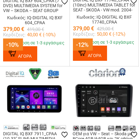
DIGITAL IQ BXF 17740_CPAA
DIGITAL IQ BXF 604_CPAA (7"
(10inc) MULTIMEDIA TABLET for
DVD) MULTIMEDIA SYSTEM for
SEAT - SKODA - VW mod. 2004-
VW – SKODA – SEAT GROUP
2014
mod. 2004-2018
Κωδικός: IQ-DIGITAL iQ BXF
Κωδικός: IQ-DIGITAL IQ BXF
17740_CPAA
604_CPAA
379,00
€
379,00
€
429,00
€
419,00
€
Κερδίζεις:
50,00
€ (
-12
%)
Κερδίζεις:
40,00
€ (
-10
%)
Παράδοση σε 1-3 εργάσιμες
Παράδοση σε 1-3 εργάσιμες
-10%
-10%
-12%
-12%
ΑΓΟΡΑ
ΑΓΟΡΑ
DIGITAL IQ BXF 7911_CPAA
OEM για VW – Seat – Skoda με
(10.33" SLIM) MULTIMEDIA
8Core 4GB/64GB και 2Κ οθόνη