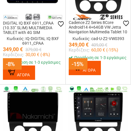
Cadence Z2 Series 8Core
DIGITAL IQ BXF 6911_CPAA
Android14 4+64GB VW Jetta
(10.33" SLIM) MULTIMEDIA
Navigation Multimedia Tablet 10
TABLET with 4G SIM
Με Carplay & Android Auto
Κωδικός: IQ-DIGITAL IQ BXF
Κωδικός: cad-U-Z2-VW0393
6911_CPAA
349,00
€
409,00
€
349,00
€
379,00
€
Κερδίζεις:
60,00
€ (
-15
%)
Κερδίζεις:
30,00
€ (
-8
%)
Παράδοση σε 1-3 εργάσιμες
Παράδοση σε 1-3 εργάσιμες
-8%
-8%
-15%
-15%
ΑΓΟΡΑ
ΑΓΟΡΑ