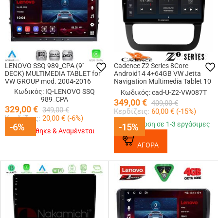
LENOVO SSQ 989_CPA (9''
Cadence Z2 Series 8Core
DECK) MULTIMEDIA TABLET for
Android14 4+64GB VW Jetta
VW GROUP mod. 2004-2016
Navigation Multimedia Tablet 10
Με Carplay & Android Auto
Κωδικός: IQ-LENOVO SSQ
Κωδικός: cad-U-Z2-VW087T
989_CPA
349,00
€
409,00
€
329,00
€
349,00
€
Κερδίζεις:
60,00
€ (
-15
%)
Κερδίζεις:
20,00
€ (
-6
%)
Παράδοση σε 1-3 εργάσιμες
-6%
-6%
-15%
-15%
Εξαντλήθηκε & Αναμένεται
ΑΓΟΡΑ