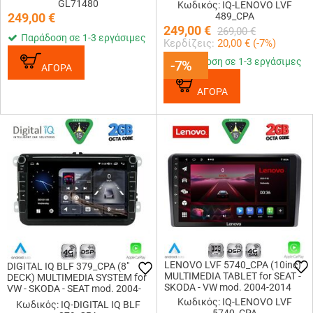
GL71480
Κωδικός: IQ-LENOVO LVF
249,00
€
489_CPA
249,00
€
269,00
€
Παράδοση σε 1-3 εργάσιμες
Κερδίζεις:
20,00
€ (
-7
%)
Παράδοση σε 1-3 εργάσιμες
-7%
-7%
ΑΓΟΡΑ
ΑΓΟΡΑ
LENOVO LVF 5740_CPA (10inc)
DIGITAL IQ BLF 379_CPA (8"
MULTIMEDIA TABLET for SEAT -
DECK) MULTIMEDIA SYSTEM for
SKODA - VW mod. 2004-2014
VW - SKODA - SEAT mod. 2004-
2014
Κωδικός: IQ-LENOVO LVF
Κωδικός: IQ-DIGITAL IQ BLF