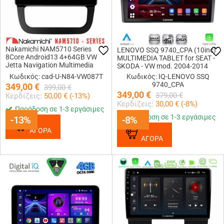
Nakamichi NAM5710 Series
LENOVO SSQ 9740_CPA (10inc)
8Core Android13 4+64GB VW
MULTIMEDIA TABLET for SEAT -
Jetta Navigation Multimedia
SKODA - VW mod. 2004-2014
Tablet 10
Κωδικός: cad-U-N84-VW087T
Κωδικός: IQ-LENOVO SSQ
9740_CPA
349,00
€
399,00
€
349,00
€
379,00
€
Κερδίζεις:
50,00
€ (
-13
%)
Κερδίζεις:
30,00
€ (
-8
%)
Παράδοση σε 1-3 εργάσιμες
Παράδοση σε 1-3 εργάσιμες
-13%
-13%
-8%
-8%
ΑΓΟΡΑ
ΑΓΟΡΑ