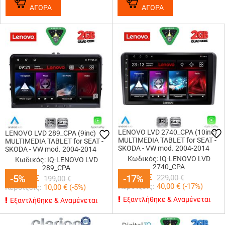
ΑΓΟΡΑ
ΑΓΟΡΑ
LENOVO LVD 2740_CPA (10inc)
LENOVO LVD 289_CPA (9inc)
MULTIMEDIA TABLET for SEAT -
MULTIMEDIA TABLET for SEAT -
SKODA - VW mod. 2004-2014
SKODA - VW mod. 2004-2014
Κωδικός: IQ-LENOVO LVD
Κωδικός: IQ-LENOVO LVD
2740_CPA
289_CPA
189,00
€
189,00
-5%
-5%
€
-17%
-17%
229,00
€
199,00
€
Κερδίζεις:
40,00
€ (
-17
%)
Κερδίζεις:
10,00
€ (
-5
%)
Εξαντλήθηκε & Αναμένεται
Εξαντλήθηκε & Αναμένεται