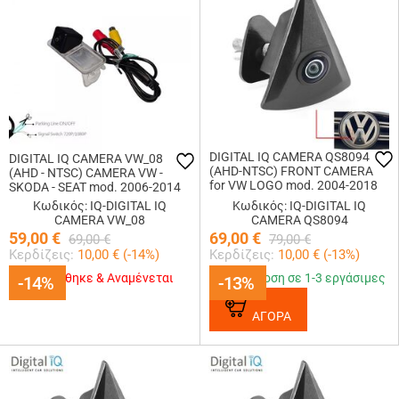
DIGITAL IQ CAMERA QS8094
DIGITAL IQ CAMERA VW_08
(AHD-NTSC) FRONT CAMERA
(AHD - NTSC) CAMERA VW -
for VW LOGO mod. 2004-2018
SKODA - SEAT mod. 2006-2014
(49mm)
Κωδικός: IQ-DIGITAL IQ
Κωδικός: IQ-DIGITAL IQ
CAMERA VW_08
CAMERA QS8094
59,00
€
69,00
€
69,00
€
79,00
€
Κερδίζεις:
10,00
€ (
-14
%)
Κερδίζεις:
10,00
€ (
-13
%)
Εξαντλήθηκε & Αναμένεται
Παράδοση σε 1-3 εργάσιμες
-14%
-14%
-13%
-13%
ΑΓΟΡΑ