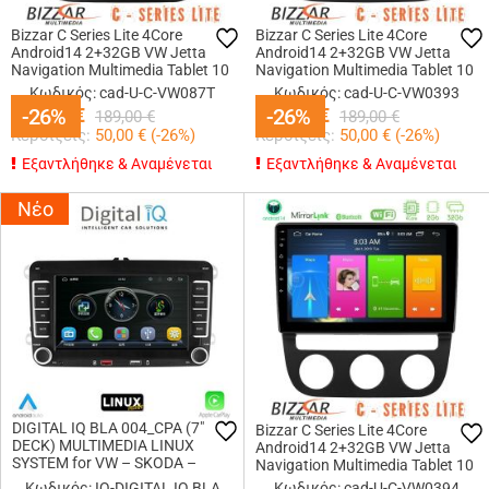
Bizzar C Series Lite 4Core
Bizzar C Series Lite 4Core
Android14 2+32GB VW Jetta
Android14 2+32GB VW Jetta
Navigation Multimedia Tablet 10
Navigation Multimedia Tablet 10
Κωδικός: cad-U-C-VW087T
Κωδικός: cad-U-C-VW0393
139,00
-26%
-26%
€
139,00
-26%
-26%
€
189,00
€
189,00
€
Κερδίζεις:
50,00
€ (
-26
%)
Κερδίζεις:
50,00
€ (
-26
%)
Εξαντλήθηκε & Αναμένεται
Εξαντλήθηκε & Αναμένεται
Νέο
DIGITAL IQ BLA 004_CPA (7"
Bizzar C Series Lite 4Core
DECK) MULTIMEDIA LINUX
Android14 2+32GB VW Jetta
SYSTEM for VW – SKODA –
Navigation Multimedia Tablet 10
SEAT mod. 2004-2014
Κωδικός: IQ-DIGITAL IQ BLA
Κωδικός: cad-U-C-VW0394