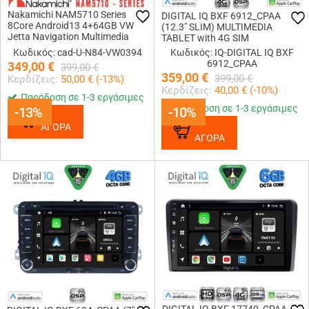
Nakamichi NAM5710 Series
DIGITAL IQ BXF 6912_CPAA
8Core Android13 4+64GB VW
(12.3" SLIM) MULTIMEDIA
Jetta Navigation Multimedia
TABLET with 4G SIM
Tablet 10
Κωδικός: cad-U-N84-VW0394
Κωδικός: IQ-DIGITAL IQ BXF
6912_CPAA
349,00
€
399,00
€
359,00
€
399,00
€
Κερδίζεις:
50,00
€ (
-13
%)
Κερδίζεις:
40,00
€ (
-10
%)
Παράδοση σε 1-3 εργάσιμες
Παράδοση σε 1-3 εργάσιμες
-13%
-13%
-10%
-10%
ΑΓΟΡΑ
ΑΓΟΡΑ