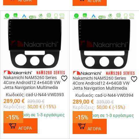
ΑΓΟΡΑ
ΑΓΟΡΑ
Nakamichi NAM5260 Series
Nakamichi NAM5260 Series
4Core Android12 4+64GB VW
4Core Android12 4+64GB VW
Jetta Navigation Multimedia
Jetta Navigation Multimedia
Tablet 10 Με Carplay &amp;
Tablet 10 Με Carplay &amp;
Κωδικός: cad-U-N44-VW0393
Κωδικός: cad-U-N44-VW0394
Android Auto
Android Auto
289,00
€
289,00
€
339,00
€
339,00
€
Κερδίζεις:
50,00
€ (
-15
%)
Κερδίζεις:
50,00
€ (
-15
%)
Παράδοση σε 1-3 εργάσιμες
Παράδοση σε 1-3 εργάσιμες
-15%
-15%
-15%
-15%
ΑΓΟΡΑ
ΑΓΟΡΑ