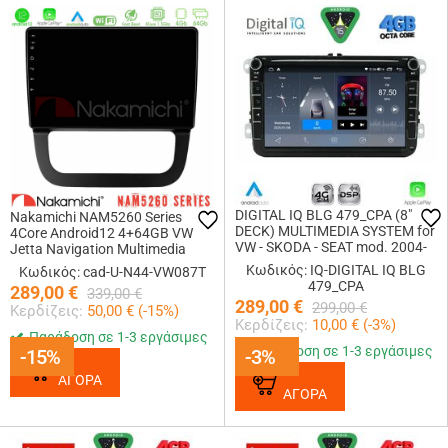
DIGITAL IQ BLG 479_CPA (8"
Nakamichi NAM5260 Series
DECK) MULTIMEDIA SYSTEM for
4Core Android12 4+64GB VW
VW - SKODA - SEAT mod. 2004-
Jetta Navigation Multimedia
2016
Tablet 10 Με Carplay &amp;
Κωδικός: IQ-DIGITAL IQ BLG
Κωδικός: cad-U-N44-VW087T
Android Auto
479_CPA
289,00
€
339,00
€
289,00
€
299,00
€
Κερδίζεις:
50,00
€ (
-15
%)
Κερδίζεις:
10,00
€ (
-3
%)
Παράδοση σε 1-3 εργάσιμες
Παράδοση σε 1-3 εργάσιμες
-15%
-15%
-3%
-3%
ΑΓΟΡΑ
ΑΓΟΡΑ