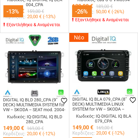
004_CPA
139,00
€
189,00
€
139,00
-13%
-13%
€
-26%
-26%
159,00
€
Κερδίζεις:
50,00
€ (
-26
%)
Κερδίζεις:
20,00
€ (
-13
%)
Εξαντλήθηκε & Αναμένεται
Εξαντλήθηκε & Αναμένεται
Νέο
DIGITAL IQ BLA 079_CPA (8"
DIGITAL IQ BLD 280_CPA (9"
DECK) MULTIMEDIA LINUX
DECK) MULTIMEDIA SYSTEM for
SYSTEM for VW – SKODA –
VW – SKODA – SEAT mod. 2004-
SEAT mod. 2004-2014
2014
Κωδικός: IQ-DIGITAL IQ BLA
Κωδικός: IQ-DIGITAL IQ BLD
079_CPA
280_CPA
149,00
€
149,00
€
169,00
€
169,00
€
Κερδίζεις:
20,00
€ (
-12
%)
Κερδίζεις:
20,00
€ (
-12
%)