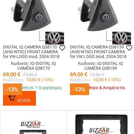
DIGITAL IQ CAMERA QS8170
DIGITAL IQ CAMERA QS8139
(AHD-NTSC) FRONT CAMERA
(AHD-NTSC) FRONT CAMERA
for VW LOGO mod. 2004-2018
for VW LOGO mod. 2004-2018
(44mm)
(46mm)
Κωδικός: IQ-DIGITAL IQ
Κωδικός: IQ-DIGITAL IQ
CAMERA QS8170
CAMERA QS8139
69,00
€
69,00
€
79,00
€
79,00
€
Κερδίζεις:
10,00
€ (
-13
%)
Κερδίζεις:
10,00
€ (
-13
%)
Παράδοση σε 1-3 εργάσιμες
Εξαντλήθηκε & Αναμένεται
-13%
-13%
-13%
-13%
ΑΓΟΡΑ