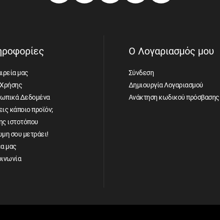
ηροφορίες
Ο Λογαριασμός μου
ιρεία μας
Σύνδεση
 Χρήσης
Δημιουργία Λογαριασμού
ωπικά Δεδομένα
Ανάκτηση κωδικού πρόσβασης
ις κάποιο προϊόν;
ης ιστοτόπου
ώμη σου μετράει!
έα μας
οινωνία