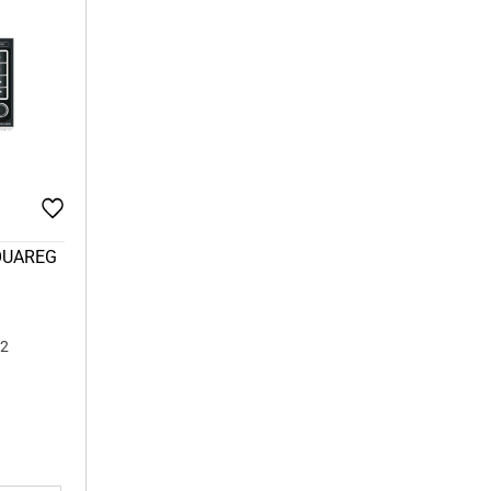
TOUAREG
42