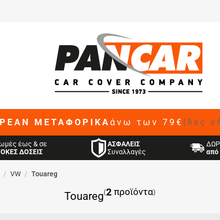
ΡΕΑΝ ΜΕΤΑΦΟΡΙΚΑ
άνω των 79€
(δες ε
ΑΣΦΑΛΕΙΣ
ωμές έως & σε
ΔΩΡ
Συναλλαγές
ΤΟΚΕΣ ΔΟΣΕΙΣ
από 
/
VW
/
Touareg
2
προϊόντα
(
)
Touareg