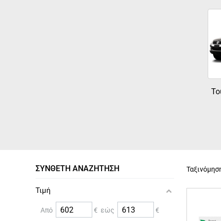
To
ΣΎΝΘΕΤΗ ΑΝΑΖΉΤΗΣΗ
Ταξινόμησ
Τιμή
Από
€ εώς
€