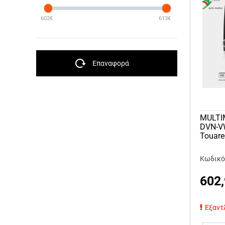
602€
613€
Επαναφορά
MULTI
DVN-VW
Touar
Κωδικό
602
Εξαντ