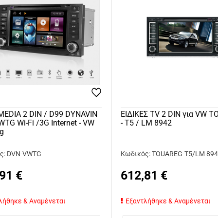
MEDIA 2 DIN / D99 DYNAVIN
ΕΙΔΙΚΕΣ TV 2 DIN για VW 
TG Wi-Fi /3G Internet - VW
- T5 / LM 8942
eg
ς: DVN-VWTG
Κωδικός: TOUAREG-T5/LM 89
,91
€
612,81
€
λήθηκε & Αναμένεται
Εξαντλήθηκε & Αναμένεται