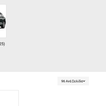
25)
96 Ανά Σελίδα