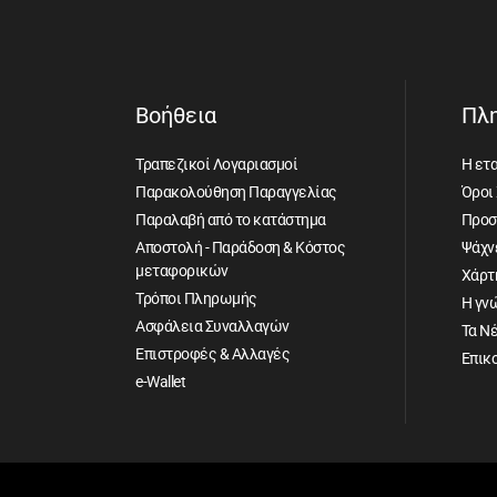
Βοήθεια
Πλ
Τραπεζικοί Λογαριασμοί
Η ετα
Παρακολούθηση Παραγγελίας
Όροι
Παραλαβή από το κατάστημα
Προσ
Αποστολή - Παράδοση & Κόστος
Ψάχνε
μεταφορικών
Χάρτ
Τρόποι Πληρωμής
Η γν
Ασφάλεια Συναλλαγών
Τα Ν
Επιστροφές & Αλλαγές
Επικ
e-Wallet