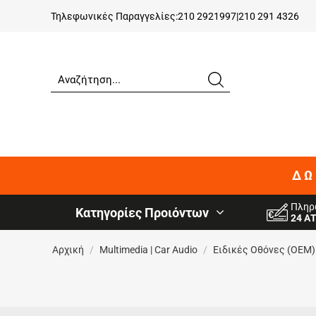
Τηλεφωνικές Παραγγελίες:
210 2921997
|
210 291 4326
ΔΩ
Πληρ
Κατηγορίες Προιόντων
24 Α
Αρχική
/
Multimedia | Car Audio
/
Ειδικές Oθόνες (OEM)