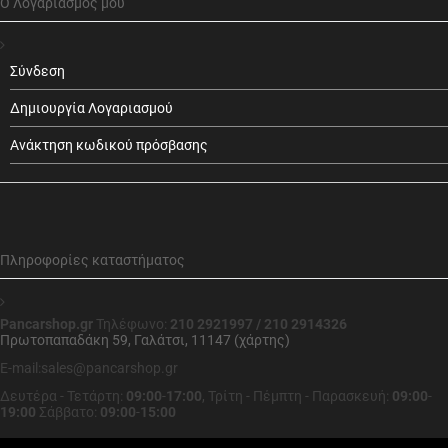
Ο Λογαριασμός μου
Σύνδεση
Δημιουργία Λογαριασμού
Ανάκτηση κωδικού πρόσβασης
Πληροφορίες καταστήματος
Pancarshop.gr
Τηλέφωνο:
210 2921997 / 210 2914326
Πρωτοπαπαδάκη 59, Γαλάτσι, 11147 (χάρτης)
E-mail:sales@pancarshop.gr
Δευτέρα - Τετάρτη:
09:00
-
17:00
,
Τρίτη - Πέμπτη - Παρασκευή:
09:00
-
19:00
Σάββατο:
09:00
-
15:00