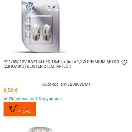
P21/5W 12V BAY15d LED 18xFlux 5mm 1,2W PREMIUM ΛΕΥΚΟ
(ΔΙΠΟΛΙΚΟ) BLISTER 2ΤΕΜ. M-TECH
Κωδικός: am-LB089W/MT
6,50
€
Παράδοση σε 1-3 εργάσιμες
ΑΓΟΡΑ