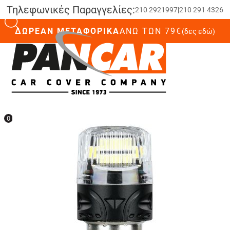
Τηλεφωνικές Παραγγελίες:
210 2921997
|
210 291 4326
ΔΩΡΕΑΝ ΜΕΤΑΦΟΡΙΚΑ
ΆΝΩ ΤΩΝ 79€
(δες εδώ)
0
0