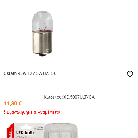
Osram R5W 12V 5W BA15s
Κωδικός: ΧΕ.5007ULT/OA
11,30
€
Εξαντλήθηκε & Αναμένεται