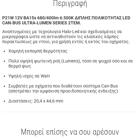
Περιγραφή
P21W 12V BA15s 680/400lm 6.500K ΔΙΠΛΗΣ ΠΟΛΙΚΟΤΗΤΑΣ LED
CAN-BUS ULTRA-LUMEN SERIES 2ΤΕΜ.
Αναπτυγμένες με τεχνολογία Halo-Led και σχεδιασμένες σε
μικρογραφία ώστε να αντικαθιστούν τις κλασικές λάμπες
πυρακτώσεως με ντουί, για χρήση εντός ή εκτός του οχήματος.
Χαμηλή εκπομπή θερμότητας
Πολύ υψηλή φωτεινή ροή (Lumens), τόσο σε ψυχρό όσο και σε
θερμό φως
Υψηλή ισχύς σε Watt
Συμβατές με οχήματα που διαθέτουν σύστημα Can-Bus
(αποτρέπει την εμφάνιση προειδοποιητικής ένδειξης)
Διαστάσεις: 20,4 x 44,6 mm
Μπορεί επίσης να σου αρέσουν