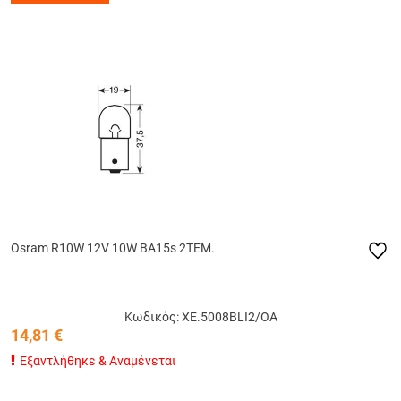
Osram R10W 12V 10W BA15s 2ΤΕΜ.
Κωδικός: ΧΕ.5008BLI2/OA
14,81
€
Εξαντλήθηκε & Αναμένεται