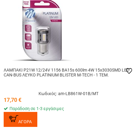
ΛΑΜΠΑΚΙ P21W 12/24V 1156 BA15s 600lm 4W 15x3030SMD LED
CAN-BUS ΛΕΥΚΟ PLATINIUM BLISTER M-TECH - 1 ΤΕΜ.
Κωδικός: am-LB861W-01B/MT
17,70
€
Παράδοση σε 1-3 εργάσιμες
ΑΓΟΡΑ