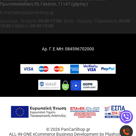
Πρωτοπαπαδάκη 59, Γαλάτσι, 11147 (χάρτης)
E-mail:sales@pancarshop.gr
Δευτέρα - Τετάρτη:
09:00
-
17:00
,
Τρίτη - Πέμπτη - Παρασκευή:
09:00
-
19:00
Σάββατο:
09:00
-
15:00
Αρ. Γ.Ε.ΜΗ: 084596702000
© 2026 PanCarShop.gr
ALL-IN-ONE eCommerce Business Development by Plushost.gr