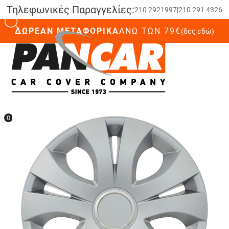
Τηλεφωνικές Παραγγελίες:
210 2921997
|
210 291 4326
ΔΩΡΕΑΝ ΜΕΤΑΦΟΡΙΚΑ
ΆΝΩ ΤΩΝ 79€
(δες εδώ)
0
0