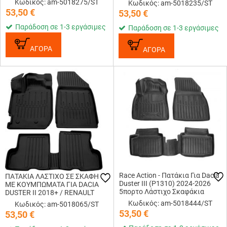
Κωδικός: am-5018275/ST
Κωδικός: am-5018235/ST
RACE AXION - 5 Τεμ.
53,50
€
53,50
€
Παράδοση σε 1-3 εργάσιμες
Παράδοση σε 1-3 εργάσιμες
ΑΓΟΡΑ
ΑΓΟΡΑ
Race Action - Πατάκια Για Dacia
ΠΑΤΑΚΙA ΛΑΣΤΙΧΟ ΣΕ ΣΚΑΦΗ
Duster III (P1310) 2024-2026
ME KOYMΠΩΜΑΤΑ ΓΙΑ DACIA
5πορτο Λάστιχο Σκαφάκια
DUSTER II 2018+ / RENAULT
Προστατευτικά Με
DUSTER II 5D 2018+ RACE
Κωδικός: am-5018444/ST
Κωδικός: am-5018065/ST
Κουμπώματα υλικό Λάστιχο για
AXION - 5 Τεμ.
53,50
€
53,50
€
Επιβατικά Αυτοκί...