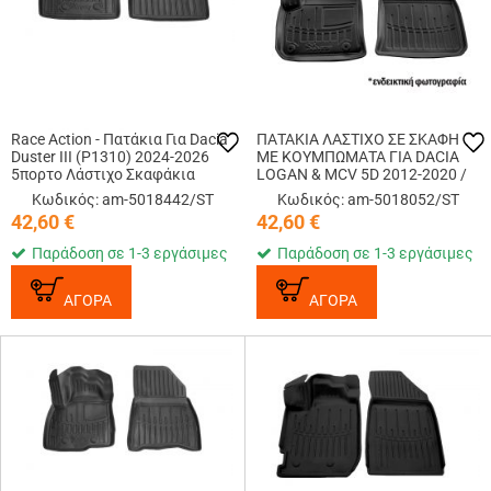
Race Action - Πατάκια Για Dacia
ΠΑΤΑΚΙA ΛΑΣΤΙΧΟ ΣΕ ΣΚΑΦΗ
Duster III (P1310) 2024-2026
ME KOYMΠΩΜΑΤΑ ΓΙΑ DACIA
5πορτο Λάστιχο Σκαφάκια
LOGAN & MCV 5D 2012-2020 /
Προστατευτικά Με
SANDERO & STEPWAY 5D 2012-
Κωδικός: am-5018442/ST
Κωδικός: am-5018052/ST
Κουμπώματα υλικό Λάστιχο για
2020 RACE AXION - 2 Τεμ.
42,60
€
42,60
€
Επιβατικά Αυτοκί...
Παράδοση σε 1-3 εργάσιμες
Παράδοση σε 1-3 εργάσιμες
ΑΓΟΡΑ
ΑΓΟΡΑ