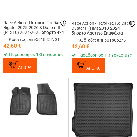
Race Action - Πατάκια Για Dacia
Race Action - Πατάκια Για Dacia
Bigster 2025-2026 & Duster III
Duster II (HM) 2018-2024
(P1310) 2024-2026 5πορτο 4x4
5πορτο Λάστιχο Σκαφάκια
Λάστιχο Σκαφάκια
Προστατευτικά Με
Κωδικός: am-5018452/ST
Κωδικός: am-5018062/ST
Προστατευτικά Με
Κουμπώματα υλικό Λάστιχο για
42,60
€
42,60
€
Κουμπώματα υλικό Λάστ...
Επιβατικά Αυτοκίνητα...
Παράδοση σε 1-3 εργάσιμες
Παράδοση σε 1-3 εργάσιμες
ΑΓΟΡΑ
ΑΓΟΡΑ