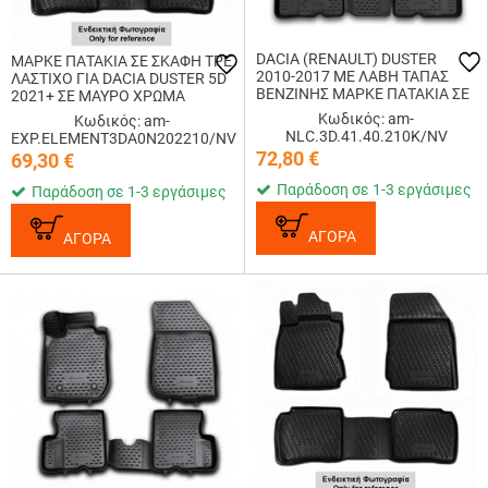
DACIA (RENAULT) DUSTER
ΜΑΡΚΕ ΠΑΤΑΚΙΑ ΣΕ ΣΚΑΦΗ TPE
2010-2017 ΜΕ ΛΑΒΗ ΤΑΠΑΣ
ΛΑΣΤΙΧΟ ΓΙΑ DACIA DUSTER 5D
ΒΕΝΖΙΝΗΣ ΜΑΡΚΕ ΠΑΤΑΚΙΑ ΣΕ
2021+ ΣΕ ΜΑΥΡΟ ΧΡΩΜΑ
ΣΚΑΦΗ NOVLINE (ΜΑΥΡΟ) - 4
NOVLINE - 4 ΤΕΜ.
Κωδικός: am-
Κωδικός: am-
ΤΕΜ.
NLC.3D.41.40.210K/NV
EXP.ELEMENT3DA0N202210/NV
72,80
€
69,30
€
Παράδοση σε 1-3 εργάσιμες
Παράδοση σε 1-3 εργάσιμες
ΑΓΟΡΑ
ΑΓΟΡΑ