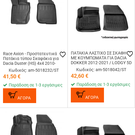
ΠΑΤΑΚΙA ΛΑΣΤΙΧΟ ΣΕ ΣΚΑΦΗ
Race Axion - Προστατευτικά
ME KOYMΠΩΜΑΤΑ ΓΙΑ DACIA
Πατάκια τύπου Σκαφάκια για
DOKKER 2012-2021 / LODGY 5D
Dacia Duster (HS) 4x4 2010-
2012-2022 / RENAULT EXPRESS
2018 5πορτο υλικό Λάστιχο με
Κωδικός: am-5018042/ST
Κωδικός: am-5018232/ST
2D 2021+ RACE AXION - 2 Τεμ.
Κουμπώματα - 2 τεμ.
42,60
€
41,50
€
(5018232/ST)
Παράδοση σε 1-3 εργάσιμες
Παράδοση σε 1-3 εργάσιμες
ΑΓΟΡΑ
ΑΓΟΡΑ