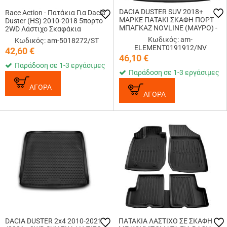
DACIA DUSTER SUV 2018+
Race Action - Πατάκια Για Dacia
ΜΑΡΚΕ ΠΑΤΑΚΙ ΣΚΑΦΗ ΠΟΡΤ
Duster (HS) 2010-2018 5πορτο
ΜΠΑΓΚΑΖ NOVLINE (ΜΑΥΡΟ) -
2WD Λάστιχο Σκαφάκια
1 ΤΕΜ.
Προστατευτικά Με
Κωδικός: am-
Κωδικός: am-5018272/ST
Κουμπώματα υλικό Λάστιχο για
ELEMENT0191912/NV
42,60
€
Επιβατικά Αυτοκίνητ...
46,10
€
Παράδοση σε 1-3 εργάσιμες
Παράδοση σε 1-3 εργάσιμες
ΑΓΟΡΑ
ΑΓΟΡΑ
DACIA DUSTER 2x4 2010-2021
ΠΑΤΑΚΙA ΛΑΣΤΙΧΟ ΣΕ ΣΚΑΦΗ