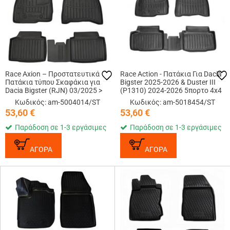
Race Axion – Προστατευτικά
Race Action - Πατάκια Για Dacia
Πατάκια τύπου Σκαφάκια για
Bigster 2025-2026 & Duster III
Dacia Bigster (RJN) 03/2025 >
(P1310) 2024-2026 5πορτο 4x4
5πορτο / SUV με κουμπώματα
Λάστιχο Σκαφάκια
Κωδικός: am-5004014/ST
Κωδικός: am-5018454/ST
που εξασφαλίζουν καθαρό
Προστατευτικά Με
53,60
€
53,60
€
δάπεδο και σ...
Κουμπώματα υλικό Λάστ...
Παράδοση σε 1-3 εργάσιμες
Παράδοση σε 1-3 εργάσιμες
ΑΓΟΡΑ
ΑΓΟΡΑ