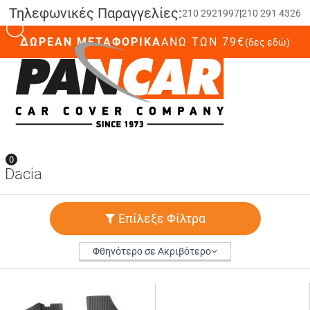
Τηλεφωνικές Παραγγελίες:
210 2921997
|
210 291 4326
ΔΩΡΕΑΝ ΜΕΤΑΦΟΡΙΚΑ
ΆΝΩ ΤΩΝ 79€
(δες εδώ)
0
0
Dacia
Επίλεξε Φίλτρα
Φθηνότερο σε Ακριβότερο