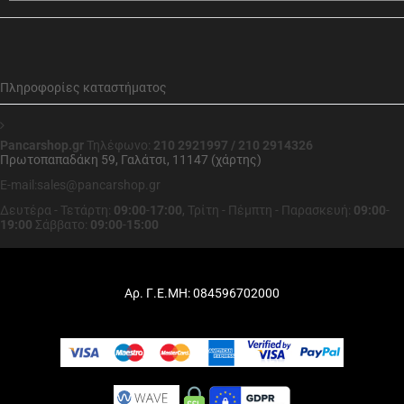
Πληροφορίες καταστήματος
Pancarshop.gr
Τηλέφωνο:
210 2921997 / 210 2914326
Πρωτοπαπαδάκη 59, Γαλάτσι, 11147 (χάρτης)
E-mail:sales@pancarshop.gr
Δευτέρα - Τετάρτη:
09:00
-
17:00
,
Τρίτη - Πέμπτη - Παρασκευή:
09:00
-
19:00
Σάββατο:
09:00
-
15:00
Αρ. Γ.Ε.ΜΗ: 084596702000