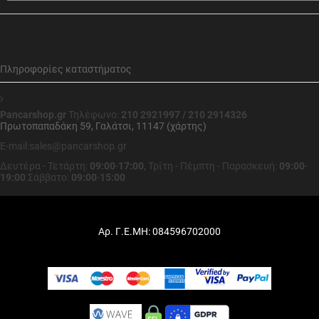
Πληροφορίες καταστήματος
Pancarshop.gr
Τηλέφωνο:
210 2921997 / 210 2914326
Πρωτοπαπαδάκη 59, Γαλάτσι, 11147 (χάρτης)
E-mail:sales@pancarshop.gr
Δευτέρα - Τετάρτη:
09:00
-
17:00
,
Τρίτη - Πέμπτη - Παρασκευή:
09:00
-
19:00
Σάββατο:
09:00
-
15:00
Αρ. Γ.Ε.ΜΗ: 084596702000