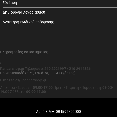
Σύνδεση
Δημιουργία Λογαριασμού
Ανάκτηση κωδικού πρόσβασης
Πληροφορίες καταστήματος
Pancarshop.gr
Τηλέφωνο:
210 2921997 / 210 2914326
Πρωτοπαπαδάκη 59, Γαλάτσι, 11147 (χάρτης)
E-mail:sales@pancarshop.gr
Δευτέρα - Τετάρτη:
09:00
-
17:00
,
Τρίτη - Πέμπτη - Παρασκευή:
09:00
-
19:00
Σάββατο:
09:00
-
15:00
Αρ. Γ.Ε.ΜΗ: 084596702000