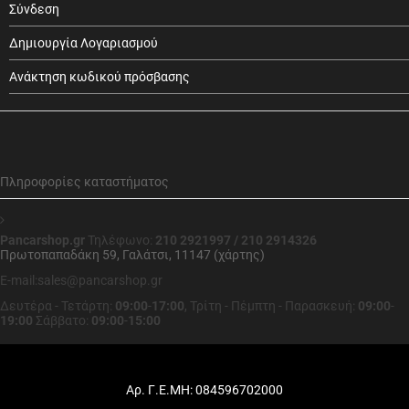
Σύνδεση
Δημιουργία Λογαριασμού
Ανάκτηση κωδικού πρόσβασης
Πληροφορίες καταστήματος
Pancarshop.gr
Τηλέφωνο:
210 2921997 / 210 2914326
Πρωτοπαπαδάκη 59, Γαλάτσι, 11147 (χάρτης)
E-mail:sales@pancarshop.gr
Δευτέρα - Τετάρτη:
09:00
-
17:00
,
Τρίτη - Πέμπτη - Παρασκευή:
09:00
-
19:00
Σάββατο:
09:00
-
15:00
Αρ. Γ.Ε.ΜΗ: 084596702000