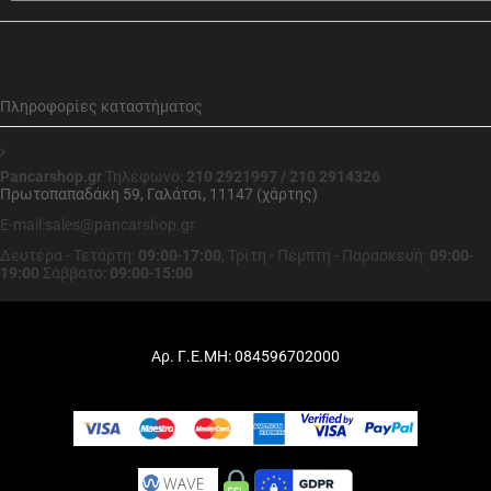
Πληροφορίες καταστήματος
Pancarshop.gr
Τηλέφωνο:
210 2921997 / 210 2914326
Πρωτοπαπαδάκη 59, Γαλάτσι, 11147 (χάρτης)
E-mail:sales@pancarshop.gr
Δευτέρα - Τετάρτη:
09:00
-
17:00
,
Τρίτη - Πέμπτη - Παρασκευή:
09:00
-
19:00
Σάββατο:
09:00
-
15:00
Αρ. Γ.Ε.ΜΗ: 084596702000