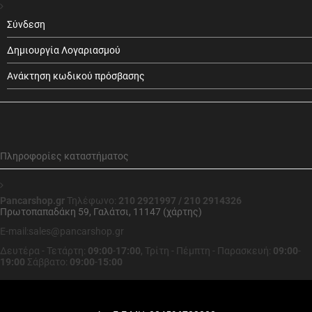
Σύνδεση
Δημιουργία Λογαριασμού
Ανάκτηση κωδικού πρόσβασης
Πληροφορίες καταστήματος
Pancarshop.gr
Τηλέφωνο:
210 2921997 / 210 2914326
Πρωτοπαπαδάκη 59, Γαλάτσι, 11147 (χάρτης)
E-mail:sales@pancarshop.gr
Δευτέρα - Τετάρτη:
09:00
-
17:00
,
Τρίτη - Πέμπτη - Παρασκευή:
09:00
-
19:00
Σάββατο:
09:00
-
15:00