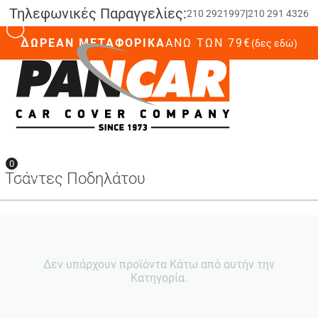
Τηλεφωνικές Παραγγελίες:
210 2921997
|
210 291 4326
ΔΩΡΕΑΝ ΜΕΤΑΦΟΡΙΚΑ
ΆΝΩ ΤΩΝ 79€
(δες εδώ)
0
0
Τσάντες Ποδηλάτου
Δεν υπάρχουν προϊόντα Κάτω από αυτήν την
Κατηγορία.