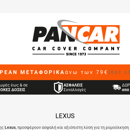
ΡΕΑΝ ΜΕΤΑΦΟΡΙΚΑ
άνω των 79€
(δες ε
ΑΣΦΑΛΕΙΣ
ωμές έως & σε
ΔΩΡ
Συναλλαγές
ΤΟΚΕΣ ΔΟΣΕΙΣ
από 
LEXUS
της
Lexus
, προσφέρουν ασφαλή και αξιόπιστη λύση για τη ρυμούλκηση