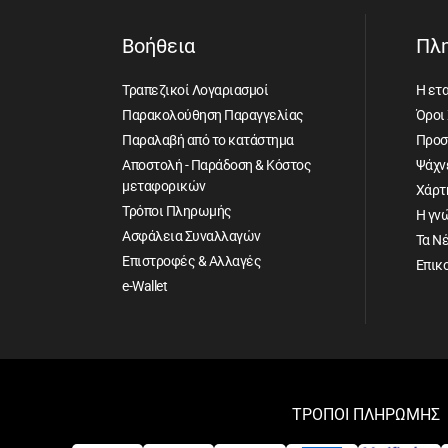
Βοήθεια
Πλ
Τραπεζικοί Λογαριασμοί
Η ετα
Παρακολούθηση Παραγγελίας
Όροι
Παραλαβή από το κατάστημα
Προσ
Αποστολή - Παράδοση & Κόστος
Ψάχνε
μεταφορικών
Χάρτ
Τρόποι Πληρωμής
Η γν
Ασφάλεια Συναλλαγών
Τα Ν
Επιστροφές & Αλλαγές
Επικ
e-Wallet
ΤΡΟΠΟΙ ΠΛΗΡΩΜΗΣ