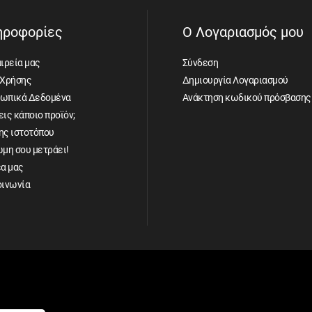
ηροφορίες
Ο Λογαριασμός μου
ιρεία μας
Σύνδεση
 Χρήσης
Δημιουργία Λογαριασμού
ωπικά Δεδομένα
Ανάκτηση κωδικού πρόσβασης
ις κάποιο προϊόν;
ης ιστοτόπου
ώμη σου μετράει!
έα μας
οινωνία