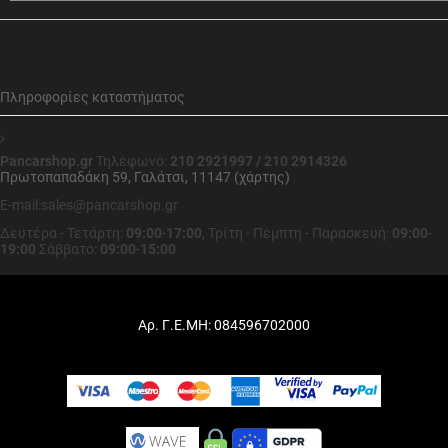
Πληροφορίες καταστήματος
Pancarshop.gr
Τηλέφωνο:
210 2921997 / 210 2914326
Πρωτοπαπαδάκη 59, Γαλάτσι, 11147 (χάρτης)
E-mail:sales@pancarshop.gr
Δευτέρα - Τετάρτη:
09:00
-
17:00
,
Τρίτη - Πέμπτη - Παρασκευή:
09:00
-
19:00
Σάββατο:
09:00
-
15:00
Αρ. Γ.Ε.ΜΗ: 084596702000