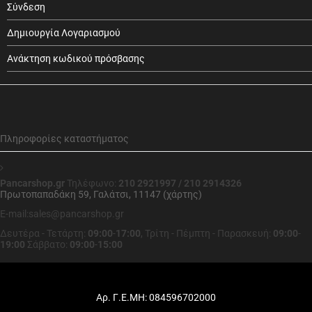
Σύνδεση
Δημιουργία Λογαριασμού
Ανάκτηση κωδικού πρόσβασης
Πληροφορίες καταστήματος
Pancarshop.gr
Τηλέφωνο:
210 2921997 / 210 2914326
Πρωτοπαπαδάκη 59, Γαλάτσι, 11147 (χάρτης)
E-mail:sales@pancarshop.gr
Δευτέρα - Τετάρτη:
09:00
-
17:00
,
Τρίτη - Πέμπτη - Παρασκευή:
09:00
-
19:00
Σάββατο:
09:00
-
15:00
Αρ. Γ.Ε.ΜΗ: 084596702000