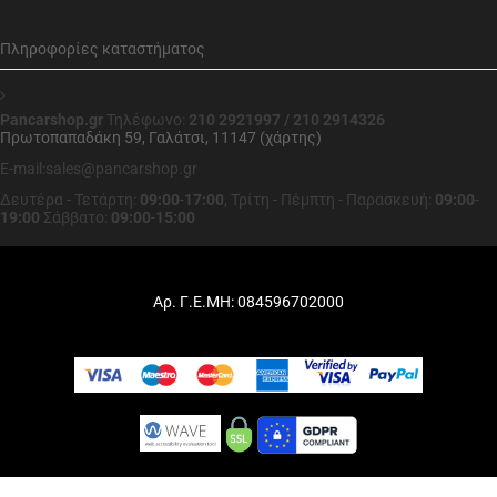
Πληροφορίες καταστήματος
Pancarshop.gr
Τηλέφωνο:
210 2921997 / 210 2914326
Πρωτοπαπαδάκη 59, Γαλάτσι, 11147 (χάρτης)
E-mail:sales@pancarshop.gr
Δευτέρα - Τετάρτη:
09:00
-
17:00
,
Τρίτη - Πέμπτη - Παρασκευή:
09:00
-
19:00
Σάββατο:
09:00
-
15:00
Αρ. Γ.Ε.ΜΗ: 084596702000