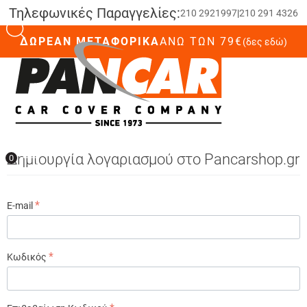
Τηλεφωνικές Παραγγελίες:
210 2921997
|
210 291 4326
ΔΩΡΕΑΝ ΜΕΤΑΦΟΡΙΚΑ
ΆΝΩ ΤΩΝ 79€
(δες εδώ)
0
Δημιουργία λογαριασμού στο Pancarshop.gr
0
E-mail
Κωδικός