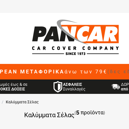
ΡΕΑΝ ΜΕΤΑΦΟΡΙΚΑ
άνω των 79€
(δες ε
ΑΣΦΑΛΕΙΣ
ωμές έως & σε
ΔΩΡ
Συναλλαγές
ΤΟΚΕΣ ΔΟΣΕΙΣ
από 
/
Καλύμματα Σέλας
5
προϊόντα
(
)
Καλύμματα Σέλας