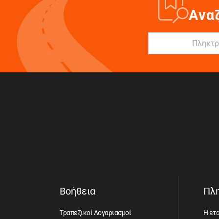
Ανα
Βοήθεια
Πλ
Τραπεζικοί Λογαριασμοί
Η ετα