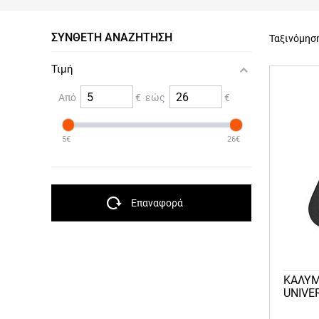
ΣΎΝΘΕΤΗ ΑΝΑΖΉΤΗΣΗ
Ταξινόμησ
Τιμή
Από
€ εώς
€
5€
26€
Επαναφορά
ΚΑΛΥΜ
UNIVE