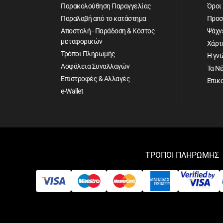
Παρακολούθηση Παραγγελίας
Όροι
Παραλαβή από το κατάστημα
Προσ
Αποστολή - Παράδοση & Κόστος
Ψάχνε
μεταφορικών
Χάρτ
Τρόποι Πληρωμής
Η γν
Ασφάλεια Συναλλαγών
Τα Ν
Επιστροφές & Αλλαγές
Επικ
e-Wallet
ΤΡΟΠΟΙ ΠΛΗΡΩΜΗΣ