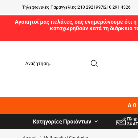
Τηλεφωνικές Παραγγελίες:
210 2921997
|
210 291 4326
Αγαπητοί μας πελάτες, σας ενημερώνουμε ότι η 
καταχωρηθούν κατά τη διάρκεια τ
ΔΩ
Πληρ
Κατηγορίες Προιόντων
24 Α
Αρχική
/
Multimedia | Car Audio