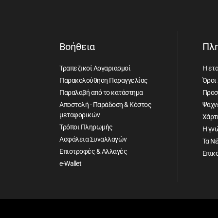
Βοήθεια
Πλ
Τραπεζικοί Λογαριασμοί
Η ετα
Παρακολούθηση Παραγγελίας
Όροι
Παραλαβή από το κατάστημα
Προσ
Αποστολή - Παράδοση & Κόστος
Ψάχνε
μεταφορικών
Χάρτ
Τρόποι Πληρωμής
Η γν
Ασφάλεια Συναλλαγών
Τα Ν
Επιστροφές & Αλλαγές
Επικ
e-Wallet