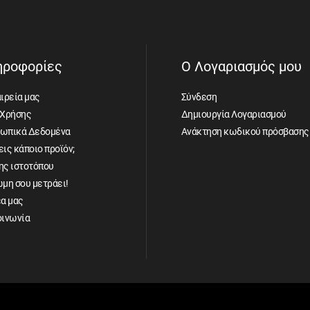
ηροφορίες
Ο Λογαριασμός μου
ιρεία μας
Σύνδεση
 Χρήσης
Δημιουργία Λογαριασμού
ωπικά Δεδομένα
Ανάκτηση κωδικού πρόσβασης
ις κάποιο προϊόν;
ης ιστοτόπου
ώμη σου μετράει!
έα μας
οινωνία