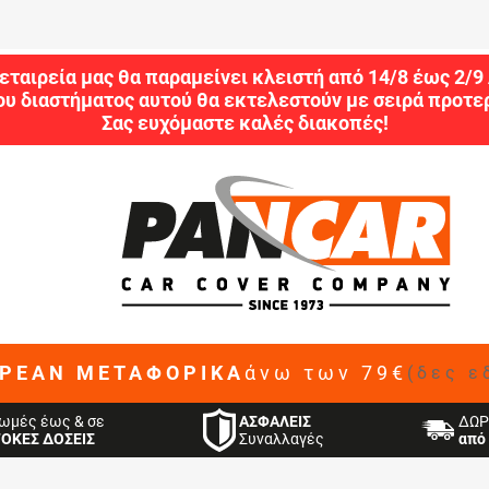
εταιρεία μας θα παραμείνει κλειστή από 14/8 έως 2/
ου διαστήματος αυτού θα εκτελεστούν με σειρά προτερ
Σας ευχόμαστε καλές διακοπές!
ΡΕΑΝ ΜΕΤΑΦΟΡΙΚΑ
άνω των 79€
(δες ε
ΑΣΦΑΛΕΙΣ
ωμές έως & σε
ΔΩΡ
Συναλλαγές
ΤΟΚΕΣ ΔΟΣΕΙΣ
από 