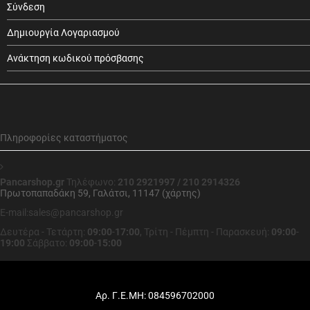
Σύνδεση
Δημιουργία Λογαριασμού
Ανάκτηση κωδικού πρόσβασης
Πληροφορίες καταστήματος
Pancarshop.gr
Τηλέφωνο:
210 2921997 / 210 2914326
Πρωτοπαπαδάκη 59, Γαλάτσι, 11147 (χάρτης)
E-mail:sales@pancarshop.gr
Δευτέρα - Τετάρτη:
09:00
-
17:00
,
Τρίτη - Πέμπτη - Παρασκευή:
09:00
-
19:00
Σάββατο:
09:00
-
15:00
Αρ. Γ.Ε.ΜΗ: 084596702000