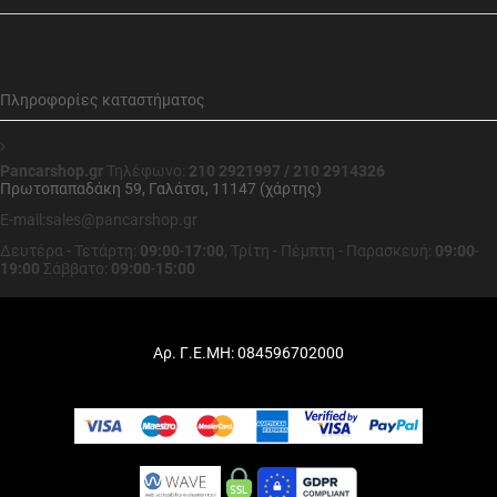
Πληροφορίες καταστήματος
Pancarshop.gr
Τηλέφωνο:
210 2921997 / 210 2914326
Πρωτοπαπαδάκη 59, Γαλάτσι, 11147 (χάρτης)
E-mail:sales@pancarshop.gr
Δευτέρα - Τετάρτη:
09:00
-
17:00
,
Τρίτη - Πέμπτη - Παρασκευή:
09:00
-
19:00
Σάββατο:
09:00
-
15:00
Αρ. Γ.Ε.ΜΗ: 084596702000