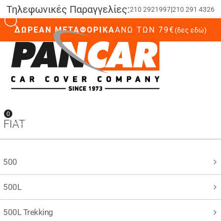
Τηλεφωνικές Παραγγελίες:
210 2921997
|
210 291 4326
ΔΩΡΕΑΝ ΜΕΤΑΦΟΡΙΚΑ
ΆΝΩ ΤΩΝ 79€
(δες εδώ)
0
0
FIAT
500
500L
500L Trekking