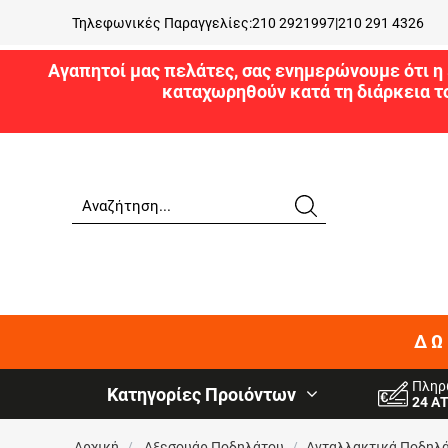
Τηλεφωνικές Παραγγελίες:
210 2921997
|
210 291 4326
Αγαπητοί μας πελάτες, σας ενημερώνουμε ότι η 
καταχωρηθούν κατά τη διάρκεια τ
ΔΩ
Πληρ
Κατηγορίες Προιόντων
24 Α
Αρχική
/
Αξεσουάρ Ποδηλάτου
/
Ανταλλακτικά Ποδηλ