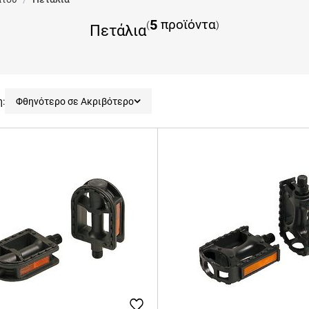
5
προϊόντα
(
)
Πετάλια
η:
Φθηνότερο σε Ακριβότερο