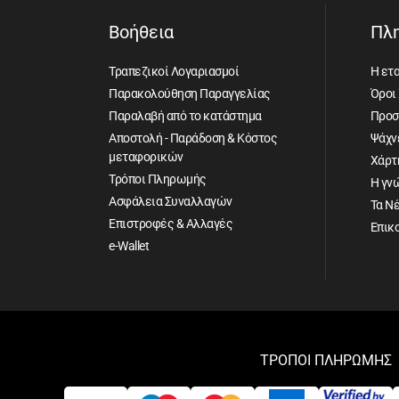
Βοήθεια
Πλ
Τραπεζικοί Λογαριασμοί
Η ετα
Παρακολούθηση Παραγγελίας
Όροι
Παραλαβή από το κατάστημα
Προσ
Αποστολή - Παράδοση & Κόστος
Ψάχνε
μεταφορικών
Χάρτ
Τρόποι Πληρωμής
Η γν
Ασφάλεια Συναλλαγών
Τα Ν
Επιστροφές & Αλλαγές
Επικ
e-Wallet
ΤΡΟΠΟΙ ΠΛΗΡΩΜΗΣ