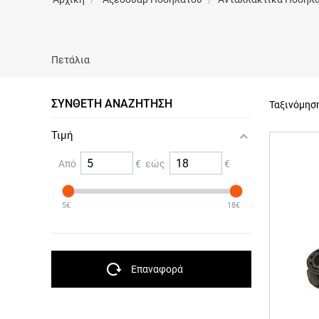
Πετάλια
ΣΎΝΘΕΤΗ ΑΝΑΖΉΤΗΣΗ
Ταξινόμησ
Τιμή
Από
€ εώς
€
5€
18€
Επαναφορά