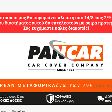
εταιρεία μας θα παραμείνει κλειστή από 14/8 έως 2/
ου διαστήματος αυτού θα εκτελεστούν με σειρά προτερ
Σας ευχόμαστε καλές διακοπές!
ΡΕΑΝ ΜΕΤΑΦΟΡΙΚΑ
άνω των 79€
(δες ε
ΑΣΦΑΛΕΙΣ
ωμές έως & σε
ΔΩΡ
Συναλλαγές
ΤΟΚΕΣ ΔΟΣΕΙΣ
από 
άτου
/
Πετάλια