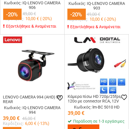
Κωδικός: IQ-LENOVO CAMERA
Κωδικός: IQ-LENOVO CAMERA
906
903
39,00
€
-20%
-20%
39,00
-20%
-20%
€
49,00
€
49,00
€
Κερδίζεις:
10,00
€ (
-20
%)
Κερδίζεις:
10,00
€ (
-20
%)
Εξαντλήθηκε & Αναμένεται
Εξαντλήθηκε & Αναμένεται
Κάμερα πίσω HD 720p/25fps,
LENOVO CAMERA 994 (AHD) for
120o με connector RCA, 12V
REAR
Κωδικός: lm-BC 5010 HD
Κωδικός: IQ-LENOVO CAMERA
994
39,00
€
39,00
€
45,00
€
Παράδοση σε 1-3 εργάσιμες
Κερδίζεις:
6,00
€ (
-13
%)