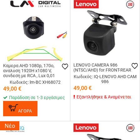
LENOVO CAMERA 986
Καμερα AHD 1080p, 170o,
(NTSC/AHD) for FRONT-REAR
αναλυση 1920Η x1080 V,
συνδεση με RCA , Lux 0,01
Κωδικός: IQ-LENOVO AHD CAM
986
Κωδικός: lm-BC XH68072
49,00
€
49,00
€
Εξαντλήθηκε & Αναμένεται
Παράδοση σε 1-3 εργάσιμες
ΑΓΟΡΑ
Νέο