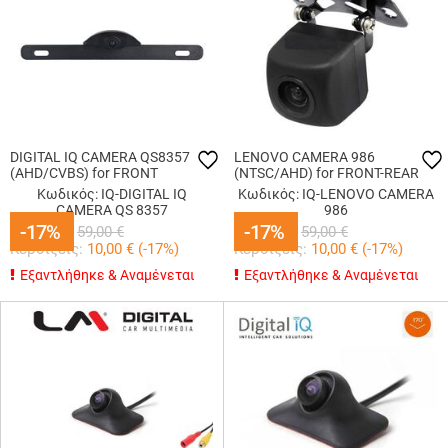
DIGITAL IQ CAMERA QS8357
LENOVO CAMERA 986
(AHD/CVBS) for FRONT
(NTSC/AHD) for FRONT-REAR
Κωδικός: IQ-DIGITAL IQ
Κωδικός: IQ-LENOVO CAMERA
CAMERA QS 8357
986
49,00
-17%
-17%
€
49,00
-17%
-17%
€
59,00
€
59,00
€
Κερδίζεις:
10,00
€ (
-17
%)
Κερδίζεις:
10,00
€ (
-17
%)
Εξαντλήθηκε & Αναμένεται
Εξαντλήθηκε & Αναμένεται