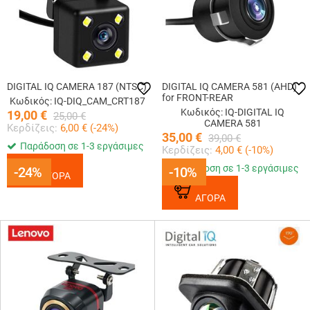
DIGITAL IQ CAMERA 187 (NTSC)
DIGITAL IQ CAMERA 581 (AHD)
for FRONT-REAR
Κωδικός: IQ-DIQ_CAM_CRT187
Κωδικός: IQ-DIGITAL IQ
19,00
€
25,00
€
CAMERA 581
Κερδίζεις:
6,00
€ (
-24
%)
35,00
€
39,00
€
Παράδοση σε 1-3 εργάσιμες
Κερδίζεις:
4,00
€ (
-10
%)
Παράδοση σε 1-3 εργάσιμες
-24%
-24%
-10%
-10%
ΑΓΟΡΑ
ΑΓΟΡΑ