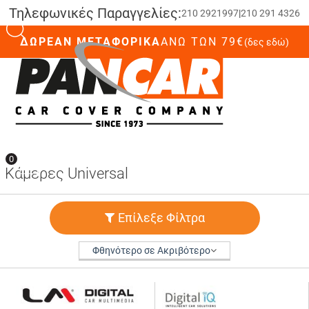
Τηλεφωνικές Παραγγελίες:
210 2921997
|
210 291 4326
ΔΩΡΕΑΝ ΜΕΤΑΦΟΡΙΚΑ
ΆΝΩ ΤΩΝ 79€
(δες εδώ)
0
0
Κάμερες Universal
Επίλεξε Φίλτρα
Φθηνότερο σε Ακριβότερο