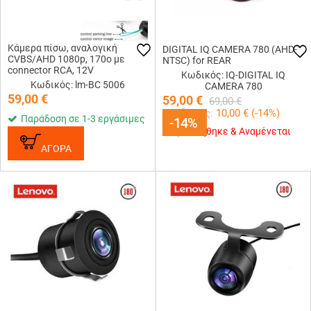
Κάμερα πίσω, αναλογική
DIGITAL IQ CAMERA 780 (AHD-
CVBS/AHD 1080p, 170o με
NTSC) for REAR
connector RCA, 12V
Κωδικός: IQ-DIGITAL IQ
Κωδικός: lm-BC 5006
CAMERA 780
59,00
€
59,00
€
69,00
€
Κερδίζεις:
10,00
€ (
-14
%)
Παράδοση σε 1-3 εργάσιμες
-14%
-14%
Εξαντλήθηκε & Αναμένεται
ΑΓΟΡΑ