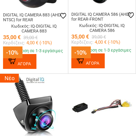
DIGITAL IQ CAMERA 586 (AHD)
DIGITAL IQ CAMERA 883 (AHD-
for REAR-FRONT
NTSC) for REAR
Κωδικός: IQ-DIGITAL IQ
Κωδικός: IQ-DIGITAL IQ
CAMERA 586
CAMERA 883
35,00
€
35,00
€
39,00
€
39,00
€
Κερδίζεις:
4,00
€ (
-10
%)
Κερδίζεις:
4,00
€ (
-10
%)
Παράδοση σε 1-3 εργάσιμες
Παράδοση σε 1-3 εργάσιμες
-10%
-10%
-10%
-10%
ΑΓΟΡΑ
ΑΓΟΡΑ
Νέο