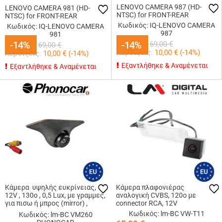
LENOVO CAMERA 987 (HD-
LENOVO CAMERA 981 (HD-
NTSC) for FRONT-REAR
NTSC) for FRONT-REAR
Κωδικός: IQ-LENOVO CAMERA
Κωδικός: IQ-LENOVO CAMERA
987
981
59,00
€
59,00
-14%
-14%
€
-14%
-14%
69,00
€
69,00
€
Κερδίζεις:
10,00
€ (
-14
%)
Κερδίζεις:
10,00
€ (
-14
%)
Εξαντλήθηκε & Αναμένεται
Εξαντλήθηκε & Αναμένεται
Κάμερα υψηλής ευκρίνειας,
Κάμερα πλαφονιέρας
12V , 130ο , 0,5 Lux, με γραμμες,
αναλογική CVBS, 120ο με
για πισω ή μπρος (mirror) ,
connector RCA, 12V
connector RCA
Κωδικός: lm-BC VW-T11
Κωδικός: lm-BC VM260