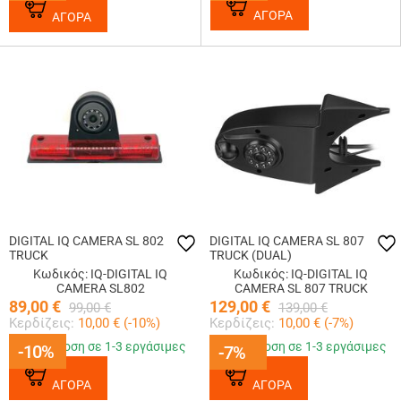
ΑΓΟΡΑ
ΑΓΟΡΑ
DIGITAL IQ CAMERA SL 802
DIGITAL IQ CAMERA SL 807
TRUCK
TRUCK (DUAL)
Κωδικός: IQ-DIGITAL IQ
Κωδικός: IQ-DIGITAL IQ
CAMERA SL802
CAMERA SL 807 TRUCK
89,00
€
129,00
€
99,00
€
139,00
€
Κερδίζεις:
10,00
€ (
-10
%)
Κερδίζεις:
10,00
€ (
-7
%)
Παράδοση σε 1-3 εργάσιμες
Παράδοση σε 1-3 εργάσιμες
-10%
-10%
-7%
-7%
ΑΓΟΡΑ
ΑΓΟΡΑ