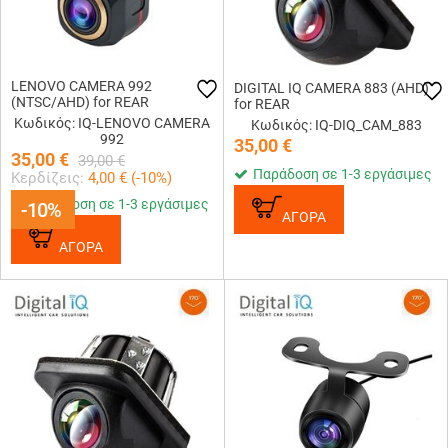
LENOVO CAMERA 992
DIGITAL IQ CAMERA 883 (AHD)
(NTSC/AHD) for REAR
for REAR
Κωδικός: IQ-LENOVO CAMERA
Κωδικός: IQ-DIQ_CAM_883
992
35,00
€
35,00
€
39,00
€
Παράδοση σε 1-3 εργάσιμες
Κερδίζεις:
4,00
€ (
-10
%)
Παράδοση σε 1-3 εργάσιμες
-10%
-10%
ΑΓΟΡΑ
ΑΓΟΡΑ