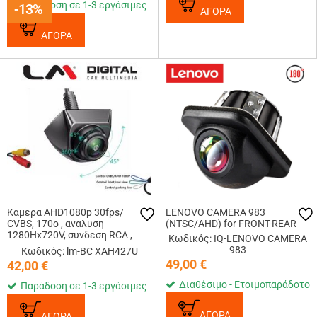
Παράδοση σε 1-3 εργάσιμες
-13%
-13%
ΑΓΟΡΑ
ΑΓΟΡΑ
Καμερα AHD1080p 30fps/
LENOVO CAMERA 983
CVBS, 170o , αναλυση
(NTSC/AHD) for FRONT-REAR
1280Ηx720V, συνδεση RCA ,
Κωδικός: IQ-LENOVO CAMERA
Mirror On/Off, Parking line
983
Κωδικός: lm-BC XAH427U
On/Off
49,00
€
42,00
€
Διαθέσιμο - Ετοιμοπαράδοτο
Παράδοση σε 1-3 εργάσιμες
ΑΓΟΡΑ
ΑΓΟΡΑ