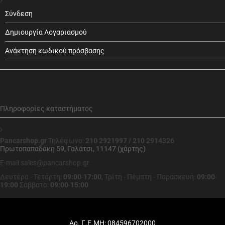
Σύνδεση
Δημιουργία Λογαριασμού
Ανάκτηση κωδικού πρόσβασης
Πληροφορίες καταστήματος
Pancarshop.gr
Τηλέφωνο:
210 2921997 / 210 2914326
Πρωτοπαπαδάκη 59, Γαλάτσι, 11147 (χάρτης)
E-mail:sales@pancarshop.gr
Δευτέρα - Τετάρτη:
09:00
-
17:00
,
Τρίτη - Πέμπτη - Παρασκευή:
09:00
-
19:00
Σάββατο:
09:00
-
15:00
Αρ. Γ.Ε.ΜΗ: 084596702000