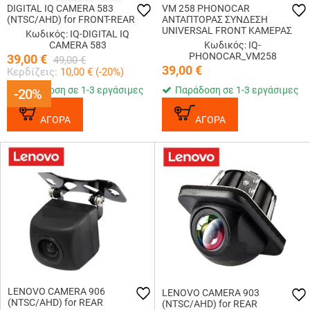
DIGITAL IQ CAMERA 583
VM 258 PHONOCAR
(NTSC/AHD) for FRONT-REAR
ΑΝΤΑΠΤΟΡΑΣ ΣΥΝΔΕΣΗ
UNIVERSAL FRONT ΚΑΜΕΡΑΣ
Κωδικός: IQ-DIGITAL IQ
CAMERA 583
Κωδικός: IQ-
PHONOCAR_VM258
39,00
€
49,00
€
39,00
€
Κερδίζεις:
10,00
€ (
-20
%)
Παράδοση σε 1-3 εργάσιμες
Παράδοση σε 1-3 εργάσιμες
-20%
-20%
ΑΓΟΡΑ
ΑΓΟΡΑ
LENOVO CAMERA 906
LENOVO CAMERA 903
(NTSC/AHD) for REAR
(NTSC/AHD) for REAR