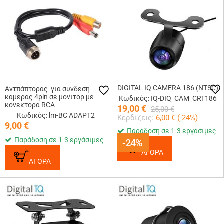
DIGITAL IQ CAMERA 186 (NTSC)
Αντπάπτορας για συνδεση
καμερας 4pin σε μονιτορ με
Κωδικός: IQ-DIQ_CAM_CRT186
κονεκτορα RCA
19,00
€
25,00
€
Κωδικός: lm-BC ADAPT2
Κερδίζεις:
6,00
€ (
-24
%)
9,00
€
Παράδοση σε 1-3 εργάσιμες
Παράδοση σε 1-3 εργάσιμες
-24%
-24%
ΑΓΟΡΑ
ΑΓΟΡΑ