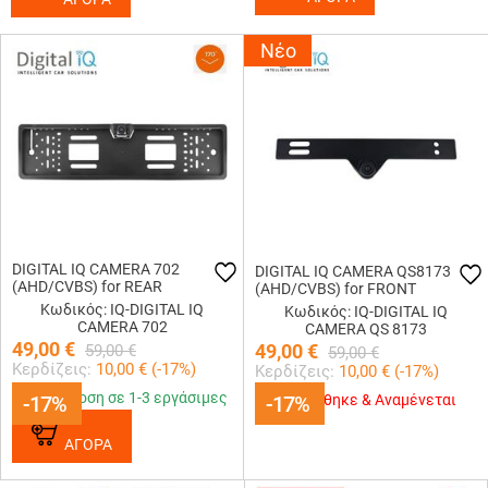
Νέο
DIGITAL IQ CAMERA 702
DIGITAL IQ CAMERA QS8173
(AHD/CVBS) for REAR
(AHD/CVBS) for FRONT
Κωδικός: IQ-DIGITAL IQ
Κωδικός: IQ-DIGITAL IQ
CAMERA 702
CAMERA QS 8173
49,00
€
49,00
€
59,00
€
59,00
€
Κερδίζεις:
10,00
€ (
-17
%)
Κερδίζεις:
10,00
€ (
-17
%)
Παράδοση σε 1-3 εργάσιμες
-17%
-17%
-17%
-17%
Εξαντλήθηκε & Αναμένεται
ΑΓΟΡΑ