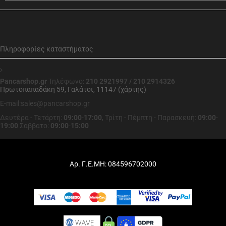
Πληροφορίες καταστήματος
Pancarshop.gr
Τηλέφωνο:
210 2921997 / 210 2914326
Πρωτοπαπαδάκη 59, Γαλάτσι, 11147 (χάρτης)
E-mail:sales@pancarshop.gr
Δευτέρα - Τετάρτη:
09:00
-
17:00
,
Τρίτη - Πέμπτη - Παρασκευή:
09:00
-
19:00
Σάββατο:
09:00
-
15:00
Αρ. Γ.Ε.ΜΗ: 084596702000