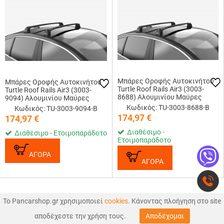
Μπάρες Οροφής Αυτοκινήτου
Μπάρες Οροφής Αυτοκινήτου
Turtle Roof Rails Air3 (3003-
Turtle Roof Rails Air3 (3003-
8688) Αλουμινίου Μαύρες
9094) Αλουμινίου Μαύρες
Κωδικός: TU-3003-8688-B
Κωδικός: TU-3003-9094-B
174,97
€
174,97
€
Διαθέσιμο -
Διαθέσιμο - Ετοιμοπαράδοτο
Ετοιμοπαράδοτο
ΑΓΟΡΑ
ΑΓΟΡΑ
Το Pancarshop.gr χρησιμοποιεί
cookies
. Κάνοντας πλοήγηση στο site
0
0
αποδέχεστε την χρήση τους.
Αποδέχομαι
ΑΝΑΖΉΤΗΣΗ
ΑΓΑΠΗΜΕΝΑ
ΚΑΛΑΘΙ
MΕΝΟΥ