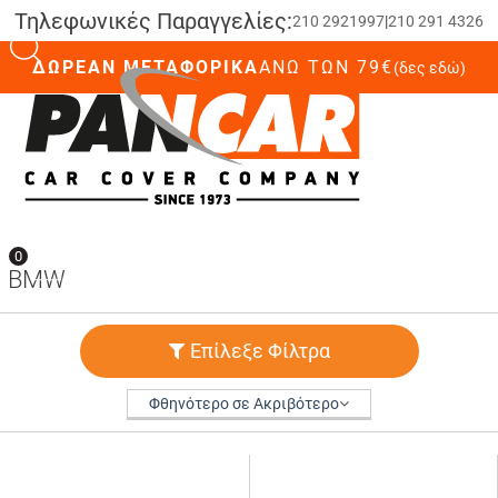
Τηλεφωνικές Παραγγελίες:
210 2921997
|
210 291 4326
ΔΩΡΕΑΝ ΜΕΤΑΦΟΡΙΚΑ
ΆΝΩ ΤΩΝ 79€
(δες εδώ)
0
0
BMW
Επίλεξε Φίλτρα
Φθηνότερο σε Ακριβότερο