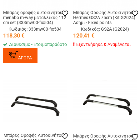
Μπάρες οροφής αυτοκινήτου
Μπάρες Οροφής Αυτοκινήτου
menabo m-way μεταλλικές 112
Hermes GS2A 75cm (Kit G2024)
cm set (333mw00-fix504)
Ασημί - Fixed points
Κωδικός: 333mw00-fix504
Κωδικός: GS2A (G2024)
118,30
€
120,41
€
Διαθέσιμο - Ετοιμοπαράδοτο
Εξαντλήθηκε & Αναμένεται
ΑΓΟΡΑ
Μπάρες Οροφής Αυτοκινήτου
Μπάρες Οροφής Αυτοκινήτου