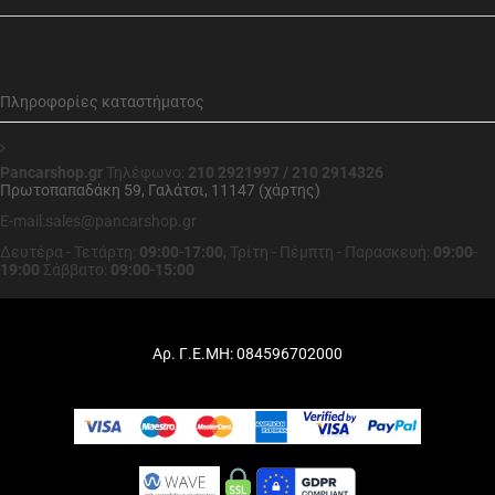
Πληροφορίες καταστήματος
Pancarshop.gr
Τηλέφωνο:
210 2921997 / 210 2914326
Πρωτοπαπαδάκη 59, Γαλάτσι, 11147 (χάρτης)
E-mail:sales@pancarshop.gr
Δευτέρα - Τετάρτη:
09:00
-
17:00
,
Τρίτη - Πέμπτη - Παρασκευή:
09:00
-
19:00
Σάββατο:
09:00
-
15:00
Αρ. Γ.Ε.ΜΗ: 084596702000