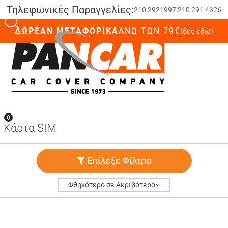
Τηλεφωνικές Παραγγελίες:
210 2921997
|
210 291 4326
ΔΩΡΕΑΝ ΜΕΤΑΦΟΡΙΚΑ
ΆΝΩ ΤΩΝ 79€
(δες εδώ)
0
0
Κάρτα SIM
Επίλεξε Φίλτρα
Φθηνότερο σε Ακριβότερο