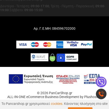
Δευτέρα - Τετάρτη:
09:00
-
17:00
,
Τρίτη - Πέμπτη - Παρασκευή:
09:00
-
19:00
Σάββατο:
09:00
-
15:00
Αρ. Γ.Ε.ΜΗ: 084596702000
© 2026 PanCarShop.gr
ALL-IN-ONE eCommerce Business Development by Plushost.gr
Το Pancarshop.gr χρησιμοποιεί
cookies
. Κάνοντας πλοήγηση στο site
0
0