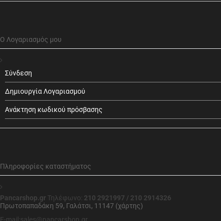
Ο Λογαριασμός μου
Σύνδεση
Δημιουργία Λογαριασμού
Ανάκτηση κωδικού πρόσβασης
Πληροφορίες καταστήματος
Pancarshop.gr
Τηλέφωνο:
210 2921997 / 210 2914326
Πρωτοπαπαδάκη 59, Γαλάτσι, 11147 (χάρτης)
E-mail:sales@pancarshop.gr