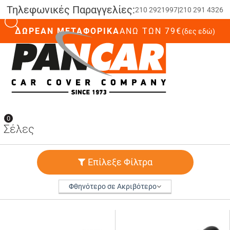
Τηλεφωνικές Παραγγελίες:
210 2921997
|
210 291 4326
ΔΩΡΕΑΝ ΜΕΤΑΦΟΡΙΚΑ
ΆΝΩ ΤΩΝ 79€
(δες εδώ)
0
0
Σέλες
Επίλεξε Φίλτρα
Φθηνότερο σε Ακριβότερο