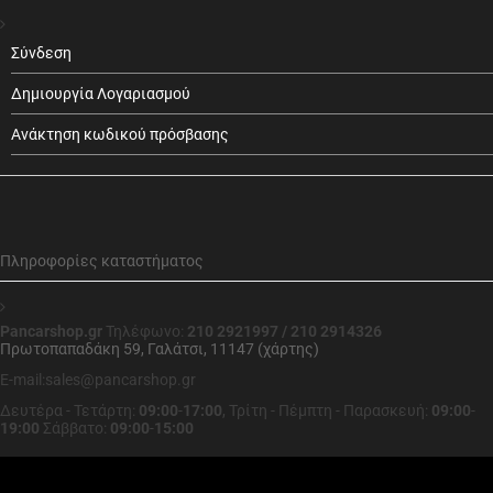
Σύνδεση
Δημιουργία Λογαριασμού
Ανάκτηση κωδικού πρόσβασης
Πληροφορίες καταστήματος
Pancarshop.gr
Τηλέφωνο:
210 2921997 / 210 2914326
Πρωτοπαπαδάκη 59, Γαλάτσι, 11147 (χάρτης)
E-mail:sales@pancarshop.gr
Δευτέρα - Τετάρτη:
09:00
-
17:00
,
Τρίτη - Πέμπτη - Παρασκευή:
09:00
-
19:00
Σάββατο:
09:00
-
15:00