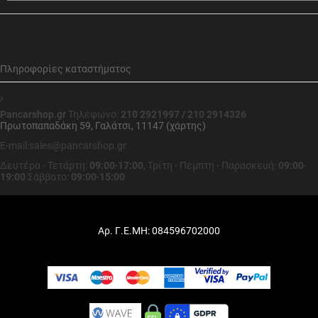
Πληροφορίες καταστήματος
Pancarshop.gr
Τηλέφωνο:
210 2921997 / 210 2914326
Πρωτοπαπαδάκη 59, Γαλάτσι, 11147 (χάρτης)
E-mail:sales@pancarshop.gr
Δευτέρα - Τετάρτη:
09:00
-
17:00
,
Τρίτη - Πέμπτη - Παρασκευή:
09:00
-
19:00
Σάββατο:
09:00
-
15:00
Αρ. Γ.Ε.ΜΗ: 084596702000