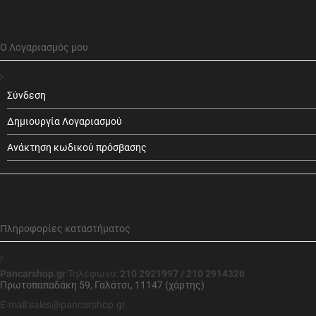
Ο Λογαριασμός μου
Σύνδεση
Δημιουργία Λογαριασμού
Ανάκτηση κωδικού πρόσβασης
Πληροφορίες καταστήματος
Pancarshop.gr
Τηλέφωνο:
210 2921997 / 210 2914326
Πρωτοπαπαδάκη 59, Γαλάτσι, 11147 (χάρτης)
E-mail:sales@pancarshop.gr