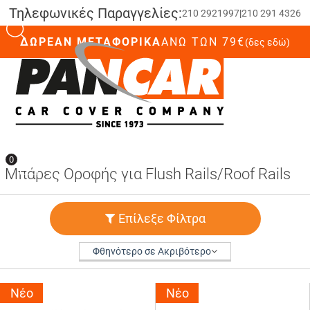
Τηλεφωνικές Παραγγελίες:
210 2921997
|
210 291 4326
ΔΩΡΕΑΝ ΜΕΤΑΦΟΡΙΚΑ
ΆΝΩ ΤΩΝ 79€
(δες εδώ)
0
0
Μπάρες Οροφής για Flush Rails/Roof Rails
Επίλεξε Φίλτρα
Φθηνότερο σε Ακριβότερο
Νέο
Νέο