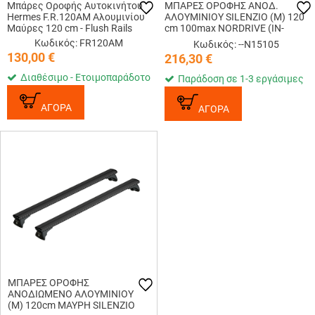
Μπάρες Οροφής Αυτοκινήτου
ΜΠΑΡΕΣ ΟΡΟΦΗΣ ΑΝΟΔ.
Hermes F.R.120AM Αλουμινίου
ΑΛΟΥΜΙΝΙΟΥ SILENZIO (M) 120
Μαύρες 120 cm - Flush Rails
cm 100max NORDRIVE (IN-
RAIL/FLUSH RAILING) - 2 ΤΕΜ.
Κωδικός: FR120AM
Κωδικός: --N15105
130,00
€
216,30
€
Διαθέσιμο - Ετοιμοπαράδοτο
Παράδοση σε 1-3 εργάσιμες
ΑΓΟΡΑ
ΑΓΟΡΑ
ΜΠΑΡΕΣ ΟΡΟΦΗΣ
ΑΝΟΔIΩΜΕΝΟ ΑΛΟΥΜΙΝΙΟΥ
(Μ) 120cm ΜΑΥΡΗ SILENZIO