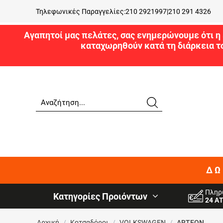
Τηλεφωνικές Παραγγελίες:
210 2921997
|
210 291 4326
Αγαπητοί μας πελάτες, σας ενημερώνουμε ότι η 
καταχωρηθούν κατά τη διάρκεια τ
ΔΩ
Πληρ
Κατηγορίες Προιόντων
24 Α
Αρχική
/
Κοτσαδόροι
/
VOLKSWAGEN
/
ARTEON