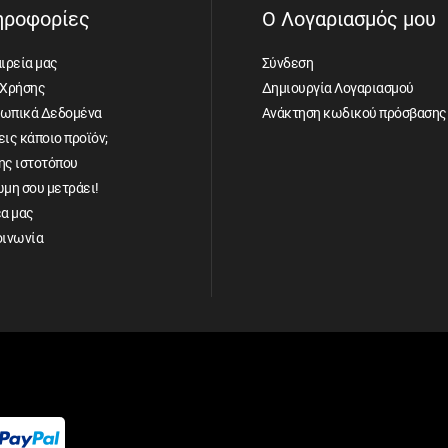
ηροφορίες
Ο Λογαριασμός μου
ιρεία μας
Σύνδεση
 Χρήσης
Δημιουργία Λογαριασμού
ωπικά Δεδομένα
Ανάκτηση κωδικού πρόσβασης
ις κάποιο προϊόν;
ης ιστοτόπου
ώμη σου μετράει!
έα μας
οινωνία