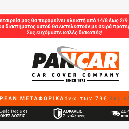
εταιρεία μας θα παραμείνει κλειστή από 14/8 έως 2/
ου διαστήματος αυτού θα εκτελεστούν με σειρά προτερ
Σας ευχόμαστε καλές διακοπές!
ΡΕΑΝ ΜΕΤΑΦΟΡΙΚΑ
άνω των 79€
(δες ε
ΑΣΦΑΛΕΙΣ
ωμές έως & σε
ΔΩΡ
Συναλλαγές
ΤΟΚΕΣ ΔΟΣΕΙΣ
από 