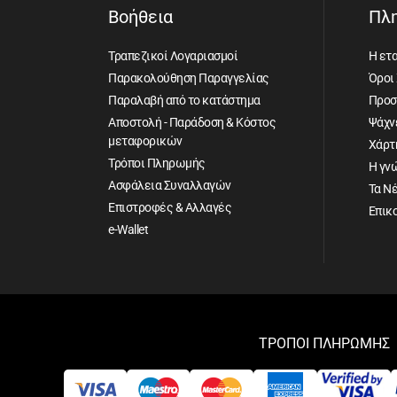
Βοήθεια
Πλ
Τραπεζικοί Λογαριασμοί
Η ετα
Παρακολούθηση Παραγγελίας
Όροι
Παραλαβή από το κατάστημα
Προσ
Αποστολή - Παράδοση & Κόστος
Ψάχνε
μεταφορικών
Χάρτ
Τρόποι Πληρωμής
Η γν
Ασφάλεια Συναλλαγών
Τα Ν
Επιστροφές & Αλλαγές
Επικ
e-Wallet
ΤΡΟΠΟΙ ΠΛΗΡΩΜΗΣ