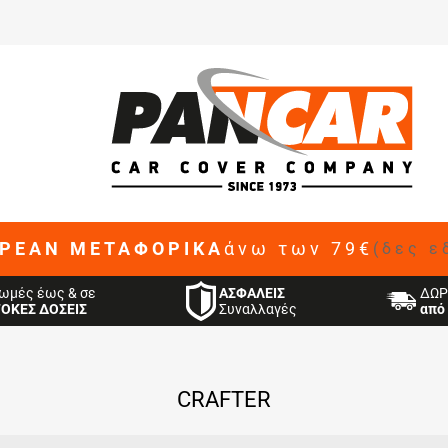
ΡΕΑΝ ΜΕΤΑΦΟΡΙΚΑ
άνω των 79€
(δες ε
ΑΣΦΑΛΕΙΣ
ωμές έως & σε
ΔΩΡ
Συναλλαγές
ΤΟΚΕΣ ΔΟΣΕΙΣ
από 
CRAFTER