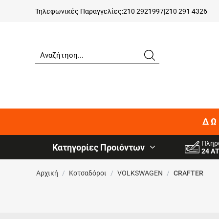
Τηλεφωνικές Παραγγελίες:
210 2921997
|
210 291 4326
ΔΩ
Πληρ
Κατηγορίες Προιόντων
24 Α
Αρχική
/
Κοτσαδόροι
/
VOLKSWAGEN
/
CRAFTER