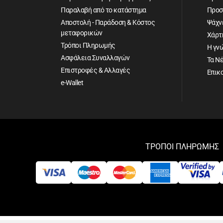
Παραλαβή από το κατάστημα
Προσ
Αποστολή - Παράδοση & Κόστος
Ψάχνε
μεταφορικών
Χάρτ
Τρόποι Πληρωμής
Η γν
Ασφάλεια Συναλλαγών
Τα Ν
Επιστροφές & Αλλαγές
Επικ
e-Wallet
ΤΡΟΠΟΙ ΠΛΗΡΩΜΗΣ