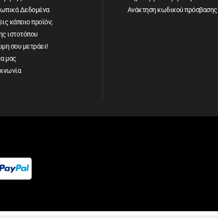
ωπικά Δεδομένα
Ανάκτηση κωδικού πρόσβασης
ις κάποιο προϊόν;
ης ιστοτόπου
ώμη σου μετράει!
έα μας
οινωνία