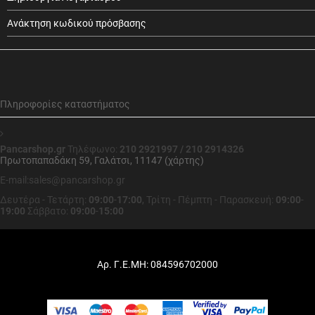
Ανάκτηση κωδικού πρόσβασης
Πληροφορίες καταστήματος
Pancarshop.gr
Τηλέφωνο:
210 2921997 / 210 2914326
Πρωτοπαπαδάκη 59, Γαλάτσι, 11147 (χάρτης)
E-mail:sales@pancarshop.gr
Δευτέρα - Τετάρτη:
09:00
-
17:00
,
Τρίτη - Πέμπτη - Παρασκευή:
09:00
-
19:00
Σάββατο:
09:00
-
15:00
Αρ. Γ.Ε.ΜΗ: 084596702000