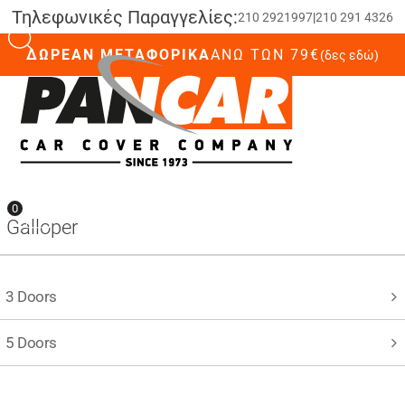
Τηλεφωνικές Παραγγελίες:
210 2921997
|
210 291 4326
ΔΩΡΕΑΝ ΜΕΤΑΦΟΡΙΚΑ
ΆΝΩ ΤΩΝ 79€
(δες εδώ)
0
0
Galloper
3 Doors
5 Doors