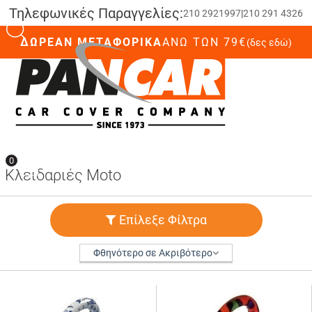
Τηλεφωνικές Παραγγελίες:
210 2921997
|
210 291 4326
ΔΩΡΕΑΝ ΜΕΤΑΦΟΡΙΚΑ
ΆΝΩ ΤΩΝ 79€
(δες εδώ)
0
0
Κλειδαριές Moto
Επίλεξε Φίλτρα
Φθηνότερο σε Ακριβότερο