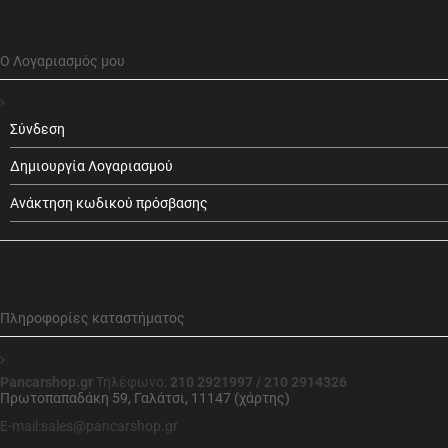
Ο Λογαριασμός μου
Σύνδεση
Δημιουργία Λογαριασμού
Ανάκτηση κωδικού πρόσβασης
Πληροφορίες καταστήματος
Pancarshop.gr
Τηλέφωνο:
210 2921997 / 210 2914326
Πρωτοπαπαδάκη 59, Γαλάτσι, 11147 (χάρτης)
E-mail:sales@pancarshop.gr