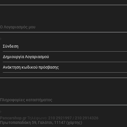
Ο Λογαριασμός μου
Σύνδεση
Δημιουργία Λογαριασμού
Ανάκτηση κωδικού πρόσβασης
Πληροφορίες καταστήματος
Pancarshop.gr
Τηλέφωνο:
210 2921997 / 210 2914326
Πρωτοπαπαδάκη 59, Γαλάτσι, 11147 (χάρτης)