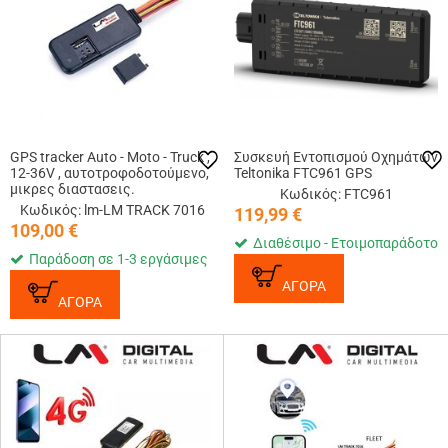
GPS tracker Auto - Moto - Truck ,
Συσκευή Εντοπισμού Οχημάτων
12-36V , αυτοτροφοδοτούμενο,
Teltonika FTC961 GPS
μικρες διαστασεις.
Κωδικός: FTC961
Κωδικός: lm-LM TRACK 7016
119,99
€
109,00
€
Διαθέσιμο - Ετοιμοπαράδοτο
Παράδοση σε 1-3 εργάσιμες
ΑΓΟΡΑ
ΑΓΟΡΑ