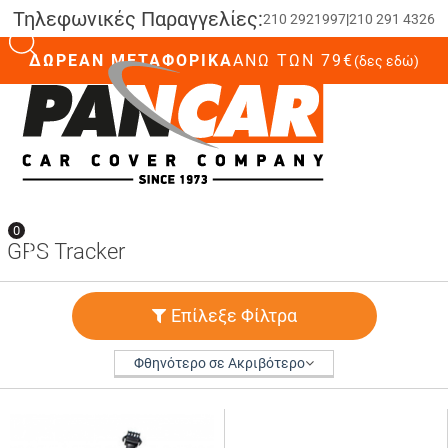
Τηλεφωνικές Παραγγελίες:
210 2921997
|
210 291 4326
ΔΩΡΕΑΝ ΜΕΤΑΦΟΡΙΚΑ
ΆΝΩ ΤΩΝ 79€
(δες εδώ)
0
0
GPS Tracker
Επίλεξε Φίλτρα
Φθηνότερο σε Ακριβότερο