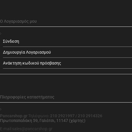
Ο Λογαριασμός μου
Σύνδεση
Δημιουργία Λογαριασμού
Ανάκτηση κωδικού πρόσβασης
Πληροφορίες καταστήματος
Pancarshop.gr
Τηλέφωνο:
210 2921997 / 210 2914326
Πρωτοπαπαδάκη 59, Γαλάτσι, 11147 (χάρτης)
E-mail:sales@pancarshop.gr