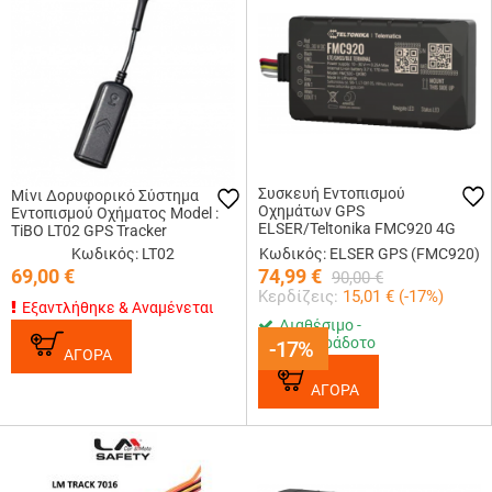
Συσκευή Εντοπισμού
Μίνι Δορυφορικό Σύστημα
Οχημάτων GPS
Εντοπισμού Οχήματος Model :
ELSER/Teltonika FMC920 4G
TiBO LT02 GPS Tracker
LTE
Κωδικός: LT02
Κωδικός: ELSER GPS (FMC920)
69,00
€
74,99
€
90,00
€
Κερδίζεις:
15,01
€ (
-17
%)
Εξαντλήθηκε & Αναμένεται
Διαθέσιμο -
Ετοιμοπαράδοτο
-17%
-17%
ΑΓΟΡΑ
ΑΓΟΡΑ